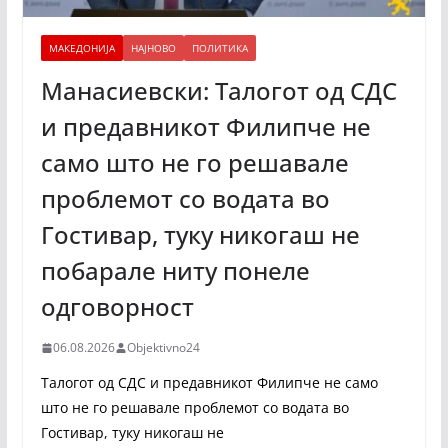
МАКЕДОНИЈА
НАЈНОВО
ПОЛИТИКА
Манасиевски: Талогот од СДС
и предавникот Филипче не
само што не го решавале
проблемот со водата во
Гостивар, туку никогаш не
побарале ниту понеле
одговорност
06.08.2026
Objektivno24
Талогот од СДС и предавникот Филипче не само
што не го решавале проблемот со водата во
Гостивар, туку никогаш не