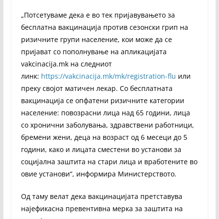
„Потсетуваме дека е во тек пријавувањето за
бесплатна вакцинација против сезонски грип на
ризичните групи население, кои може да се
пријават со пополнување на апликацијата
vakcinacija.mk на следниот
линк:
https://vakcinacija.mk/mk/registration-flu
или
преку својот матичен лекар. Со бесплатната
вакцинација се опфатени ризичните категории
население: повозрасни лица над 65 години, лица
со хронични заболувања, здравствени работници,
бремени жени, деца на возраст од 6 месеци до 5
години, како и лицата сместени во установи за
социјална заштита на стари лица и вработените во
овие установи“, информира Министерството.
Од таму велат дека вакцинацијата претставува
најефикасна превентивна мерка за заштита на