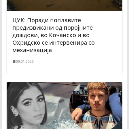
ЦУК: Поради поплавите
предизвикани од поројните
дождови, во Кочанско и во
Охридско се интервенира со
механизација
09.01.2026