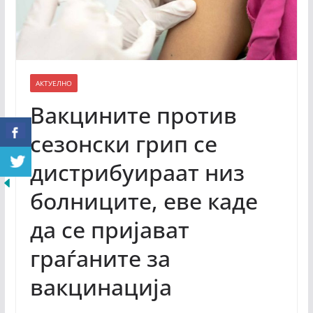
АКТУЕЛНО
Вакцините против
сезонски грип се
дистрибуираат низ
болниците, еве каде
да се пријават
граѓаните за
вакцинација