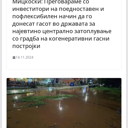
Мицкоски: Преговараме со
инвеститори на поедноставен и
пофлексибилен начин да го
донесат гасот во државата за
најевтино централно затоплување
со градба на когенеративни гасни
постројки
14.11.2024