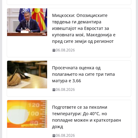
Мицкоски: Опозициските
тврдења ги демантира
извештајот на Евростат за
куповната моќ, Македонија е
пред сите земји од регионот
06.08.2026
Просечната оценка од
полагањето на сите три типа
матура е 3,66
06.08.2026
Подгответе се за пеколни
температури: До 40°C, но
попладне можен и краткотраен
дожд
06.08.2026