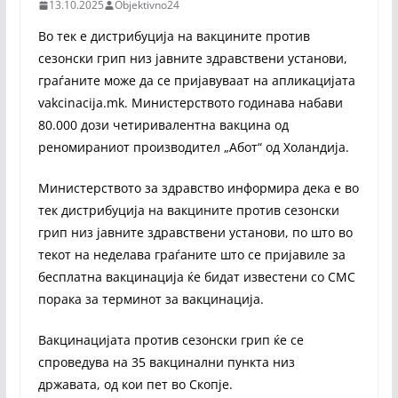
13.10.2025
Objektivno24
Во тек е дистрибуција на вакцините против
сезонски грип низ јавните здравствени установи,
граѓаните може да се пријавуваат на апликацијата
vakcinacija.mk. Министерството годинава набави
80.000 дози четиривалентна вакцина од
реномираниот производител „Абот“ од Холандија.
Министерството за здравство информира дека е во
тек дистрибуција на вакцините против сезонски
грип низ јавните здравствени установи, по што во
текот на неделава граѓаните што се пријавиле за
бесплатна вакцинација ќе бидат известени со СМС
порака за терминот за вакцинација.
Вакцинацијата против сезонски грип ќе се
спроведува на 35 вакцинални пункта низ
државата, од кои пет во Скопје.