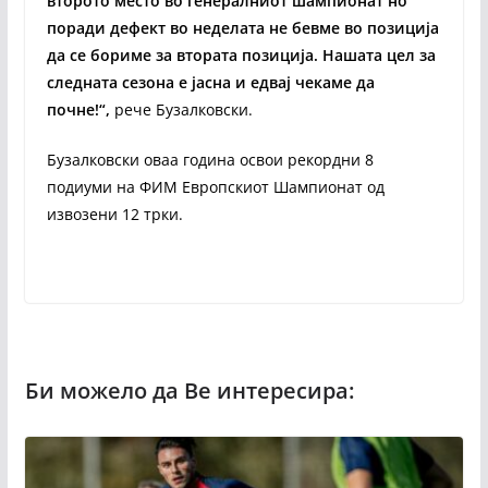
второто место во генералниот шампионат но
поради дефект во неделата не бевме во позиција
да се бориме за втората позиција. Нашата цел за
следната сезона е јасна и едвај чекаме да
почне!“,
рече Бузалковски.
Бузалковски оваа година освои рекордни 8
подиуми на ФИМ Европскиот Шампионат од
извозени 12 трки.