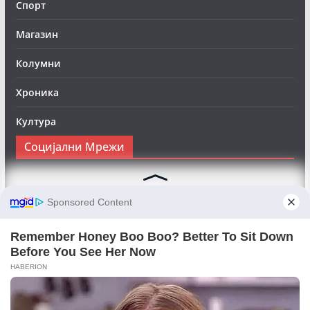
Спорт
Магазин
Колумни
Хроника
Култура
Социјални Мрежи
Следете нè на Фејсбук за да сте во тек со најновите
вести:
Objektivno24.mk