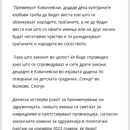
Премиерот Ковачевски, додаде дека културните
клубови треба да бидат места кои што ги
зближуваат народите, граѓаните, а не да бидат
места кои што со своите имиња или на друг начин
будат негативни чувства и ги разединуваат
граѓаните и народите во сосеството.
-Така што законот во целост ќе биде спроведен
како што се спроведуваат и сите други закони,
дециден е Ковачевски во изјавата дадена по
отворање на детската градинка „Сонце“ во
Волково, Скопје.
Денеска истекува рокот за преименување на
здруженијата, чиишто имиња се сметаат за
навредливи и претставуваат провокација, согласно
законските измени за здруженија и политички
партии од ноември 2022 година, ќе бидат