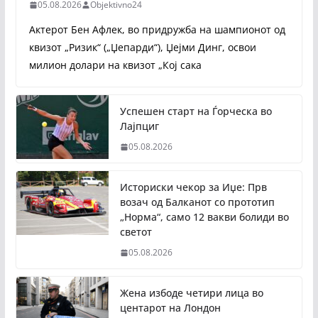
05.08.2026
Objektivno24
Актерот Бен Афлек, во придружба на шампионот од
квизот „Ризик“ („Џепарди“), Џејми Динг, освои
милион долари на квизот „Кој сака
Успешен старт на Ѓорческа во
Лајпциг
05.08.2026
Историски чекор за Иџе: Прв
возач од Балканот со прототип
„Норма“, само 12 вакви болиди во
светот
05.08.2026
Жена избоде четири лица во
центарот на Лондон