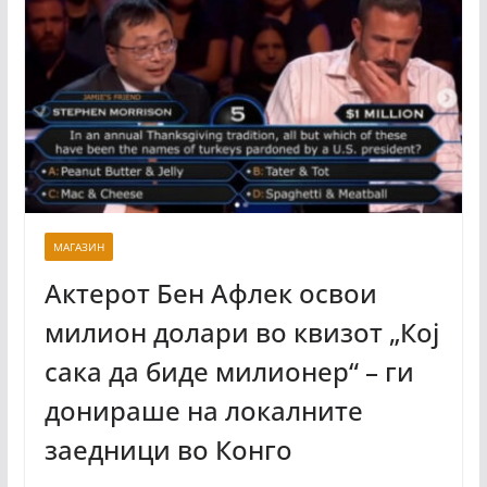
МАГАЗИН
Актерот Бен Афлек освои
милион долари во квизот „Кој
сака да биде милионер“ – ги
донираше на локалните
заедници во Конго