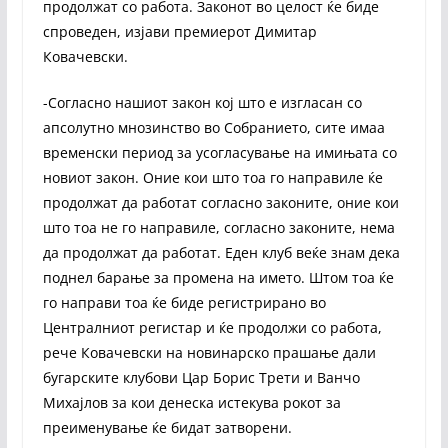
продолжат со работа. Законот во целост ќе биде
спроведен, изјави премиерот Димитар
Ковачевски.
-Согласно нашиот закон кој што е изгласан со
апсолутно мнозинство во Собранието, сите имаа
временски период за усогласување на имињата со
новиот закон. Оние кои што тоа го направиле ќе
продолжат да работат согласно законите, оние кои
што тоа не го направиле, согласно законите, нема
да продолжат да работат. Еден клуб веќе знам дека
поднел барање за промена на името. Штом тоа ќе
го направи тоа ќе биде регистрирано во
Централниот регистар и ќе продолжи со работа,
рече Ковачевски на новинарско прашање дали
бугарските клубови Цар Борис Трети и Ванчо
Михајлов за кои денеска истекува рокот за
преименување ќе бидат затворени.