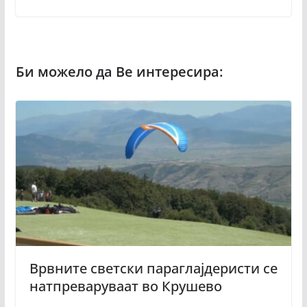
Врвните светски параглајдеристи се
натпреваруваат во Крушево