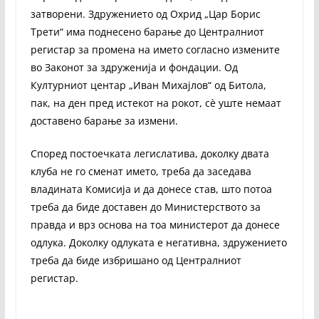
затворени. Здружението од Охрид „Цар Борис
Трети“ има поднесено барање до Централниот
регистар за промена на името согласно измените
во Законот за здруженија и фондации. Од
Културниот центар „Иван Михајлов“ од Битола,
пак, на ден пред истекот на рокот, сè уште немаат
доставено барање за измени.
Според постоечката легислатива, доколку двата
клуба не го сменат името, треба да заседава
владината Комисија и да донесе став, што потоа
треба да биде доставен до Министерството за
правда и врз основа на тоа министерот да донесе
одлука. Доколку одлуката е негативна, здружението
треба да биде избришано од Централниот
регистар.