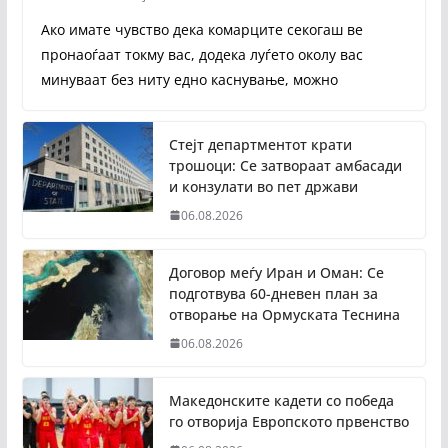
Ако имате чувство дека комарците секогаш ве
пронаоѓаат токму вас, додека луѓето околу вас
минуваат без ниту едно каснување, можно
Стејт департментот крати
трошоци: Се затвораат амбасади
и конзулати во пет држави
06.08.2026
Договор меѓу Иран и Оман: Се
подготвува 60-дневен план за
отворање на Ормуската Теснина
06.08.2026
Македонските кадети со победа
го отворија Европското првенство