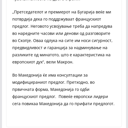
„Претседателот и премиерот на Бугарија веќе ми
потврдија дека го поддржуваат францускиот
предлог. Неговото усвојување треба да напредува
во наредните часови или денови од разговорите
во Скопје. Оваа одлука на сите им носи сигурност,
предвидливост и гаранција за надминување на
разликите од минатото, што е карактеристика на
европскиот дух“, вели Макрон.
Во Македонија ќе има консултации за
модифицираниот предлог. Претходно, во
првичната форма, Македонија го одби
францускиот предлог. Повеќе европски лидери
сега повикаа Македонија да го прифати предлогот.