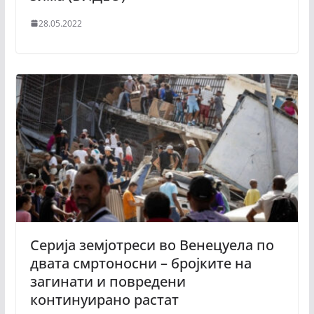
28.05.2022
Серија земјотреси во Венецуела по
двата смртоносни – бројките на
загинати и повредени
континуирано растат