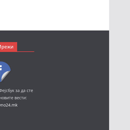
Мрежи
Фејсбук за да сте
јновите вести:
ivno24.mk