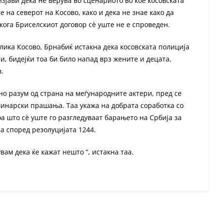
зјави дека не верува во сценариото во кое косовската
 на северот на Косово, како и дека не знае како да
кога Бриселскиот договор сѐ уште не е спроведен.
лика Косово, Брнабиќ истакна дека косовската полиција
и, бидејќи тоа би било напад врз жените и децата,
.
но разум од страна на меѓународните актери, пред се
винарски прашања. Таа укажа на добрата соработка со
оа што сѐ уште го разгледуваат барањето на Србија за
а според резолуцијата 1244.
вам дека ќе кажат нешто “, истакна таа.