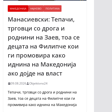
МАКЕДОНИЈА
НАЈНОВО
ПОЛИТИКА
Манасиевски: Тепачи,
трговци со дрога и
роднини на Заев, тоа се
децата на Филипче кои
ги промoвира како
иднина на Македонија
ако дојде на власт
09.08.2026
Objektivno24
Тепачи, трговци со дрога и роднини на
Заев, тоа се децата на Филипче кои ги
промивира како иднина на Македонија