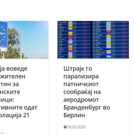
ја воведе
Штрајк го
лжителен
парализира
тин за
патничкиот
нските
сообраќај на
ници:
аеродромот
ивните одат
Бранденбург во
олација 21
Берлин
18.03.2026