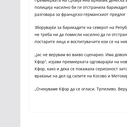
Премиерката на Србија Ана Брнабиќ денеска и
полиција насилно би ги отстранила барикадите
разговара за француско-германскиот предлог 
Зборувајќи за барикадите на северот на Репуб
не треба ни да помисли насилно да ги отстран
постарите лица и воспитувачите кои се на нив
„Јас не верувам во вакво сценарио. Има довол
Кфор“, изјави премиерката одговарајќи на но
Кфор, како и дека се покажала сериозност зат
враќање на дел од силите на Косово и Метохиј
„Очекуваме Кфор да се огласи. Трпеливо. Веру