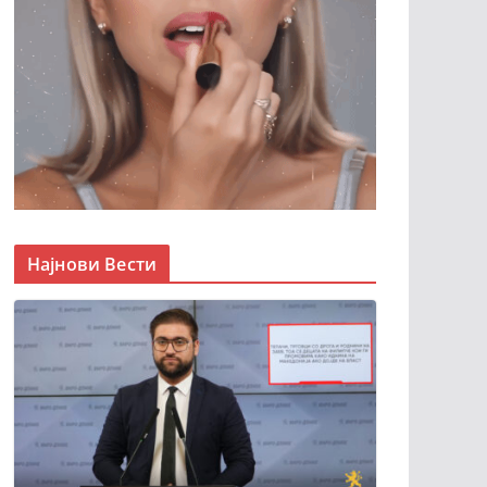
Најнови Вести