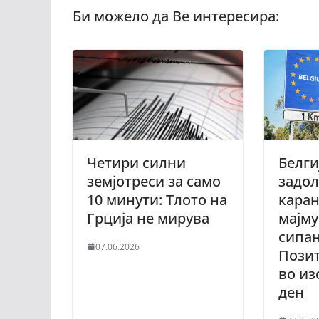
Четири силни
Белги
земјотреси за само
задо
10 минути: Тлото на
каран
Грција не мирува
мајму
сипа
07.06.2026
Позит
во из
ден