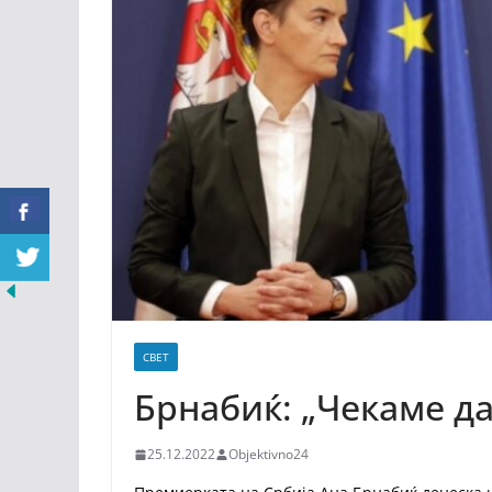
СВЕТ
Брнабиќ: „Чекаме да
25.12.2022
Objektivno24