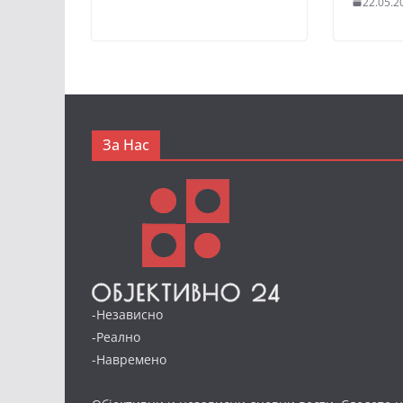
22.05.2
За Нас
-Независно
-Реално
-Навремено