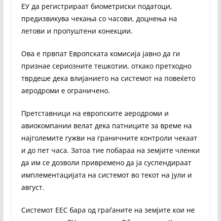
ЕУ да регистрираат биометриски податоци,
предизвикува чекања со часови, доцнења на
летови и пропуштени конекции.
Ова е првпат Европската комисија јавно да ги
признае сериозните тешкотии, откако претходно
тврдеше дека влијанието на системот на повеќето
аеродроми е ограничено.
Претставници на европските аеродроми и
авиокомпании велат дека патниците за време на
најголемите гужви на граничните контроли чекаат
и до пет часа. Затоа тие побараа на земјите членки
да им се дозволи привремено да ја суспендираат
имплементацијата на системот во текот на јули и
август.
Системот ЕЕС бара од граѓаните на земјите кои не