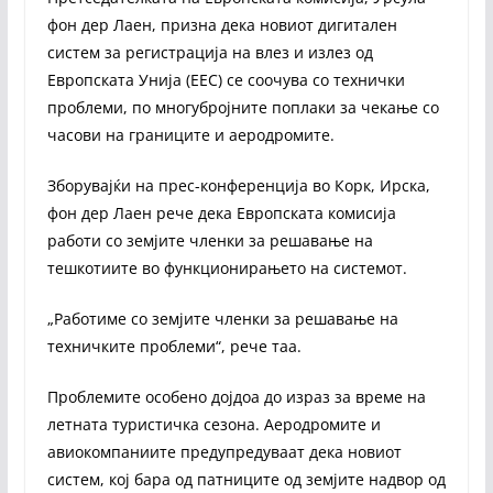
фон дер Лаен, призна дека новиот дигитален
систем за регистрација на влез и излез од
Европската Унија (ЕЕС) се соочува со технички
проблеми, по многубројните поплаки за чекање со
часови на границите и аеродромите.
Зборувајќи на прес-конференција во Корк, Ирска,
фон дер Лаен рече дека Европската комисија
работи со земјите членки за решавање на
тешкотиите во функционирањето на системот.
„Работиме со земјите членки за решавање на
техничките проблеми“, рече таа.
Проблемите особено дојдоа до израз за време на
летната туристичка сезона. Аеродромите и
авиокомпаниите предупредуваат дека новиот
систем, кој бара од патниците од земјите надвор од