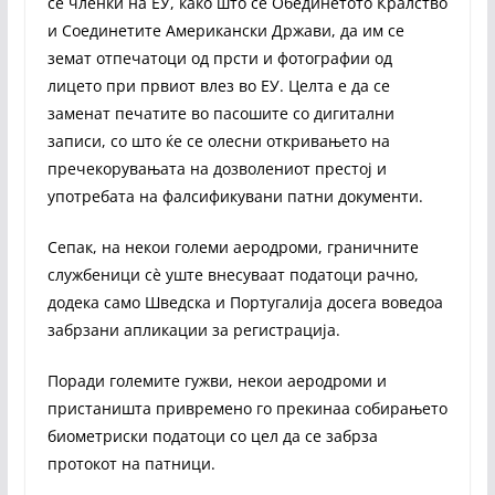
се членки на ЕУ, како што се Обединетото Кралство
и Соединетите Американски Држави, да им се
земат отпечатоци од прсти и фотографии од
лицето при првиот влез во ЕУ. Целта е да се
заменат печатите во пасошите со дигитални
записи, со што ќе се олесни откривањето на
пречекорувањата на дозволениот престој и
употребата на фалсификувани патни документи.
Сепак, на некои големи аеродроми, граничните
службеници сè уште внесуваат податоци рачно,
додека само Шведска и Португалија досега воведоа
забрзани апликации за регистрација.
Поради големите гужви, некои аеродроми и
пристаништа привремено го прекинаа собирањето
биометриски податоци со цел да се забрза
протокот на патници.