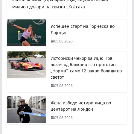
милион долари на квизот „Кој сака
Успешен старт на Ѓорческа во
Лајпциг
05.08.2026
Историски чекор за Иџе: Прв
возач од Балканот со прототип
„Норма“, само 12 вакви болиди во
светот
05.08.2026
Жена избоде четири лица во
центарот на Лондон
05.08.2026