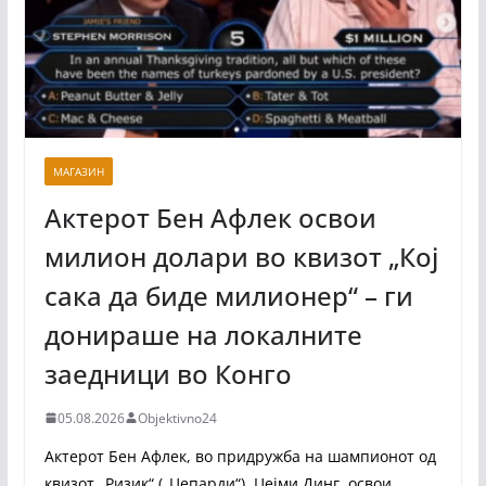
МАГАЗИН
Актерот Бен Афлек освои
милион долари во квизот „Кој
сака да биде милионер“ – ги
донираше на локалните
заедници во Конго
05.08.2026
Objektivno24
Актерот Бен Афлек, во придружба на шампионот од
квизот „Ризик“ („Џепарди“), Џејми Динг, освои