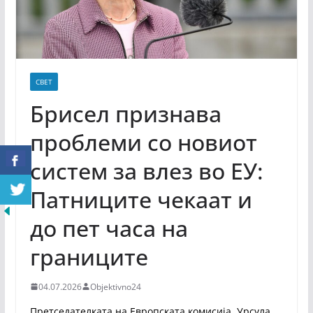
СВЕТ
Брисел признава
проблеми со новиот
систем за влез во ЕУ:
Патниците чекаат и
до пет часа на
границите
04.07.2026
Objektivno24
Претседателката на Европската комисија, Урсула