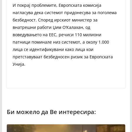
И покрај проблемите, Европската комисија
нагласува дека системот придонесува за поголема
безбедност. Според ирскиот министер за
внатрешни работи Џим О’Калахан, од
воведувањето на ЕЕС, речиси 110 милиони
патници поминале низ системот, а околу 1.000
лица се идентификувани како лица кои
претставуваат безбедносен ризик за Европската
Унија.