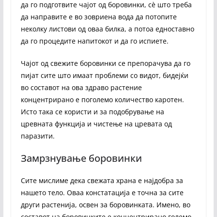
да го подготвите чајот од боровинки, сѐ што треба
да направите е во зовриена вода да потопите
неколку листови од оваа билка, а потоа едноставно
да го процедите напитокот и да го испиете.
Чајот од свежите боровинки се препорачува да го
пијат сите што имаат проблеми со видот, бидејќи
во составот на ова здраво растение
концентрирано е поголемо количество каротен.
Исто така се користи и за подобрување на
цревната функција и чистење на цревата од
паразити.
Замрзнување боровинки
Сите мислиме дека свежата храна е најдобра за
нашето тело. Оваа констатација е точна за сите
други растенија, освен за боровинката. Имено, во
составот на боровинките е концентрирано големо