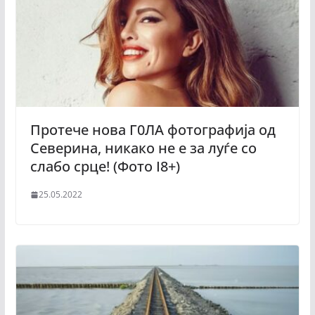
Протече нова Г0ЛА фотографија од
Северина, никако не е за луѓе со
слабо срце! (Фото I8+)
25.05.2022