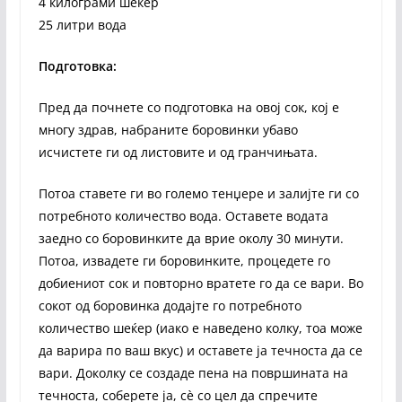
4 килограми шеќер
25 литри вода
Подготовка:
Пред да почнете со подготовка на овој сок, кој е
многу здрав, набраните боровинки убаво
исчистете ги од листовите и од гранчињата.
Потоа ставете ги во големо тенџере и залијте ги со
потребното количество вода. Оставете водата
заедно со боровинките да врие околу 30 минути.
Потоа, извадете ги боровинките, процедете го
добиениот сок и повторно вратете го да се вари. Во
сокот од боровинка додајте го потребното
количество шеќер (иако е наведено колку, тоа може
да варира по ваш вкус) и оставете ја течноста да се
вари. Доколку се создаде пена на површината на
течноста, соберете ја, сѐ со цел да спречите