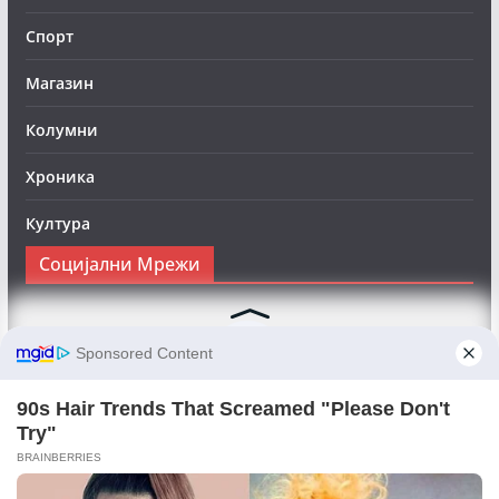
Спорт
Магазин
Колумни
Хроника
Култура
Социјални Мрежи
Следете нè на Фејсбук за да сте во тек со најновите
вести:
Objektivno24.mk