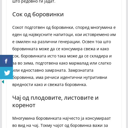
што редовно ги јадат.
Сок од боровинки
Сокот подготвен од боровинки, според многумина е
еден од највкусните напитоци, кои истовремено им
е омилен на различни генерации. Освен тоа што
боровинката може да се консумира свежа и како
сок, боровинката исто така може да се складира и
за во зима, подготвена како мармалад или слатко
или едноставно замрзната. Замрзнатата
боровинка, има речиси идентични нутритивни
вредности како и свежата боровинка.
Чај од плодовите, листовите и
коренот
Многумина боровинката најчесто ја консумираат
во вид на чај. Токму чајот од боровинка важи за