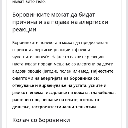
имаат вито тело.
Боровинките можат да бидат
причина и за појава на алергиски
реакции
Боровинките понекогаш можат да предизвикаат
сериозни алергиски реакции кај некои
чувствителни луѓе. Најчесто ваквите реакции
настануваат поради мешање со алергени од други
видови овошје (јагоди), полен или мед.
Најчестите
симптоми на алергијата на боровинка се:
отекување и вцрвенување на устата, усните и
јазикот, егзема, исфрлање на кожата, главоболка,
растечен нос, чешање на очите, отежнато
дишење, гастроинтестинални тешкотии.
Колач со боровинки