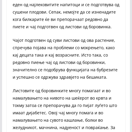
еден од најлековитите напитоци и се подготвува од
сушени плодови. Сепак, немојте да се изненадите
кога билкарите ќе ви препорачаат редовно да
пиете и чај подготвен од листови од боровинка.
Чајот подготвен од суви листови од ова растение,
спречува појава на проблеми со мокрењето, како
кај децата така и кај возрасните. Исто така, со
редовно пиење чај од листови од боровинки,
значително се подобрува функцијата на бубрезите
и успешно се одржува здравјето на бешиката.
Листовите од боровинките многу помагаат и во
намалувањето на нивото на шеќерот во крвта и
токму затоа се препорачува да го пијат луѓето што
имаат дијабетес. Овој чај многу помага и во
намалувањето на сувото кашлање, болки во
желудникот, мачнина, надуеност и повраќање. За