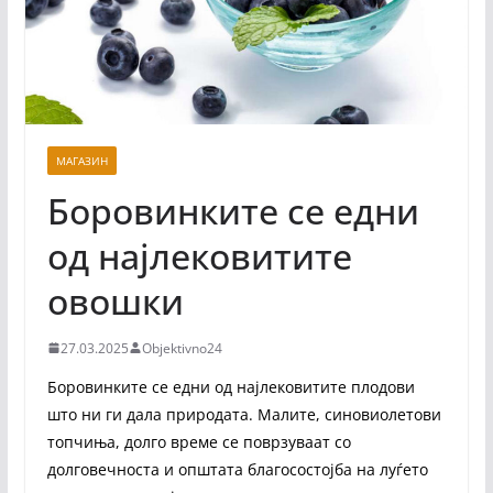
МАГАЗИН
Боровинките се едни
од најлековитите
овошки
27.03.2025
Objektivno24
Боровинките се едни од најлековитите плодови
што ни ги дала природата. Малите, синовиолетови
топчиња, долго време се поврзуваат со
долговечноста и општата благосостојба на луѓето