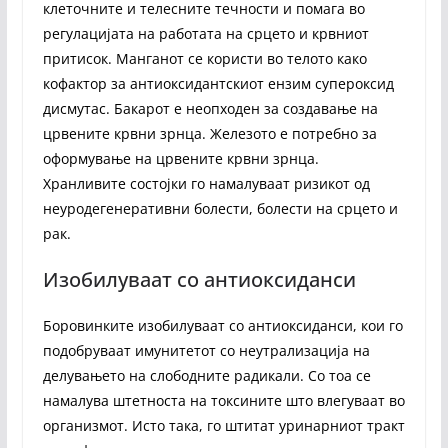
клеточните и телесните течности и помага во
регулацијата на работата на срцето и крвниот
притисок. Манганот се користи во телото како
кофактор за антиоксидантскиот ензим супероксид
дисмутас. Бакарот е неопходен за создавање на
црвените крвни зрнца. Железото е потребно за
оформување на црвените крвни зрнца.
Хранливите состојки го намалуваат ризикот од
неуродегенеративни болести, болести на срцето и
рак.
Изобилуваат со антиоксиданси
Боровинките изобилуваат со антиоксиданси, кои го
подобруваат имунитетот со неутрализација на
делувањето на слободните радикали. Со тоа се
намалува штетноста на токсините што влегуваат во
организмот. Исто така, го штитат уринарниот тракт