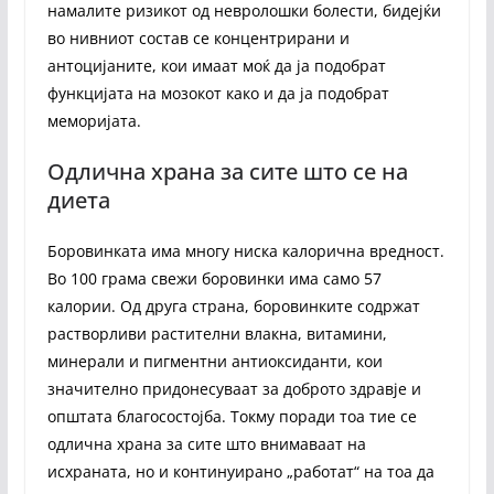
намалите ризикот од невролошки болести, бидејќи
во нивниот состав се концентрирани и
антоцијаните, кои имаат моќ да ја подобрат
функцијата на мозокот како и да ја подобрат
меморијата.
Одлична храна за сите што се на
диета
Боровинката има многу ниска калорична вредност.
Во 100 грама свежи боровинки има само 57
калории. Од друга страна, боровинките содржат
растворливи растителни влакна, витамини,
минерали и пигментни антиоксиданти, кои
значително придонесуваат за доброто здравје и
општата благосостојба. Токму поради тоа тие се
одлична храна за сите што внимаваат на
исхраната, но и континуирано „работат“ на тоа да