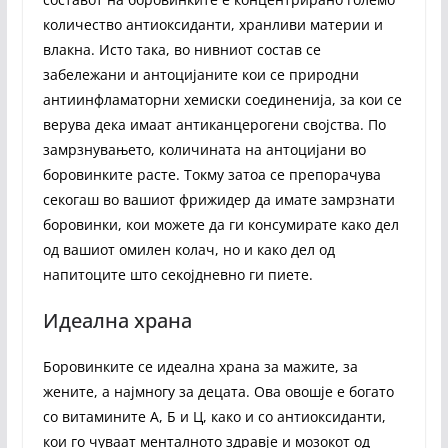
количество антиоксиданти, хранливи материи и
влакна. Исто така, во нивниот состав се
забележани и антоцијаните кои се природни
антиинфламаторни хемиски соединенија, за кои се
верува дека имаат антиканцерогени својства. По
замрзнувањето, количината на антоцијани во
боровинките расте. Токму затоа се препорачува
секогаш во вашиот фрижидер да имате замрзнати
боровинки, кои можете да ги консумирате како дел
од вашиот омилен колач, но и како дел од
напитоците што секојдневно ги пиете.
Идеална храна
Боровинките се идеална храна за мажите, за
жените, а најмногу за децата. Ова овошје е богато
со витамините А, Б и Ц, како и со антиоксиданти,
кои го чуваат менталното здравје и мозокот од