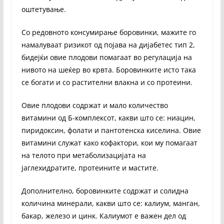
оштетување.
Со редовното консумирање боровинки, мажите го
намалуваат ризикот од појава на дијабетес тип 2,
бидејќи овие плодови помагаат во регулација на
нивото на шеќер во крвта. Боровинките исто така
се богати и со растителни влакна и со протеини.
Овие плодови содржат и мало количество
витамини од Б-комплексот, какви што се: ниацин,
пиридоксин, фолати и пантотенска киселина. Овие
витамини служат како кофактори, кои му помагаат
на телото при метаболизацијата на
јаглехидратите, протеините и мастите.
Дополнително, боровинките содржат и солидна
количина минерали, какви што се: калиум, манган,
бакар, железо и цинк. Калиумот е важен дел од