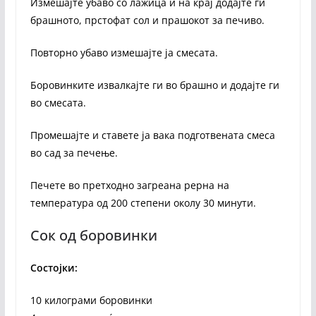
Измешајте убаво со лажица и на крај додајте ги
брашното, прстофат сол и прашокот за печиво.
Повторно убаво измешајте ја смесата.
Боровинките извалкајте ги во брашно и додајте ги
во смесата.
Промешајте и ставете ја вака подготвената смеса
во сад за печење.
Печете во претходно загреана рерна на
температура од 200 степени околу 30 минути.
Сок од боровинки
Состојки:
10 килограми боровинки