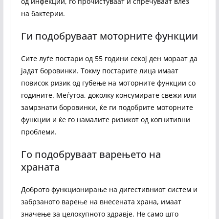
од инфекции, го прочистуваат и спречуваат влез
на бактерии.
Ги подобруваат моторните функции
Сите луѓе постари од 55 години секој ден мораат да
јадат боровинки. Токму постарите лица имаат
повисок ризик од губење на моторните функции со
годините. Меѓутоа, доколку консумирате свежи или
замрзнати боровинки, ќе ги подобрите моторните
функции и ќе го намалите ризикот од когнитивни
проблеми.
Го подобруваат варењето на
храната
Доброто функционирање на дигестивниот систем и
забрзаното варење на внесената храна, имаат
значење за целокупното здравје. Не само што