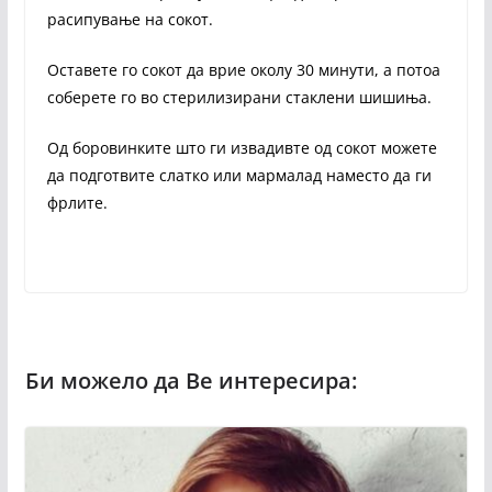
расипување на сокот.
Оставете го сокот да врие околу 30 минути, а потоа
соберете го во стерилизирани стаклени шишиња.
Од боровинките што ги извадивте од сокот можете
да подготвите слатко или мармалад наместо да ги
фрлите.