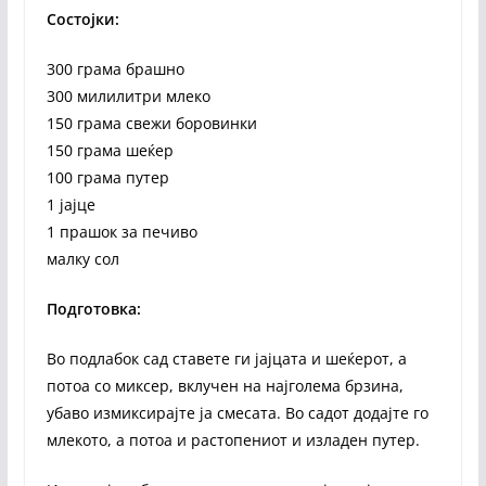
Состојки:
300 грама брашно
300 милилитри млеко
150 грама свежи боровинки
150 грама шеќер
100 грама путер
1 јајце
1 прашок за печиво
малку сол
Подготовка:
Во подлабок сад ставете ги јајцата и шеќерот, а
потоа со миксер, вклучен на најголема брзина,
убаво измиксирајте ја смесата. Во садот додајте го
млекото, а потоа и растопениот и изладен путер.