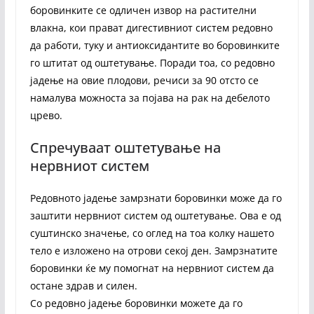
боровинките се одличен извор на растителни
влакна, кои прават дигестивниот систем редовно
да работи, туку и антиоксидантите во боровинките
го штитат од оштетување. Поради тоа, со редовно
јадење на овие плодови, речиси за 90 отсто се
намалува можноста за појава на рак на дебелото
црево.
Спречуваат оштетување на
нервниот систем
Редовното јадење замрзнати боровинки може да го
заштити нервниот систем од оштетување. Ова е од
суштинско значење, со оглед на тоа колку нашето
тело е изложено на отрови секој ден. Замрзнатите
боровинки ќе му помогнат на нервниот систем да
остане здрав и силен.
Со редовно јадење боровинки можете да го