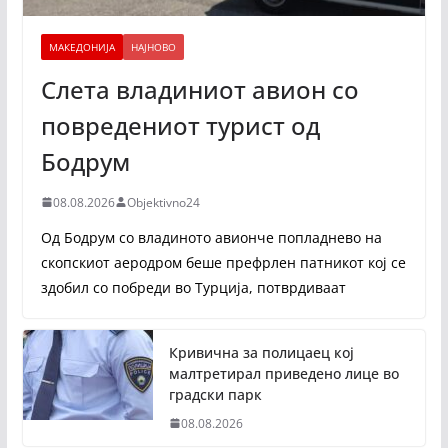
МАКЕДОНИЈА
НАЈНОВО
Слета владиниот авион со
повредениот турист од
Бодрум
08.08.2026
Objektivno24
Од Бодрум со владиното авионче попладнево на
скопскиот аеродром беше префрлен патникот кој се
здобил со побреди во Турција, потврдиваат
Кривична за полицаец кој
малтретирал приведено лице во
градски парк
08.08.2026