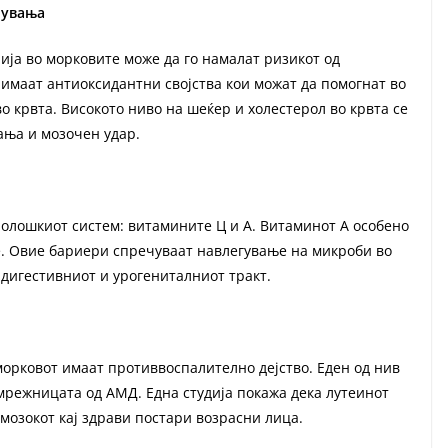
лувања
ија во морковите може да го намалат ризикот од
имаат антиоксидантни својства кои можат да помогнат во
о крвта. Високото ниво на шеќер и холестерол во крвта се
ања и мозочен удар.
олошкиот систем: витамините Ц и А. Витаминот А особено
е. Овие бариери спречуваат навлегување на микроби во
 дигестивниот и урогениталниот тракт.
орковот имаат противвоспалително дејство. Еден од нив
 мрежницата од АМД. Една студија покажа дека лутеинот
мозокот кај здрави постари возрасни лица.