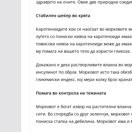
здравјето на очите. Овие двe природни соеди
Стабилен шеќер во крвта
Каротеноидите кои се наоѓаат во морковите м
луѓето со пониски нивоа на каротеноиди имаат
повисоки нивоа на каротеноиди може да имаат
му помага на вашето тело да користи гликоза.
Докажано е дека растворливите влакна во мор
инсулинот по оброк. Морковот исто така обезб
гликемиски индекс, кој мери колку брзо храна
Помага во контрола на тежината
Морковот е богат извор на растителни влакна 
сити. Во споредба со друг зеленчук, морковот
пониска стапка на дебелина. Морковот има и 