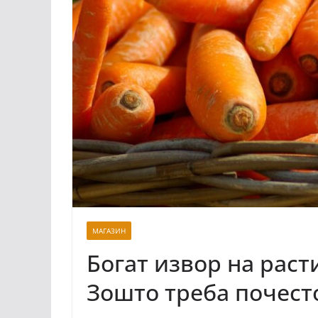
МАГАЗИН
Богат извор на раст
Зошто треба почест