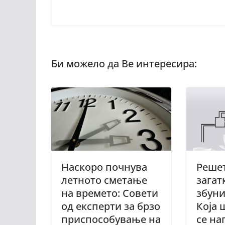
Наскоро почнува
Решет
летното сметање
загат
на времето: Совети
збуни
од експерти за брзо
Која 
приспособување на
се на