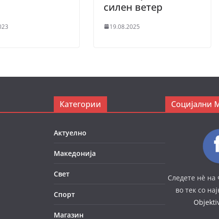
?
силен ветер
023
19.08.2025
Категории
Социјални 
Актуелно
Македонија
Свет
Следете нè на 
во тек со на
Спорт
Objekt
Магазин