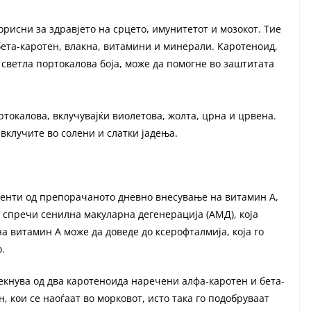
орисни за здравјето на срцето, имунитетот и мозокот. Тие
бета-каротен, влакна, витамини и минерали. Каротеноид,
 светла портокалова боја, може да помогне во заштитата
токалова, вклучувајќи виолетова, жолта, црна и црвена.
вклучите во солени и слатки јадења.
центи од препорачаното дневно внесување на витамин А,
 спречи сенилна макуларна дегенерација (АМД), која
а витамин А може да доведе до ксерофталмија, која го
.
екнува од два каротеноида наречени алфа-каротен и бета-
, кои се наоѓаат во морковот, исто така го подобруваат