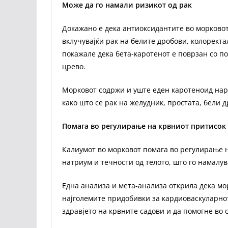
Може да го намали ризикот од рак
Докажано е дека антиоксидантите во морковот
вклучувајќи рак на белите дробови, колоректа
покажале дека бета-каротенот е поврзан со по
црево.
Морковот содржи и уште еден каротеноид нар
како што се рак на желудник, простата, бели д
Помага во регулирање на крвниот притисок
Калиумот во морковот помага во регулирање 
натриум и течности од телото, што го намалув
Една анализа и мета-анализа открила дека мор
најголемите придобивки за кардиоваскуларнот
здравјето на крвните садови и да помогне во