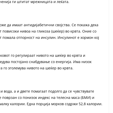
ненија ги штитат мрежницата и леќата.
оже да имаат антидијабетични својства. Се покажа дека
 повисоки нивоа на гликоза (шеќер) во крвта. Оние со
 помала отпорност на инсулин. Инсулинот е хормон кој
ковот го регулираат нивото на шеќер во крвта и
едува постојано снабдување со енергија. Има низок
та го зголемува нивото на шеќер во крвта.
и вода, а и двете помагаат подолго да се чувствувате
 е поврзан со понизок индекс на телесна маса (БМИ) и
малку калории. Една порција морков содржи 52,8 калории.