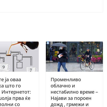
е ја оваа
Променливо
ка што го
облачно и
 Интернетот:
нестабилно време –
шолја прва ќе
Најави за пороен
полни со
дожд , грмежи и