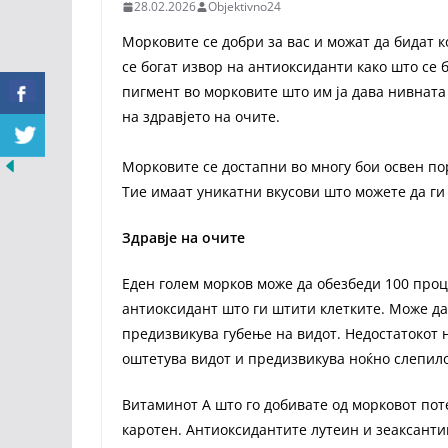
28.02.2026
Objektivno24
Морковите се добри за вас и можат да бидат к
се богат извор на антиоксиданти како што се 
пигмент во морковите што им ја дава нивната
на здравјето на очите.
Морковите се достапни во многу бои освен пор
Тие имаат уникатни вкусови што можете да ги 
Здравје на очите
Еден голем морков може да обезбеди 100 про
антиоксидант што ги штити клетките. Може да
предизвикува губење на видот. Недостатокот н
оштетува видот и предизвикува ноќно слепило
Витаминот А што го добивате од морковот пот
каротен. Антиоксидантите лутеин и зеаксантин