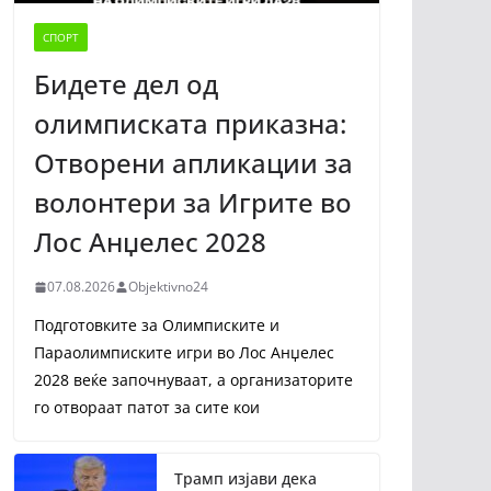
СПОРТ
Бидете дел од
олимписката приказна:
Отворени апликации за
волонтери за Игрите во
Лос Анџелес 2028
07.08.2026
Objektivno24
Подготовките за Олимписките и
Параолимписките игри во Лос Анџелес
2028 веќе започнуваат, а организаторите
го отвораат патот за сите кои
Трамп изјави дека