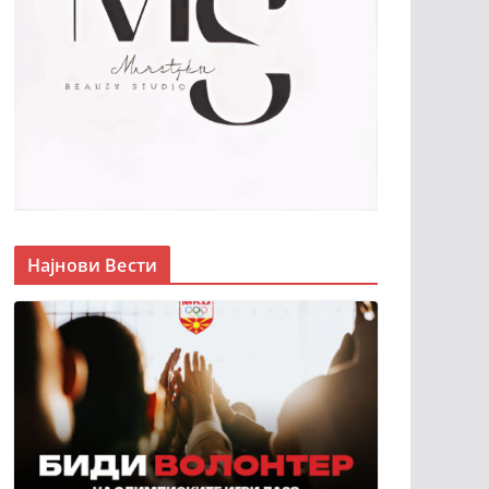
Најнови Вести