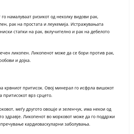
 го намалуваат ризикот од неколку видови рак,
лен, рак на простата и леукемија. Истражувањата
ниски стапки на рак, вклучително и рак на дебелото
ечен ликопен. Ликопенот може да се бори против рак,
робови и дојка.
на крвниот притисок. Овој минерал го исфрла вишокот
а притисокот врз срцето.
ковот, меѓу другото овошје и зеленчук, има некои од
о здравје. Ликопенот во морковот може да го поддржи
 спречување кардиоваскуларни заболувања.