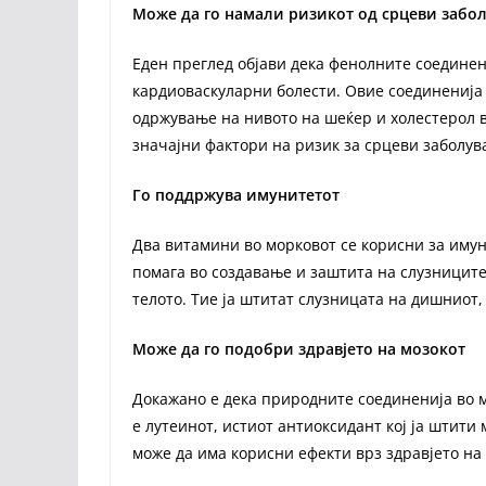
Може да го намали ризикот од срцеви забо
Еден преглед објави дека фенолните соединен
кардиоваскуларни болести. Овие соединенија 
одржување на нивото на шеќер и холестерол в
значајни фактори на ризик за срцеви заболув
Го поддржува имунитетот
Два витамини во морковот се корисни за имун
помага во создавање и заштита на слузницит
телото. Тие ја штитат слузницата на дишниот,
Може да го подобри здравјето на мозокот
Докажано е дека природните соединенија во м
е лутеинот, истиот антиоксидант кој ја штити
може да има корисни ефекти врз здравјето на 