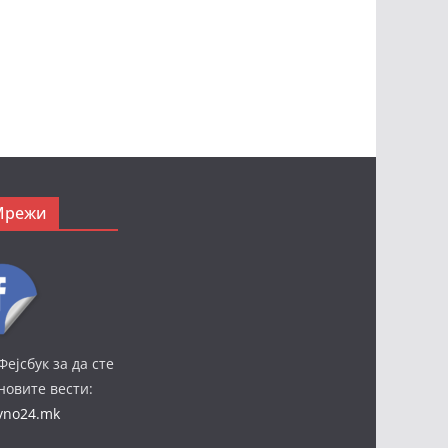
Мрежи
Фејсбук за да сте
јновите вести:
ivno24.mk