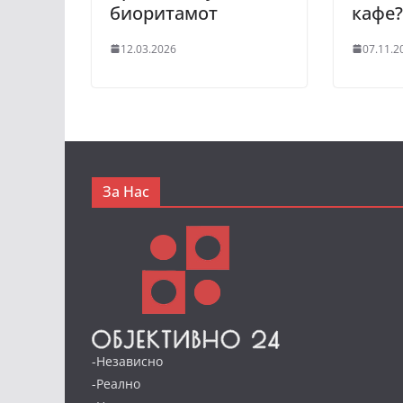
биоритамот
кафе
12.03.2026
07.11.2
За Нас
-Независно
-Реално