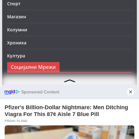
Спорт
Магазин
Колумни
Хроника
Култура
Социјални Мрежи
Следете нè на Фејсбук за да сте во тек со најновите
вести:
Objektivno24.mk