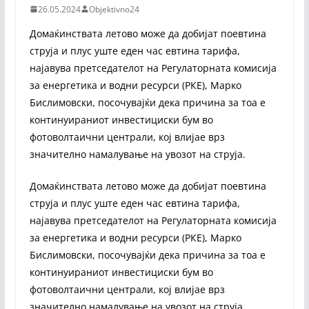
26.05.2024
Objektivno24
Домаќинствата летово може да добијат поевтина
струја и плус уште еден час евтина тарифа,
најавува претседателот на Регулаторната комисија
за енергетика и водни ресурси (РКЕ), Марко
Бислимовски, посочувајќи дека причина за тоа е
континуираниот инвестициски бум во
фотоволтаични централи, кој влијае врз
значително намалување на увозот на струја.
Домаќинствата летово може да добијат поевтина
струја и плус уште еден час евтина тарифа,
најавува претседателот на Регулаторната комисија
за енергетика и водни ресурси (РКЕ), Марко
Бислимовски, посочувајќи дека причина за тоа е
континуираниот инвестициски бум во
фотоволтаични централи, кој влијае врз
значително намалување на увозот на струја.