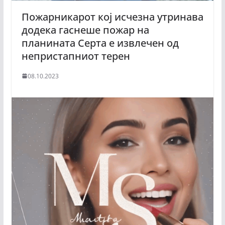
Пожарникарот кој исчезна утринава
додека гаснеше пожар на
планината Серта е извлечен од
непристапниот терен
08.10.2023