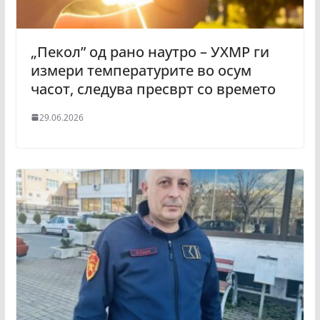
„Пекол” од рано наутро – УХМР ги
измери температурите во осум
часот, следува пресврт со времето
29.06.2026