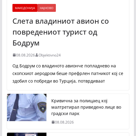
МАКЕДОНИЈА
НАЈНОВО
Слета владиниот авион со
повредениот турист од
Бодрум
08.08.2026
Objektivno24
Од Бодрум со владиното авионче попладнево на
скопскиот аеродром беше префрлен патникот кој се
здобил со побреди во Турција, потврдиваат
Кривична за полицаец кој
малтретирал приведено лице во
градски парк
08.08.2026