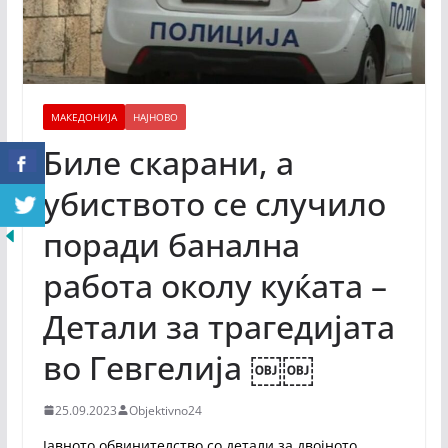
МАКЕДОНИЈА
НАЈНОВО
Биле скарани, а
убиството се случило
поради банална
работа околу куќата –
Детали за трагедијата
во Гевгелија ￼￼
25.09.2023
Objektivno24
Јавното обвинителство со детали за двојното