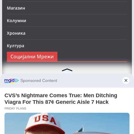
Магазин
Колумни
Хроника
Култура
Социјални Мрежи
Следете нè на Фејсбук за да сте во тек со најновите
вести:
Objektivno24.mk