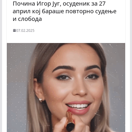
Почина Игор Југ, осуденик за 27
април кој бараше повторно судење
и слобода
07.02.2025