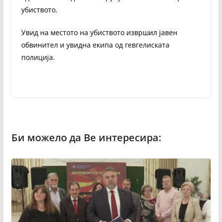
убиството.
Увид на местото на убиството извршил јавен
обвинител и увидна екипа од гевгелиската
полиција.