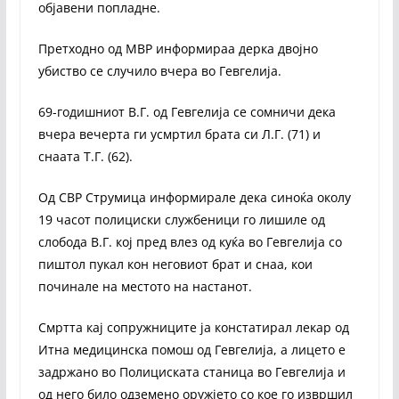
објавени попладне.
Претходно од МВР информираа дерка двојно
убиство се случило вчера во Гевгелија.
69-годишниот В.Г. од Гевгелија се сомничи дека
вчера вечерта ги усмртил брата си Л.Г. (71) и
снаата Т.Г. (62).
Од СВР Струмица информирале дека синоќа околу
19 часот полициски службеници го лишиле од
слобода В.Г. кој пред влез од куќа во Гевгелија со
пиштол пукал кон неговиот брат и снаа, кои
починале на местото на настанот.
Смртта кај сопружниците ја констатирал лекар од
Итна медицинска помош од Гевгелија, а лицето е
задржано во Полициската станица во Гевгелија и
од него било одземено оружјето со кое го извршил