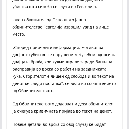
убиство што синоќа се случи во Гевгелија.
Јавен обвинител од Основното јавно
обвинителство Гевгелија извршил увид на лице
место.
„Според првичните информации, мотивот за
двојното убиство се нарушени меѓусебни односи на
двајцата браќа, кои кулминирале заради банална
расправија во врска со работи на заедничката
куќа. Сторителот е лишен од слобода и во текот на
денот ќе следи постапка“, се вели во соопштението
од Обвинителството.
Од Обвинителството додаваат и дека обвинителот
ја очекува кривичната пријава во текот на денот.
Повеќе детали во врска со овој случај ќе бидат