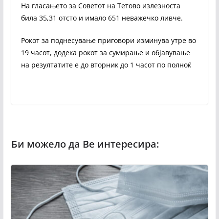
На гласањето за Советот на Тетово излезноста
била 35,31 отсто и имало 651 неважечко ливче.
Рокот за поднесување приговори изминува утре во
19 часот, додека рокот за сумирање и објавување
на резултатите е до вторник до 1 часот по полноќ