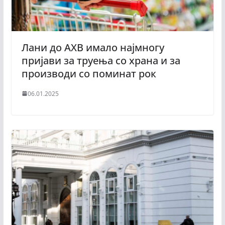
Лани до АХВ имало најмногу
пријави за труења со храна и за
производи со поминат рок
06.01.2025