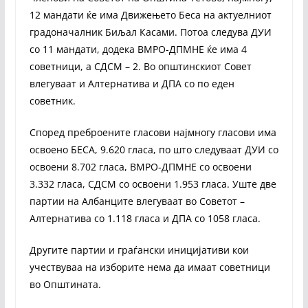
12 мандати ќе има Движењето Беса на актуелниот
градоначалник Биљал Касами. Потоа следува ДУИ
со 11 мандати, додека ВМРО-ДПМНЕ ќе има 4
советници, а СДСМ – 2. Во општинскиот Совет
влегуваат и Алтернатива и ДПА со по еден
советник.
Според преброените гласови најмногу гласови има
освоено БЕСА, 9.620 гласа, по што следуваат ДУИ со
освоени 8.702 гласа, ВМРО-ДПМНЕ со освоени
3.332 гласа, СДСМ со освоени 1.953 гласа. Уште две
партии на Албанците влегуваат во Советот –
Алтернатива со 1.118 гласа и ДПА со 1058 гласа.
Другите партии и граѓански иницијативи кои
учествуваа на изборите нема да имаат советници
во Општината.