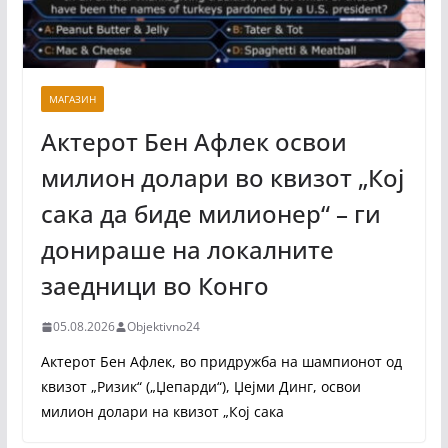
МАГАЗИН
Актерот Бен Афлек освои
милион долари во квизот „Кој
сака да биде милионер“ – ги
донираше на локалните
заедници во Конго
05.08.2026
Objektivno24
Актерот Бен Афлек, во придружба на шампионот од
квизот „Ризик“ („Џепарди“), Џејми Динг, освои
милион долари на квизот „Кој сака