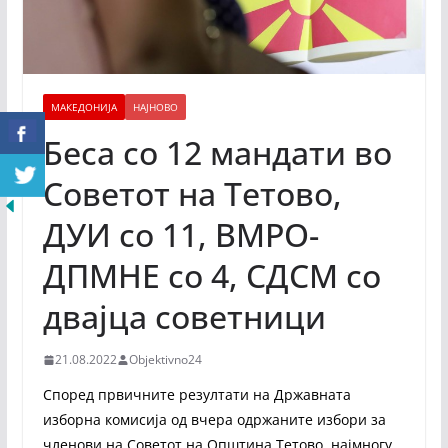
МАКЕДОНИЈА
НАЈНОВО
Беса со 12 мандати во
Советот на Тетово,
ДУИ со 11, ВМРО-
ДПМНЕ со 4, СДСМ со
двајца советници
21.08.2022
Objektivno24
Според првичните резултати на Државната
изборна комисија од вчера одржаните избори за
членови на Советот на Општина Тетово, најмногу,