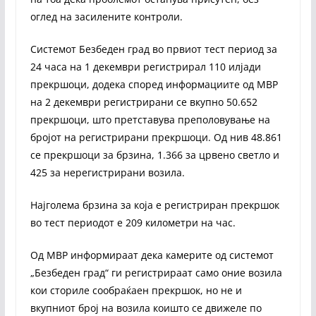
оглед на засилените контроли.
Системот Безбеден град во првиот тест период за
24 часа на 1 декември регистрирал 110 илјади
прекршоци, додека според информациите од МВР
на 2 декември регистрирани се вкупно 50.652
прекршоци, што претставува преполовување на
бројот на регистрирани прекршоци. Од нив 48.861
се прекршоци за брзина, 1.366 за црвено светло и
425 за нерегистрирани возила.
Најголема брзина за која е регистриран прекршок
во тест периодот е 209 километри на час.
Од МВР информираат дека камерите од системот
„Безбеден град“ ги регистрираат само оние возила
кои сториле сообраќаен прекршок, но не и
вкупниот број на возила коишто се движеле по