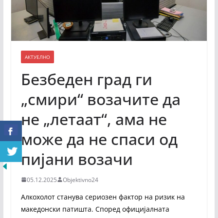
АКТУЕЛНО
Безбеден град ги
„смири“ возачите да
не „летаат“, ама не
може да не спаси од
пијани возачи
05.12.2025
Objektivno24
Алкохолот станува сериозен фактор на ризик на
македонски патишта. Според официјалната