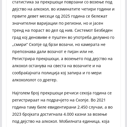
статистика за прекршоци поврзани со возење под
дејство на алкохол, во изминатите четири години и
првите девет месеци од 2025 година се бележат
значителни варијации по региони, но и јасен
тренд на пораст во дел од нив. Системот Безбеден
град кој деновиве е пуштен во употреба делумно го
„смири“ Скопје од брзи возачи, но камерата не
препознава дали возачот е пијан или не.
Регистрира прекршоци, а возењето под дејство на
алкохол останува на свеста на возачите и на
сообраќајната полиција кој запира и го мери
алкохололот со дрегер.
Најголем број прекршоци речиси секоја година се
регистрираат на подрачјето на Скопје. Во 2021
година таму биле евидентирани 2.450 случаи, а во
2023 бројката достигнала 4.000 казни за возење
под дејство на алкохол. Мобилната единица, која