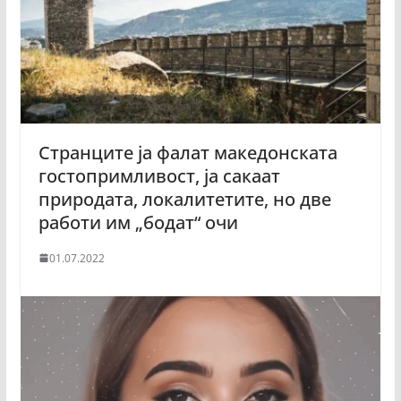
Странците ја фалат македонската
гостопримливост, ја сакаат
природата, локалитетите, но две
работи им „бодат“ очи
01.07.2022