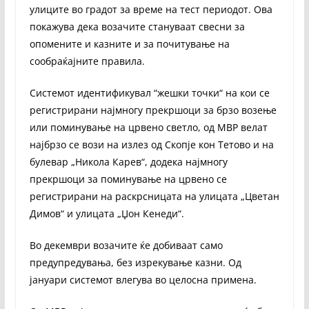
улиците во градот за време на тест периодот. Ова
покажува дека возачите стануваат свесни за
опомените и казните и за почитување на
сообраќајните правила.
Системот идентификувал “жешки точки“ на кои се
регистрирани најмногу прекршоци за брзо возење
или поминување на црвено светло, од МВР велат
најбрзо се вози на излез од Скопје кон Тетово и на
булевар „Никола Карев“, додека најмногу
прекршоци за поминување на црвено се
регистрирани на раскрсницата на улицата „Цветан
Димов“ и улицата „Џон Кенеди“.
Во декември возачите ќе добиваат само
предупредувања, без изрекување казни. Од
јануари системот влегува во целосна примена.