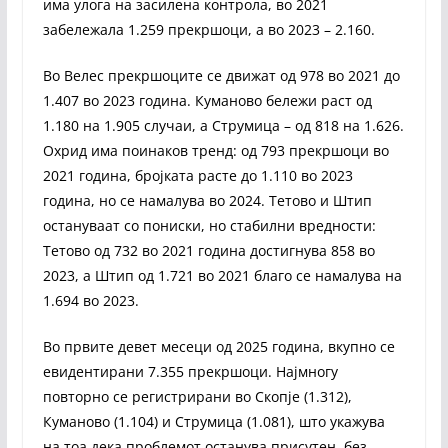
има улога на засилена контрола, во 2021
забележала 1.259 прекршоци, а во 2023 – 2.160.
Во Велес прекршоците се движат од 978 во 2021 до
1.407 во 2023 година. Куманово бележи раст од
1.180 на 1.905 случаи, а Струмица – од 818 на 1.626.
Охрид има поинаков тренд: од 793 прекршоци во
2021 година, бројката расте до 1.110 во 2023
година, но се намалува во 2024. Тетово и Штип
остануваат со пониски, но стабилни вредности:
Тетово од 732 во 2021 година достигнува 858 во
2023, а Штип од 1.721 во 2021 благо се намалува на
1.694 во 2023.
Во првите девет месеци од 2025 година, вкупно се
евидентирани 7.355 прекршоци. Најмногу
повторно се регистрирани во Скопје (1.312),
Куманово (1.104) и Струмица (1.081), што укажува
на тоа дека проблемот останува присутен, без