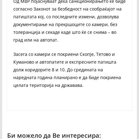
Од МВР појаснуваат дека санкционирањето ќе биде
согласно Законот за безбедност на сообраќајот на
патиштата кој, со последните измени, дозволува
документирање на прекршоците со камери, без
толеранција и секаде каде што ќе се снима – во
град или на автопат.
Засега со камери се покриени Скопје, Тетово и
Куманово и автопатите и експресните патишта
долж коридорите 8 и 10. До средината на
наредната година планирано е да биде покриена
целата територија на државава.