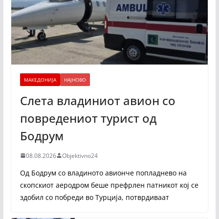
МАКЕДОНИЈА
НАЈНОВО
Слета владиниот авион со
повредениот турист од
Бодрум
08.08.2026
Objektivno24
Од Бодрум со владиното авионче попладнево на
скопскиот аеродром беше префрлен патникот кој се
здобил со побреди во Турција, потврдиваат