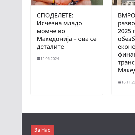
СПОДЕЛЕТЕ:
ВМРО
Исчезна младо
разво
момче во
2025 
Македонија – ова се
обезб
деталите
еконо
фина
12.06.2024
транс
Маке
16.11.2
За Нас