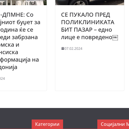
-ДПМНЕ: Со
СЕ ПУКАЛО ПРЕД
јниот буџет за
ПОЛИКЛИНИКАТА
година ќе се
БИТ ПАЗАР – едно
еди забрзана
лице е повредено￼
мска и
07.02.2024
нсиска
формација на
донија
024
Категории
Социјални 