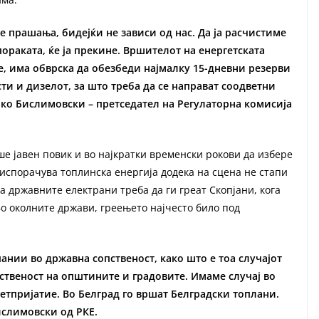
ие прашања, бидејќи не зависи од нас. Да ја расчистиме
пораката, ќе ја прекине. Вршителот на енергетската
 е, има обврска да обезбеди најмалку 15-дневни резерви
ти и дизелот, за што треба да се направат соодветни
рко Бислимовски – претседател на Регулаторна комисија
е јавен повик и во најкратки временски рокови да избере
 испорачува топлинска енергија додека на сцена не стапи
а државните електрани треба да ги греат Скопјани, кога
 Во околните држави, греењето најчесто било под
пании во државна сопственост, како што е тоа случајот
ственост на општините и градовите. Имаме случај во
етпријатие. Во Белград го вршат Белградски топлани.
ислимовски од РКЕ.