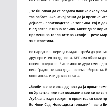
„Не би сакал да се создава паника околу ов
таа работа. Ако некој реши да ја прекине ис
дејност – производство на топлина, кој и да
и од алтернативно гориво. Може да се корис
промени во топланите во Скопје“ – рече Ма
за енергетика.
Во наредниот период Владата треба да распиш
друг вршител на дејноста. БЕГ има обврска да
новиот оператор. Бислимовски дури смета дек
веќе Градот не сака да ја преземе обврската.
општинска, или државна капа.
„Вообичаено е оваа дејност да ја вршат ком
во Хрватска или пак компании кои се во соп
Љубљана каде градот го врши тоа со свое пр
Во Нови Сад, Новосадски топлани“ – вели Б