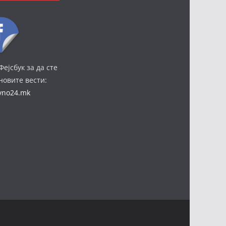
Фејсбук за да сте
јновите вести:
ivno24.mk