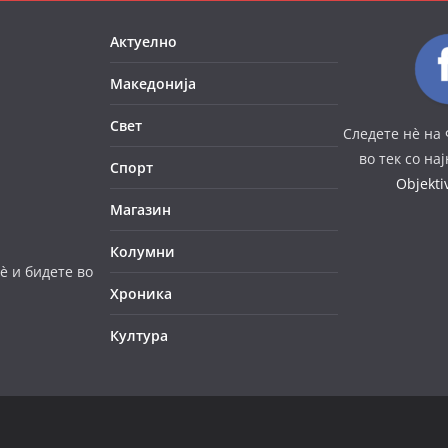
Актуелно
Македонија
Свет
Следете нè на 
во тек со на
Спорт
Objekt
Магазин
Колумни
è и бидете во
Хроника
Култура