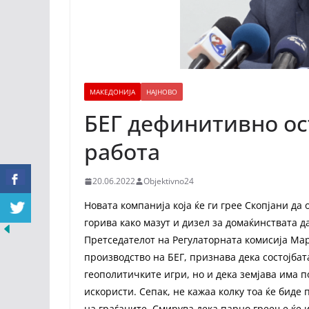
МАКЕДОНИЈА
НАЈНОВО
БЕГ дефинитивно ос
работа
20.06.2022
Objektivno24
Новата компанија која ќе ги грее Скопјани да
горива како мазут и дизел за домаќинствата д
Претседателот на Регулаторната комисија Мар
производство на БЕГ, признава дека состојбат
геополитичките игри, но и дека земјава има п
искористи. Сепак, не кажаа колку тоа ќе биде
на граѓаните. Смирува дека парно греење ќе 