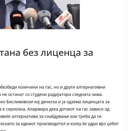
тана без лиценца за
 обезбеди количини на гас, но и други алтернативни
а не останат со студени радијатори следната зима.
ко Бислимовски кој денеска и ја одзема лиценцата за
а е сериозна. Алармира дека дотокот на гас зависи од
овеќе алтернативи за снабдување кои треба да ги
 поскапо за идниот производител и колку ќе удри врз џебот
има.