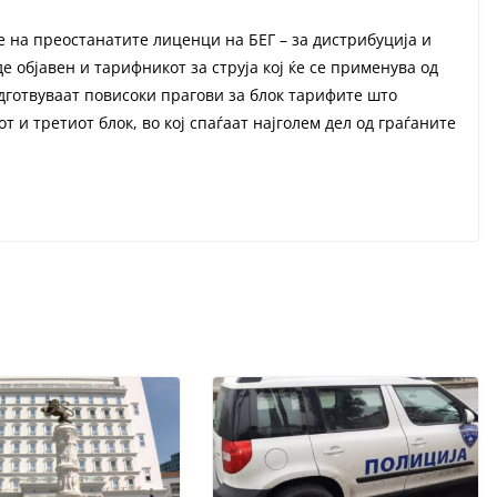
е на преостанатите лиценци на БЕГ – за дистрибуција и
 објавен и тарифникот за струја кој ќе се применува од
одготвуваат повисоки прагови за блок тарифите што
 и третиот блок, во кој спаѓаат најголем дел од граѓаните