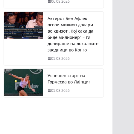
06.08.2026
Актерот Бен Афлек
освои милион долари
во квизот „Кој сака да
биде милионер“ – ги
донираше на локалните
заедници во Конго
05.08.2026
Успешен старт на
Ѓорческа во Лајпциг
05.08.2026