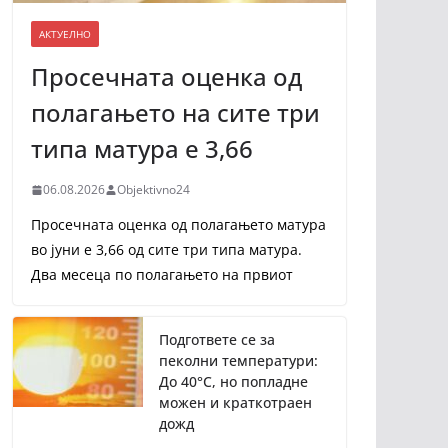
АКТУЕЛНО
Просечната оценка од
полагањето на сите три
типа матура е 3,66
06.08.2026
Objektivno24
Просечната оценка од полагањето матура
во јуни е 3,66 од сите три типа матура.
Два месеца по полагањето на првиот
Подгответе се за
пеколни температури:
До 40°C, но попладне
можен и краткотраен
дожд