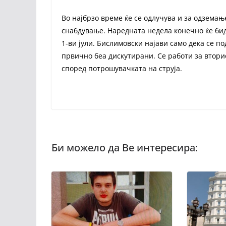
Во најбрзо време ќе се одлучува и за одземањ
снабдување. Наредната недела конечно ќе биде
1-ви јули. Бислимовски најави само дека се п
првично беа дискутирани. Се работи за вториот
според потрошувачката на струја.