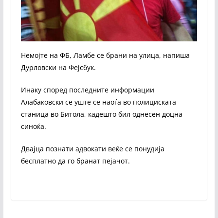
Немојте на ФБ, Ламбе се брани на улица, напиша
Дурловски на Фејсбук.
Инаку според последните информации
Алабаковски се уште се наоѓа во полициската
станица во Битола, кадешто бил однесен доцна
синоќа.
Двајца познати адвокати веќе се понудија
бесплатно да го бранат пејачот.