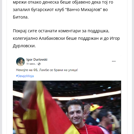
мрежи откако денеска беше објавено дека тој го
запалил бугарскиот клуб “Ванчо Михајлов” во
Битола.
Покрај сите останати коментари за поддршка,
колегијално Алабаковски беше поддржан и до Игор
Дурловски.