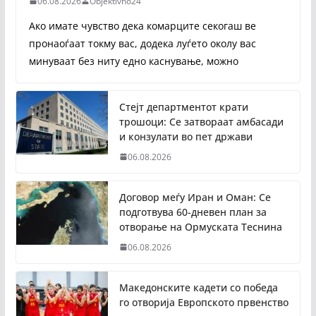
06.08.2026
Objektivno24
Ако имате чувство дека комарците секогаш ве
пронаоѓаат токму вас, додека луѓето околу вас
минуваат без ниту едно каснување, можно
Стејт департментот крати
трошоци: Се затвораат амбасади
и конзулати во пет држави
06.08.2026
Договор меѓу Иран и Оман: Се
подготвува 60-дневен план за
отворање на Ормуската Теснина
06.08.2026
Македонските кадети со победа
го отворија Европското првенство