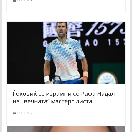
23.07.2023
Ѓоковиќ се израмни со Рафа Надал
на „вечната“ мастерс листа
22.03.2025