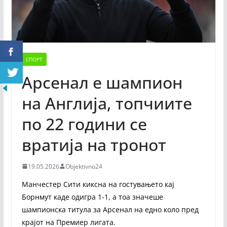
СПОРТ
Арсенал е шампион
на Англија, топчиите
по 22 години се
вратија на тронот
19.05.2026
Objektivno24
Манчестер Сити киксна на гостувањето кај
Борнмут каде одигра 1-1, а тоа значеше
шампионска титула за Арсенал на едно коло пред
крајот на Премиер лигата.