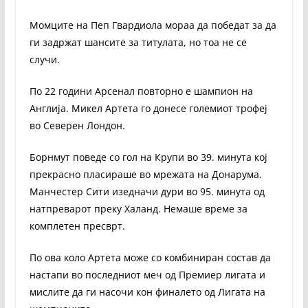
Момците на Пеп Гвардиола мораа да победат за да
ги задржат шансите за титулата, но тоа не се
случи.
По 22 години Арсенал повторно е шампион на
Англија. Микел Артета го донесе големиот трофеј
во Северен Лондон.
Борнмут поведе со гол на Крупи во 39. минута кој
прекрасно пласираше во мрежата на Донарума.
Манчестер Сити изедначи дури во 95. минута од
натпреварот преку Халанд. Немаше време за
комплетен пресврт.
По ова коло Артета може со комбиниран состав да
настапи во последниот меч од Премиер лигата и
мислите да ги насочи кон финалето од Лигата на