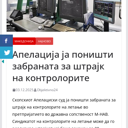
МАКЕДОНИЈА
НАЈНОВО
Апелација ја поништи
забраната за штрајк
на контролорите
03.12.2025
Objektivno24
Скопскиот Апелациски суд ја поништи забраната за
штрајк на контролорите на летање во
претпријатието во државна сопственост М-НАВ.
Синдикатот на контролорите на летање може да го