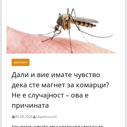
МАГАЗИН
Дали и вие имате чувство
дека сте магнет за комарци?
Не е случајност – ова е
причината
06.08.2026
Objektivno24
Ако имате чувство дека комарците секогаш ве