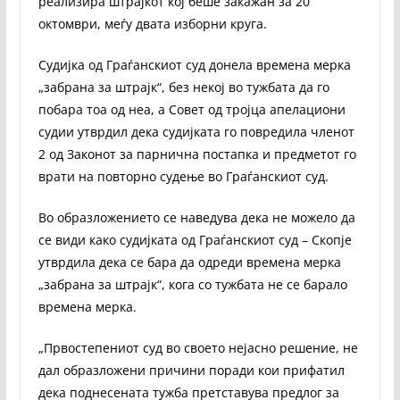
реализира штрајкот кој беше закажан за 20
октомври, меѓу двата изборни круга.
Судијка од Граѓанскиот суд донела времена мерка
„забрана за штрајк“, без некој во тужбата да го
побара тоа од неа, а Совет од тројца апелациони
судии утврдил дека судијката го повредила членот
2 од Законот за парнична постапка и предметот го
врати на повторно судење во Граѓанскиот суд.
Во образложението се наведува дека не можело да
се види како судијката од Граѓанскиот суд – Скопје
утврдила дека се бара да одреди времена мерка
„забрана за штрајк“, кога со тужбата не се барало
времена мерка.
„Првостепениот суд во своето нејасно решение, не
дал образложени причини поради кои прифатил
дека поднесената тужба претставува предлог за