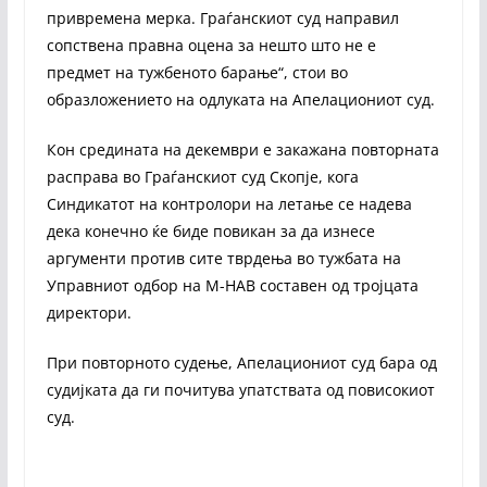
привремена мерка. Граѓанскиот суд направил
сопствена правна оцена за нешто што не е
предмет на тужбеното барање“, стои во
образложението на одлуката на Апелациониот суд.
Кон средината на декември е закажана повторната
расправа во Граѓанскиот суд Скопје, кога
Синдикатот на контролори на летање се надева
дека конечно ќе биде повикан за да изнесе
аргументи против сите тврдења во тужбата на
Управниот одбор на М-НАВ составен од тројцата
директори.
При повторното судење, Апелациониот суд бара од
судијката да ги почитува упатствата од повисокиот
суд.