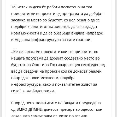
Тој истакна дека ќе работи посветено на тоа
приоритетните проекти од програмата да добијат
заслужено место во буџетот, со цел реално да се
подобри квалитетот на животот, да се создадат
нови можности и да се обезбеди видлив напредок
и модерна инфраструктура за сите граѓани.
,,Ќе се залагаме проектите кои се приоритет во
нашата програма да добијат соодветно место во
буџетот на Општина Гостивар, со цел секој еден од
вас да сведочи на проекти кои ќе донесат реален
напредок, нови можности, подобра
инфраструктура, како и поквалитетен живот за
сите“, кажа Андоновски.
Според него, политиките на Владата предводена
од ВМРО-ДПМНЕ, донесоа пресврт во односот кон
локалната самоуправа односно по години