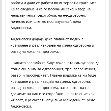
работи и дали се работи во интерес на граѓаните.
Ќе го следиме и ќе го посочиме секој извор на
неправичност, секој облик на неодговорно,
нечесно или штетно постапување“, вели
Андоновски.
Андоновски додаде дека главниот водич е
креирање и реализирање на силна одговорна и
развојна локална програма.
,,Нашата заложба ќе биде локалната самоуправа да
стане синоним за одговорност, транспарентност,
развој и просперитет. Главна водилка ќе ни биде
креирање и реализација на силна, одговорна,
развојна локална програма, затоа што тоа го
должиме на нашите сограѓани, на сите оние кои
живеат, и ја сакаат Република Македонија“, рече
Андоновски.