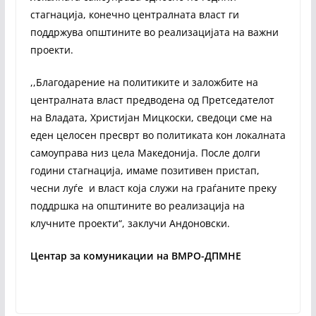
стагнација, конечно централната власт ги
поддржува општините во реализацијата на важни
проекти.
,,Благодарение на политиките и заложбите на
централната власт предводена од Претседателот
на Владата, Христијан Мицкоски, сведоци сме на
еден целосен пресврт во политиката кон локалната
самоуправа низ цела Македонија. После долги
години стагнација, имаме позитивен пристап,
чесни луѓе и власт која служи на граѓаните преку
поддршка на општините во реализација на
клучните проекти“, заклучи Андоновски.
Центар за комуникации на ВМРО-ДПМНЕ