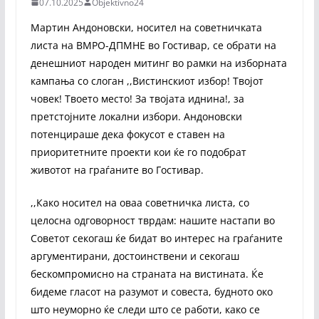
07.10.2025
Objektivno24
Мартин Андоновски, носител на советничката
листа на ВМРО-ДПМНЕ во Гостивар, се обрати на
денешниот народен митинг во рамки на изборната
кампања со слоган ,,Вистинскиот избор! Твојот
човек! Твоето место! За твојата иднина!, за
претстојните локални избори. Андоновски
потенцираше дека фокусот е ставен на
приоритетните проекти кои ќе го подобрат
животот на граѓаните во Гостивар.
,,Како носител на оваа советничка листа, со
целосна одговорност тврдам: нашите настапи во
Советот секогаш ќе бидат во интерес на граѓаните
аргументирани, достоинствени и секогаш
бескомпромисно на страната на вистината. Ќе
бидеме гласот на разумот и совеста, будното око
што неуморно ќе следи што се работи, како се