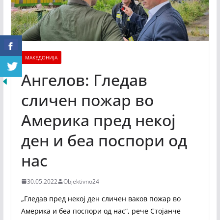
МАКЕДОНИЈА
Ангелов: Гледав
сличен пожар во
Америка пред некој
ден и беа поспори од
нас
30.05.2022
Objektivno24
„Гледав пред некој ден сличен ваков пожар во
Америка и беа поспори од нас“, рече Стојанче