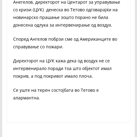
Анегелов, директорот на Центарот за управување
со кризи (ЦУК) денеска во Тетово одговарајќи на
новинарско прашање зошто порано не била
донесена одлука за интервенирање од воздух.
Според Ангелов побрзи сме од Американците во
справување со пожари.
Директорот на ЦУК кажа дека од воздух не се
интервенирало поради тоа што објектот имал
покрив, а под покривот имало плоча.
Се уште на терен состојбата во Тетово е
алармантна.