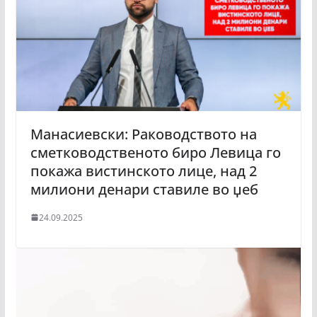
Манасиевски: Раководството на
сметководственото биро Левица го
покажа вистинското лице, над 2
милиони денари ставиле во џеб
24.09.2025