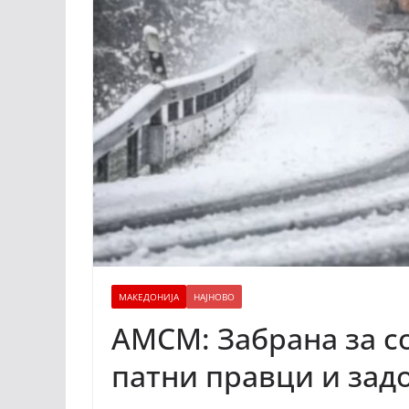
МАКЕДОНИЈА
НАЈНОВО
АМСМ: Забрана за с
патни правци и зад