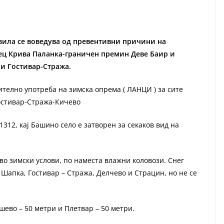
озила се воведува од превентивни причини на
ец Крива Паланка-граничен премин Деве Баир и
 и Гостивар-Стража.
телно употреба на зимска опрема ( ЛАНЦИ ) за сите
Гостивар-Стража-Кичево
312, кај Башино село е затворен за секаков вид на
во зимски услови, по наместа влажни коловози. Снег
 Шапка, Гостивар – Стража, Делчево и Страцин, но не се
ево – 50 метри и Плетвар – 50 метри.