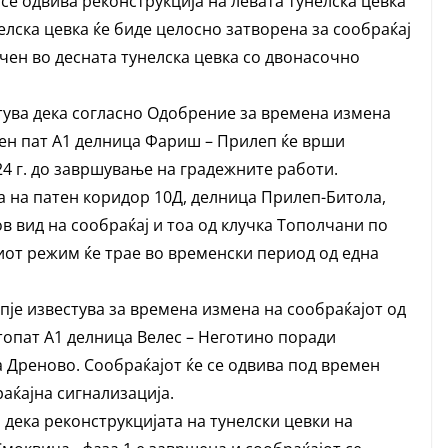
е се одвива реконструкција на левата тунелска цевка
нелска цевка ќе биде целосно затворена за сообраќај
чен во десната тунелска цевка со двонасочно
стува дека согласно Одобрение за времена измена
лен пат А1 делница Фариш – Прилеп ќе врши
024 г. до завршување на градежните работи.
а на патен коридор 10Д, делница Прилеп-Битола,
 вид на сообраќај и тоа од клучка Тополчани по
иот режим ќе трае во временски период од една
је известува за времена измена на сообраќајот од
втопат А1 делница Велес – Неготино поради
а Дреново. Сообраќајот ќе се одвива под времен
аќајна сигнализација.
дека реконструкцијата на тунелски цевки на