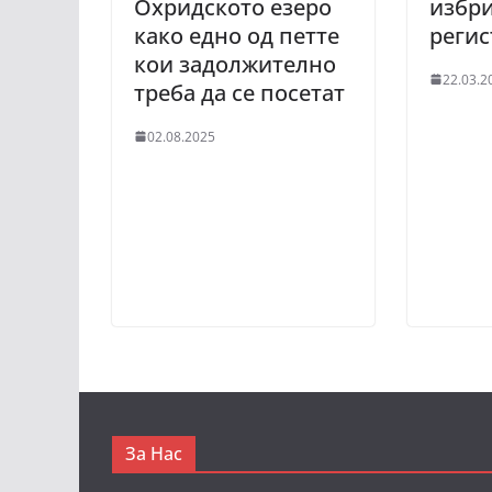
Охридското езеро
избр
како едно од петте
реги
кои задолжително
22.03.2
треба да се посетат
02.08.2025
За Нас