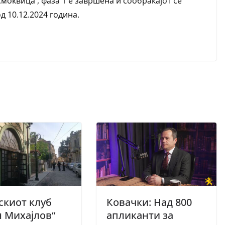
Смоквица , фаза 1 е завршена и сообраќајот се
д 10.12.2024 година.
скиот клуб
Ковачки: Над 800
 Михајлов“
апликанти за