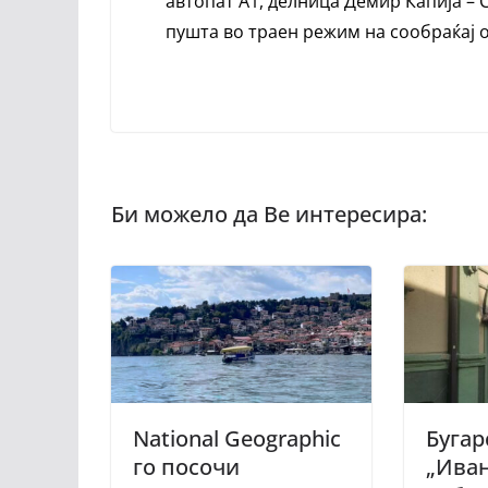
автопат А1, делница Демир Капија – 
пушта во траен режим на сообраќај о
National Geographic
Бугар
го посочи
„Иван