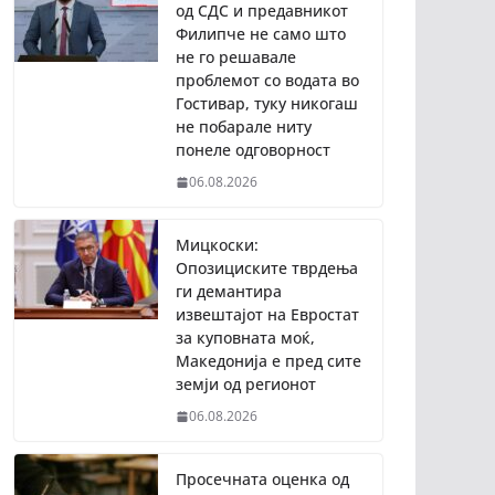
од СДС и предавникот
Филипче не само што
не го решавале
проблемот со водата во
Гостивар, туку никогаш
не побарале ниту
понеле одговорност
06.08.2026
Мицкоски:
Опозициските тврдења
ги демантира
извештајот на Евростат
за куповната моќ,
Македонија е пред сите
земји од регионот
06.08.2026
Просечната оценка од