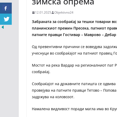
зимска опрема
12.01.2025
Objektivno24
Забраната за сообраќај за тешки товарни в
планинскиот премин Пресека, патниот прав
патните правци Гостивар – Маврово – Дебар
Oд превентивни причини се воведува задолжи
учеснуци во сообраќајот на патниот правец 
Мостот на река Вардар на регионалниот пат Р1
сообраќај.
Сообраќајот на државните патишта се одвивa 
провејува на патните правци Тетово – Попова
задржува на коловозот.
Намалена видливост поради магла има во Круш