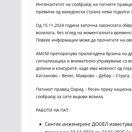
Интензитетот на сообраќај на патните правци
премини од македонска страна нема подолги 
Од 15.11.2024 година започна законската обв
возилата, без оглед на моменталната временска
Повеќе информации може да прочитате на ов
АМСМ препорачува прилагодена брзина на дв
сигнализација и внимателно управување со во
долини и клисурите, каде има можност од пој
Катланово – Велес, Маврово – Дебар – Струга,
Патниот правец Охрид – Ресен преку национал
сообраќај за сите видови возила.
РАБОТИ НА ПАТ:
Синтек инженеринг ДООЕЛ известува 