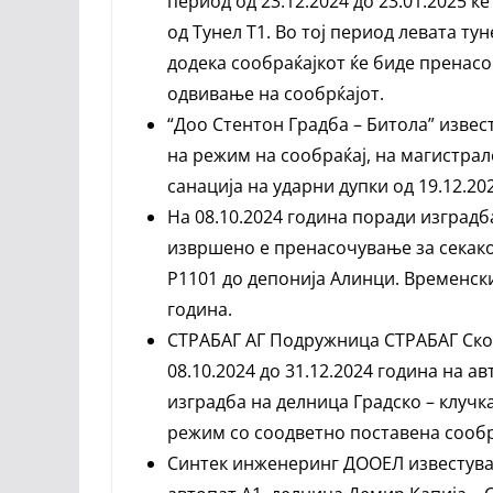
период од 23.12.2024 до 23.01.2025 ќ
од Тунел Т1. Во тој период левата ту
додека сообраќајкот ќе биде пренасо
одвивање на сообрќајот.
“Доо Стентон Градба – Битола” изве
на режим на сообраќај, на магистра
санација на ударни дупки од 19.12.2
На 08.10.2024 година поради изградб
извршено е пренасочување за секаков
Р1101 до депонија Алинци. Временск
година.
СТРАБАГ АГ Подружница СТРАБАГ Скоп
08.10.2024 до 31.12.2024 година на а
изградба на делница Градско – клучк
режим со соодветно поставена сообр
Синтек инженеринг ДООЕЛ известува 