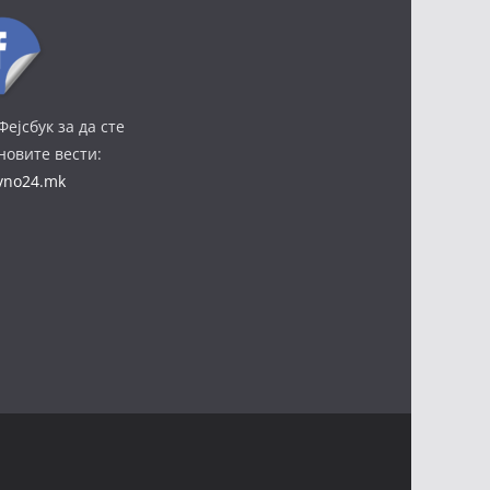
Фејсбук за да сте
јновите вести:
ivno24.mk