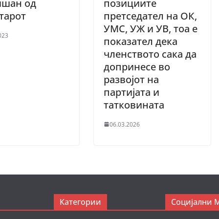
ишан од
позициите
старот
претседател на ОК,
УМС, УЖ и УВ, тоа е
023
показател дека
членството сака да
допринесе во
развојот на
партијата и
татковината
06.03.2026
Категории
Социјални 