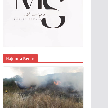
Најнови Вести