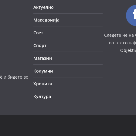
Актуелно
Македонија
Свет
Следете нè на 
во тек со на
Спорт
Objekt
Магазин
Колумни
è и бидете во
Хроника
Култура