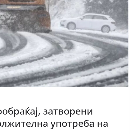
ообраќај, затворени
олжителна употреба на