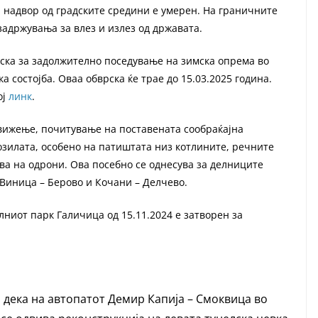
 надвор од градските средини е умерен. На граничните
задржувања за влез и излез од државата.
рска за задолжително поседување на зимска опрема во
 состојба. Оваа обврска ќе трае до 15.03.2025 година.
ој
линк
.
ижење, почитување на поставената сообраќајна
зилата, особено на патиштата низ котлините, речните
ава на одрони. Ова посебно се однесува за делниците
 Виница – Берово и Кочани – Делчево.
ниот парк Галичица од 15.11.2024 е затворен за
дека на автопатот Демир Капија – Смоквица во