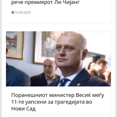
рече премиерот Ли Чијанг
10.09.2023
Поранешниот министер Весиќ меѓу
11-те уапсени за трагедијата во
Нови Сад