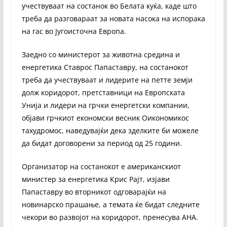
учествуваат на состанок во Белата куќа, каде што
треба да разговараат за новата насока на испорака
на гас во Југоисточна Европа.
Заедно со министерот за животна средина и
енергетика Ставрос Папаставру, на состанокот
треба да учествуваат и лидерите на петте земји
долж коридорот, претставници на Европската
Унија и лидери на грчки енергетски компании,
објави грчкиот економски весник Оикономикос
тахудромос, наведувајќи дека зделките би можеле
да бидат договорени за период од 25 години.
Организатор на состанокот е американскиот
министер за енергетика Крис Рајт, изјави
Папаставру во вторникот одговарајќи на
новинарско прашање, а темата ќе бидат следните
чекори во развојот на коридорот, пренесува АНА.