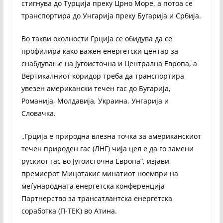
стигнува до Турција преку Црно Море, а потоа се
транспортира до Унгарија преку Бугарија и Србија.
Во такви околности Грција се обидува да се
профилира како важен енергетски центар за
снабдување на Југоисточна и Централна Европа, а
Вертикалниот коридор треба да транспортира
увезен американски течен гас до Бугарија,
Романија, Молдавија, Украина, Унгарија и
Словачка.
„Грција е природна влезна точка за американскиот
течен природен гас (ЛНГ) чија цел е да го замени
рускиот гас во Југоисточна Европа“, изјави
премиерот Мицотакис минатиот ноември на
меѓународната енергетска конференција
Партнерство за трансатлантска енергетска
соработка (П-ТЕК) во Атина.