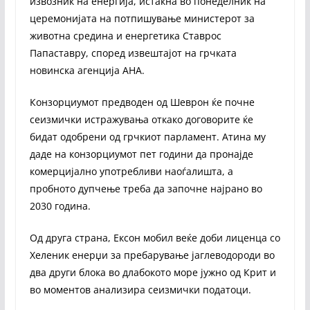
извозник на енергија, истакна во понеделник на
церемонијата на потпишување министерот за
животна средина и енергетика Ставрос
Папаставру, според извештајот на грчката
новинска агенција АНА.
Конзорциумот предводен од Шеврон ќе почне
сеизмички истражувања откако договорите ќе
бидат одобрени од грчкиот парламент. Атина му
даде на конзорциумот пет години да пронајде
комерцијално употребливи наоѓалишта, а
пробното дупчење треба да започне најрано во
2030 година.
Од друга страна, Ексон мобил веќе доби лиценца со
Хеленик енерџи за пребарување јаглеводороди во
два други блока во длабокото море јужно од Крит и
во моментов анализира сеизмички податоци.