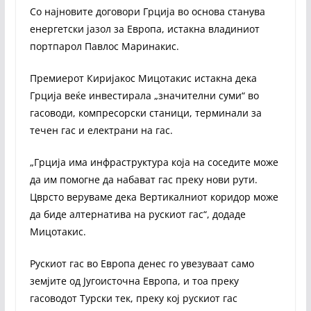
Со најновите договори Грција во основа станува
енергетски јазол за Европа, истакна владиниот
портпарол Павлос Маринакис.
Премиерот Киријакос Мицотакис истакна дека
Грција веќе инвестирала „значителни суми“ во
гасоводи, компресорски станици, терминали за
течен гас и електрани на гас.
„Грција има инфраструктура која на соседите може
да им помогне да набават гас преку нови рути.
Цврсто веруваме дека Вертикалниот коридор може
да биде алтернатива на рускиот гас“, додаде
Мицотакис.
Рускиот гас во Европа денес го увезуваат само
земјите од Југоисточна Европа, и тоа преку
гасоводот Турски тек, преку кој рускиот гас