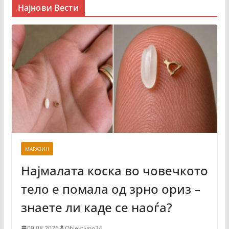
Најнови Вести
МАГАЗИН
Најмалата коска во човечкото
тело е помала од зрно ориз –
знаете ли каде се наоѓа?
09.08.2026
Objektivno24