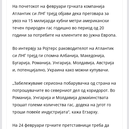
На почетокот на февруари грчката компанија
Атлантик си ЛНГ трејд објави дека преговара за
увоз на 15 милијарди кубни метри американски
течен природен гас годишно во период од 20
години за потребите на клиентите во јужна Европа.
Во интервју за Ројтерс раководителот на Атлантик
си ЛНГ трејд ги спомна Албанија, Македонија,
Бугарија, Романија, Унгарија, Молдавија, Австрија
и, потенцијално, Украина како можни купувачи.
„Забележуваме сериозна побарувачка од страна на
потрошувачите во северниот дел од коридорот. Во
Романија, Унгарија и Молдавија домаќинствата
трошат големи количества гас, додека на југот го
троши повеќе индустријата“, кажа Егзарху.
На 24 февруари грчките претставници треба да