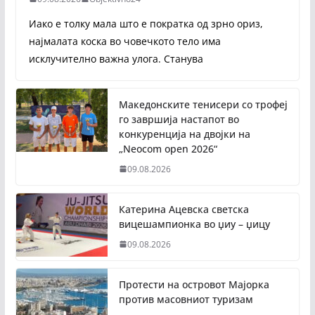
Иако е толку мала што е пократка од зрно ориз,
најмалата коска во човечкото тело има
исклучително важна улога. Станува
Македонските тенисери со трофеј
го завршија настапот во
конкуренција на двојки на
„Neocom open 2026“
09.08.2026
Катерина Ацевска светска
вицешампионка во џиу – џицу
09.08.2026
Протести на островот Мајорка
против масовниот туризам