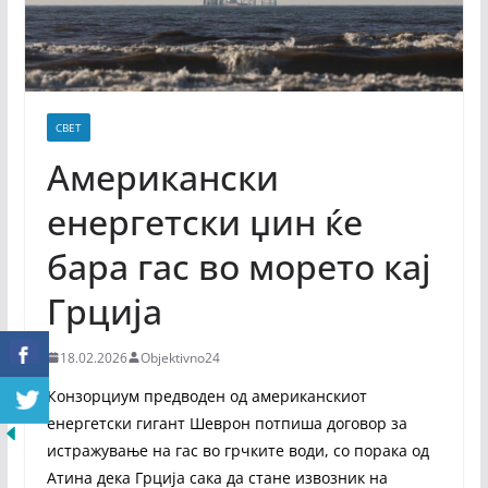
СВЕТ
Американски
енергетски џин ќе
бара гас во морето кај
Грција
18.02.2026
Objektivno24
Конзорциум предводен од американскиот
енергетски гигант Шеврон потпиша договор за
истражување на гас во грчките води, со порака од
Атина дека Грција сака да стане извозник на