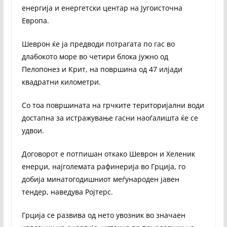
енергија и енергетски центар на Југоисточна
Европа.
Шеврон ќе ја предводи потрагата по гас во
длабокото море во четири блока јужно од
Пелопонез и Крит, на површина од 47 илјади
квадратни километри.
Со тоа површината на грчките територијални води
достапна за истражување гасни наоѓалишта ќе се
удвои.
Договорот е потпишан откако Шеврон и Хеленик
енерџи, најголемата рафинерија во Грција, го
добија минатогодишниот меѓународен јавен
тендер, наведува Ројтерс.
Грција се развива од нето увозник во значаен