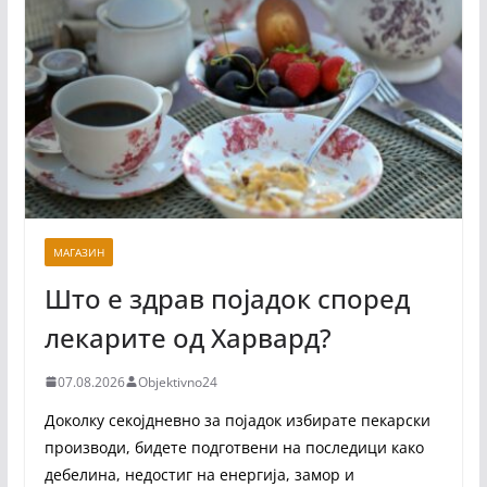
МАГАЗИН
Што е здрав појадок според
лекарите од Харвард?
07.08.2026
Objektivno24
Доколку секојдневно за појадок избирате пекарски
производи, бидете подготвени на последици како
дебелина, недостиг на енергија, замор и