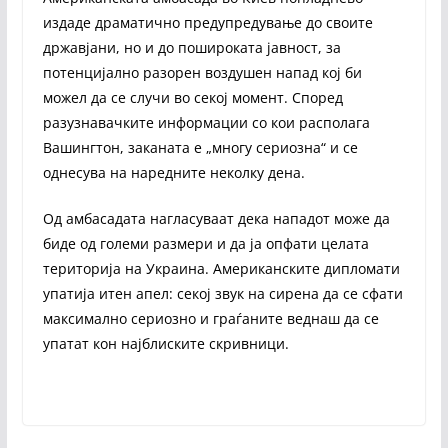
издаде драматично предупредување до своите
државјани, но и до пошироката јавност, за
потенцијално разорен воздушен напад кој би
можел да се случи во секој момент. Според
разузнавачките информации со кои располага
Вашингтон, заканата е „многу сериозна“ и се
однесува на наредните неколку дена.
Од амбасадата нагласуваат дека нападот може да
биде од големи размери и да ја опфати целата
територија на Украина. Американските дипломати
упатија итен апел: секој звук на сирена да се сфати
максимално сериозно и граѓаните веднаш да се
упатат кон најблиските скривници.