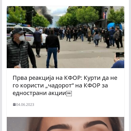
Прва реакција на КФОР: Курти да не
го користи „чадорот“ на КФОР за
еднострани акции￼
04.06.2023