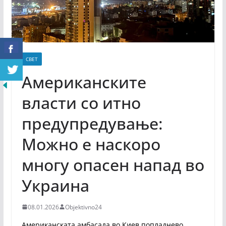
СВЕТ
Американските
власти со итно
предупредување:
Можно е наскоро
многу опасен напад во
Украина
08.01.2026
Objektivno24
Американската амбасада во Киев попладнево