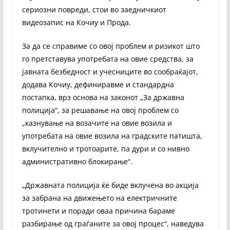
сериозни повреди, стои во заедничкиот
видеозапис на Кочиу и Прода.
За да се справиме со овој проблем и ризикот што
го претставува употребата на овие средства, за
јавната безбедност и учесниците во сообраќајот,
додава Кочиу, дефиниравме и стандардна
постапка, врз основа на законот „За државна
полиција“, за решавање на овој проблем со
„казнување на возачите на овие возила и
употребата на овие возила на градските патишта,
вклучително и тротоарите, па дури и со нивно
административно блокирање“.
„Државната полиција ќе биде вклучена во акција
за забрана на движењето на електричните
тротинети и поради оваа причина бараме
разбирање од граѓаните за овој процес“, наведува