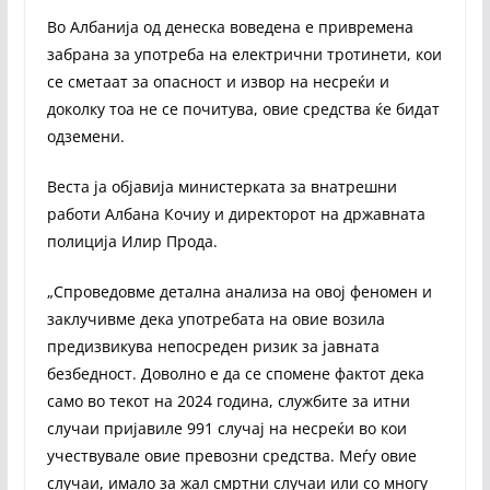
Во Албанија од денеска воведена е привремена
забрана за употреба на електрични тротинети, кои
се сметаат за опасност и извор на несреќи и
доколку тоа не се почитува, овие средства ќе бидат
одземени.
Веста ја објавија министерката за внатрешни
работи Албана Кочиу и директорот на државната
полиција Илир Прода.
„Спроведовме детална анализа на овој феномен и
заклучивме дека употребата на овие возила
предизвикува непосреден ризик за јавната
безбедност. Доволно е да се спомене фактот дека
само во текот на 2024 година, службите за итни
случаи пријавиле 991 случај на несреќи во кои
учествувале овие превозни средства. Меѓу овие
случаи, имало за жал смртни случаи или со многу