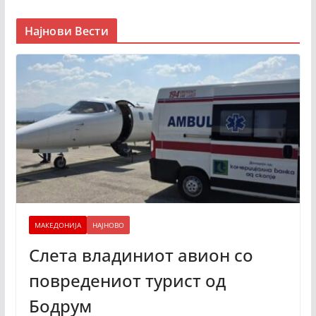
Најнови Вести
МАКЕДОНИЈА
НАЈНОВО
Слета владиниот авион со
повредениот турист од
Бодрум