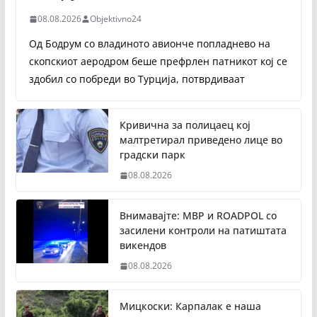
08.08.2026
Objektivno24
Од Бодрум со владиното авионче попладнево на
скопскиот аеродром беше префрлен патникот кој се
здобил со побреди во Турција, потврдиваат
Кривична за полицаец кој
малтретирал приведено лице во
градски парк
08.08.2026
Внимавајте: МВР и ROADPOL со
засилени контроли на патиштата
викендов
08.08.2026
Мицкоски: Карпалак е наша