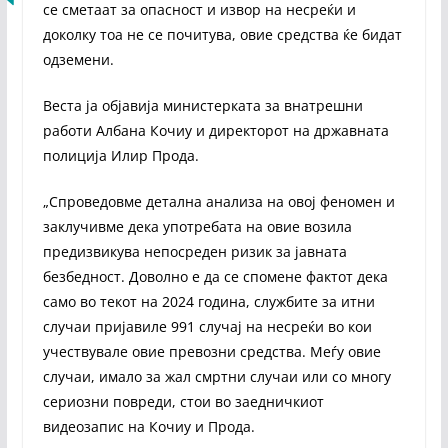
се сметаат за опасност и извор на несреќи и
доколку тоа не се почитува, овие средства ќе бидат
одземени.
Веста ја објавија министерката за внатрешни
работи Албана Кочиу и директорот на државната
полиција Илир Прода.
„Спроведовме детална анализа на овој феномен и
заклучивме дека употребата на овие возила
предизвикува непосреден ризик за јавната
безбедност. Доволно е да се спомене фактот дека
само во текот на 2024 година, службите за итни
случаи пријавиле 991 случај на несреќи во кои
учествувале овие превозни средства. Меѓу овие
случаи, имало за жал смртни случаи или со многу
сериозни повреди, стои во заедничкиот
видеозапис на Кочиу и Прода.