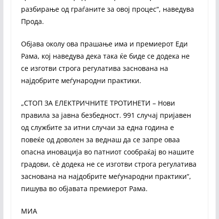
разбирање од граѓаните за овој процес“, наведува
Прода.
Објава околу ова прашање има и премиерот Еди
Рама, кој наведува дека така ќе биде се додека не
се изготви строга регулатива заснована на
најдобрите меѓународни практики.
„СТОП ЗА ЕЛЕКТРИЧНИТЕ ТРОТИНЕТИ – Нови
правила за јавна безбедност. 991 случај пријавен
од службите за итни случаи за една година е
повеќе од доволен за веднаш да се запре оваа
опасна иновација во патниот сообраќај во нашите
градови, сè додека не се изготви строга регулатива
заснована на најдобрите меѓународни практики“,
пишува во објавата премиерот Рама.
МИА