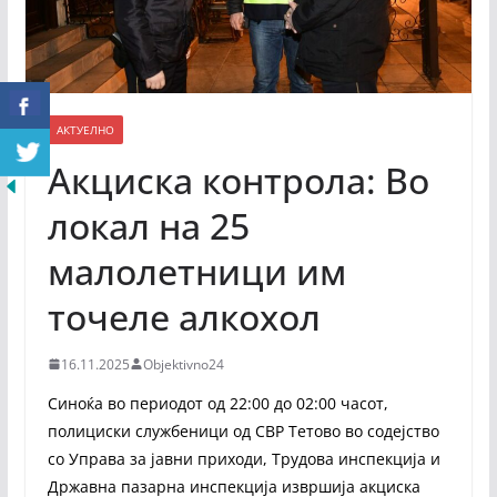
АКТУЕЛНО
Акциска контрола: Во
локал на 25
малолетници им
точеле алкохол
16.11.2025
Objektivno24
Синоќа во периодот од 22:00 до 02:00 часот,
полициски службеници од СВР Тетово во содејство
со Управа за јавни приходи, Трудова инспекција и
Државна пазарна инспекција извршија акциска