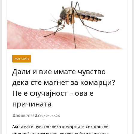
МАГАЗИН
Дали и вие имате чувство
дека сте магнет за комарци?
Не е случајност – ова е
причината
06.08.2026
Objektivno24
Ако имате чувство дека комарците секогаш ве
пронаоѓаат токму вас, додека луѓето околу вас