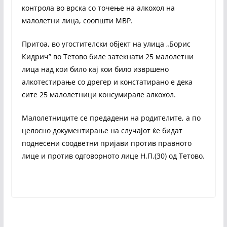
контрола во врска со точење на алкохол на
малолетни лица, соопшти МВР.
Притоа, во угостителски објект на улица „Борис
Кидрич” во Тетово биле затекнати 25 малолетни
лица над кои било кај кои било извршено
алкотестирање со дрегер и констатирано е дека
сите 25 малолетници консумирале алкохол.
Mалолетниците се предадени на родителите, а по
целосно документирање на случајот ќе бидат
поднесени соодветни пријави против правното
лице и против одговорното лице Н.П.(30) од Тетово.