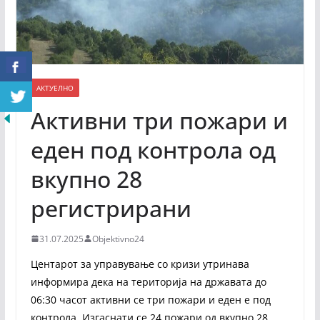
АКТУЕЛНО
Активни три пожари и
еден под контрола од
вкупно 28
регистрирани
31.07.2025
Objektivno24
Центарот за управување со кризи утринава
информира дека на територија на државата до
06:30 часот активни се три пожари и еден е под
контрола. Изгаснати се 24 пожари од вкупно 28