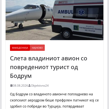
МАКЕДОНИЈА
НАЈНОВО
Слета владиниот авион со
повредениот турист од
Бодрум
08.08.2026
Objektivno24
Од Бодрум со владиното авионче попладнево на
скопскиот аеродром беше префрлен патникот кој се
здобил со побреди во Турција, потврдиваат