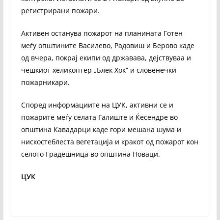
регистрирани пожари.
Активен останува пожарот на планината Готен
меѓу општините Василево, Радовиш и Берово каде
од вчера, покрај екипи од државава, дејствуваа и
чешкиот хеликоптер „Блек Хок“ и словенечки
пожарникари.
Според информациите на ЦУК, активни се и
пожарите меѓу селата Галиште и Ќесендре во
општина Кавадарци каде гори мешана шума и
нискостеблеста вегетација и кракот од пожарот кон
селото Градешница во општина Новаци.
ЦУК