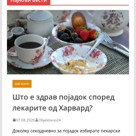
Најнови Вести
МАГАЗИН
Што е здрав појадок според
лекарите од Харвард?
07.08.2026
Objektivno24
Доколку секојдневно за појадок избирате пекарски