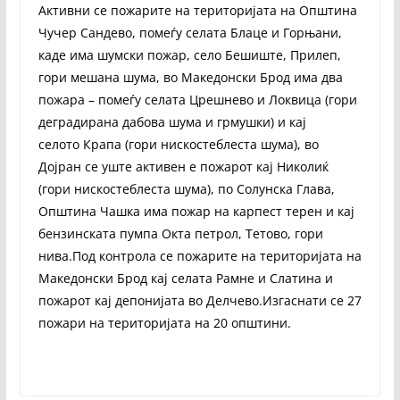
Активни се пожарите на територијата на Општина
Чучер Сандево, помеѓу селата Блаце и Горњани,
каде има шумски пожар, село Бешиште, Прилеп,
гори мешана шума, во Македонски Брод има два
пожара – помеѓу селата Црешнево и Локвица (гори
деградирана дабова шума и грмушки) и кај
селото Крапа (гори нискостеблеста шума), во
Дојран се уште активен е пожарот кај Николиќ
(гори нискостеблеста шума), по Солунска Глава,
Општина Чашка има пожар на карпест терен и кај
бензинската пумпа Окта петрол, Тетово, гори
нива.Под контрола се пожарите на територијата на
Македонски Брод кај селата Рамне и Слатина и
пожарот кај депонијата во Делчево.Изгаснати се 27
пожари на територијата на 20 општини.