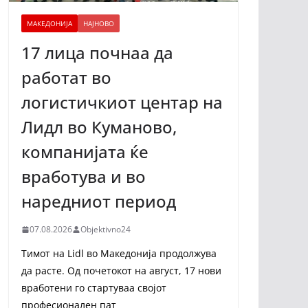
МАКЕДОНИЈА
НАЈНОВО
17 лица почнаа да
работат во
логистичкиот центар на
Лидл во Куманово,
компанијата ќе
вработува и во
наредниот период
07.08.2026
Objektivno24
Тимот на Lidl во Македонија продолжува
да расте. Од почетокот на август, 17 нови
вработени го стартуваа својот
професионален пат