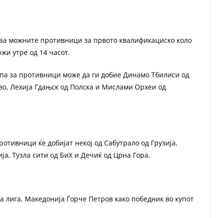
наа можните противници за првото квалификациско коло
жи утре од 14 часот.
 па за противници може да ги добие Динамо Тбилиси од
ово, Лехија Гдањск од Полска и Мислами Орхеи од
ротивници ќе добијат некој од Сабутрало од Грузија,
ја, Тузла сити од БиХ и Дечиќ од Црна Гора.
 лига, Македонија Ѓорче Петров како победник во купот