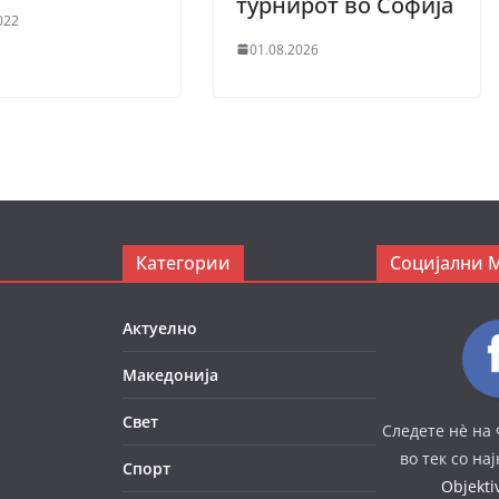
турнирот во Софија
022
01.08.2026
Категории
Социјални 
Актуелно
Македонија
Свет
Следете нè на 
во тек со на
Спорт
Objekt