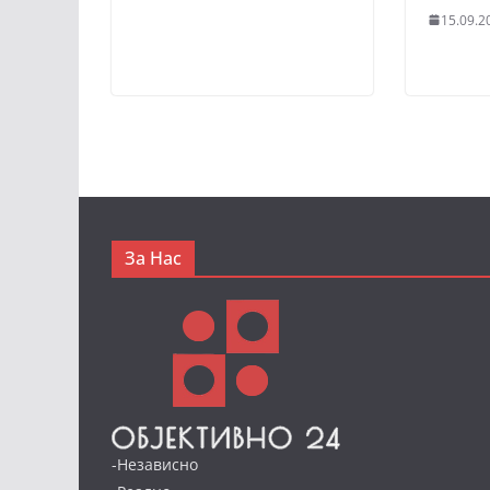
15.09.2
За Нас
-Независно