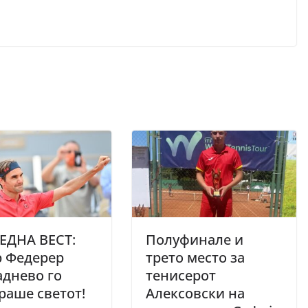
ЕДНА ВЕСТ:
Полуфинале и
р Федерер
трето место за
днево го
тенисерот
аше светот!
Алексовски на