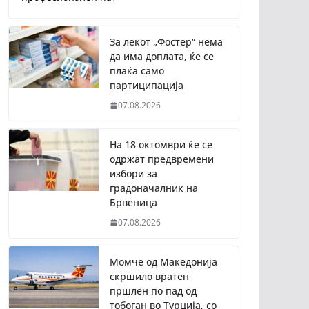
За лекот „Фостер“ нема
да има доплата, ќе се
плаќа само
партиципација
07.08.2026
На 18 октомври ќе се
одржат предвремени
избори за
градоначалник на
Брвеница
07.08.2026
Момче од Македонија
скршило вратен
пршлен по пад од
тобоган во Турција, со