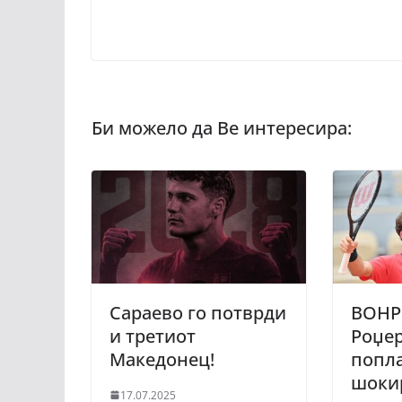
Сараево го потврди
ВОНР
и третиот
Роџе
Македонец!
попла
шокир
17.07.2025