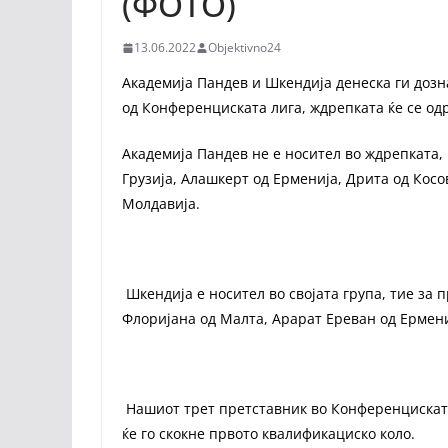
(ФОТО)
13.06.2022
Objektivno24
Академија Пандев и Шкендија денеска ги доз
од Конференциската лига, ждрепката ќе се одр
Академија Пандев не е носител во ждрепката,
Грузија, Алашкерт од Ерменија, Дрита од Кос
Молдавија.
Шкендија е носител во својата група, тие за п
Флоријана од Малта, Арарат Ереван од Ермени
Нашиот трет претставник во Конференциската
ќе го скокне првото квалификациско коло.