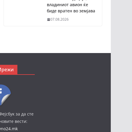
владиниот авион ќе
биде вратен во земјава
07.08.2026
Мрежи
Фејсбук за да сте
јновите вести:
ivno24.mk