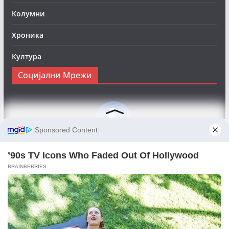
Колумни
Хроника
Култура
Социјални Мрежи
Следете нè на Фејсбук за да сте во тек со најновите
вести:
Objektivno24.mk