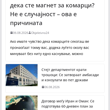
дека сте магнет за комарци?
Не е случајност – ова е
причината
06.08.2026
Objektivno24
Ако имате чувство дека комарците секогаш ве
пронаоѓаат токму вас, додека луѓето околу вас
минуваат без ниту едно каснување, можно
Стејт департментот крати
трошоци: Се затвораат амбасади
и конзулати во пет држави
06.08.2026
Договор меѓу Иран и Оман: Се
подготвува 60-дневен план за