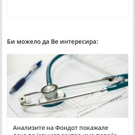
Анализите на Фондот покажале