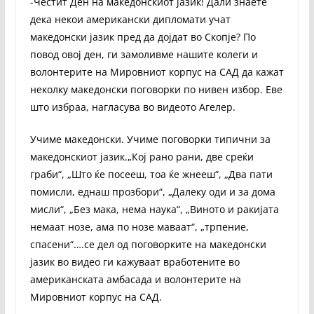
-Честит Ден на македонскиот јазик! Дали знаете
дека некои американски дипломати учат
македонски јазик пред да дојдат во Скопје? По
повод овој ден, ги замоливме нашите колеги и
волонтерите на Мировниот корпус на САД да кажат
неколку македонски поговорки по нивен избор. Еве
што избраа, нагласува во видеото Агелер.
Учиме македонски. Учиме поговорки типични за
македонскиот јазик.„Кој рано рани, две среќи
граби“, „Што ќе посееш, тоа ќе жнееш“, „Два пати
помисли, еднаш прозбори“, „Далеку оди и за дома
мисли“, „Без мака, нема наука“, „Виното и ракијата
немаат нозе, ама по нозе маваат“, „трпение,
спасени“….се дел од поговорките на македонски
јазик во видео ги кажуваат вработените во
американската амбасада и волонтерите на
Мировниот корпус на САД.