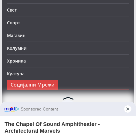
Свет
Спорт
Магазин
Колумни
Хроника
Култура
Социјални Мрежи
Следете нè на Фејсбук за да сте во тек со најновите