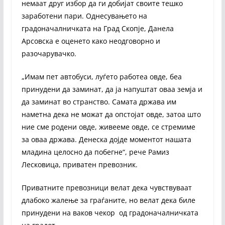
немаат друг избор да ги добијат своите тешко
заработени пари. Однесувањето на
градоначалничката на Град Скопје, Данела
Арсовска е оценето како неодговорно и
разочарувачко.
„Имам пет автобуси, луѓето работеа овде, беа
принудени да заминат, да ја напуштат оваа земја и
да заминат во странство. Самата држава им
наметна дека не можат да опстојат овде, затоа што
ние сме родени овде, живееме овде, се стремиме
за оваа држава. Денеска дојде моментот нашата
младина целосно да побегне“, рече Рамиз
Лесковица, приватен превозник.
Приватните превозници велат дека чувствуваат
длабоко жалење за граѓаните, но велат дека биле
принудени на ваков чекор од градоначалничката