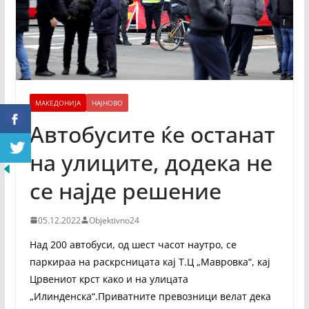
МАКЕДОНИЈА
НАЈНОВО
Автобусите ќе останат
на улиците, додека не
се најде решение
05.12.2022
Objektivno24
Над 200 автобуси, од шест часот наутро, се
паркираа на раскрсницата кај Т.Ц „Мавровка“, кај
Црвениот крст како и на улицата
„Илинденска“.Приватните превозници велат дека