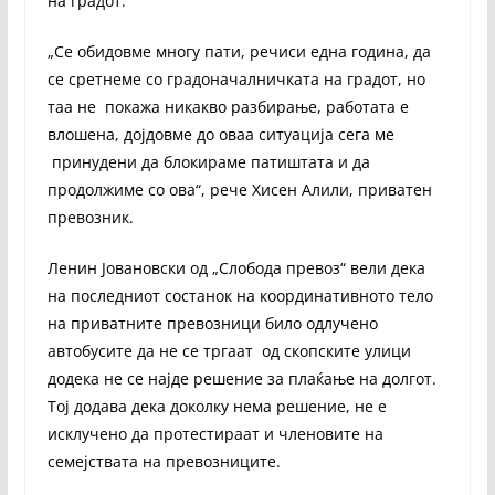
на градот.
„Се обидовме многу пати, речиси една година, да
се сретнеме со градоначалничката на градот, но
таа не покажа никакво разбирање, работата е
влошена, дојдовме до оваа ситуација сега ме
принудени да блокираме патиштата и да
продолжиме со ова“, рече Хисен Алили, приватен
превозник.
Ленин Јовановски од „Слобода превоз“ вели дека
на последниот состанок на координативното тело
на приватните превозници било одлучено
автобусите да не се тргаат од скопските улици
додека не се најде решение за плаќање на долгот.
Тој додава дека доколку нема решение, не е
исклучено да протестираат и членовите на
семејствата на превозниците.