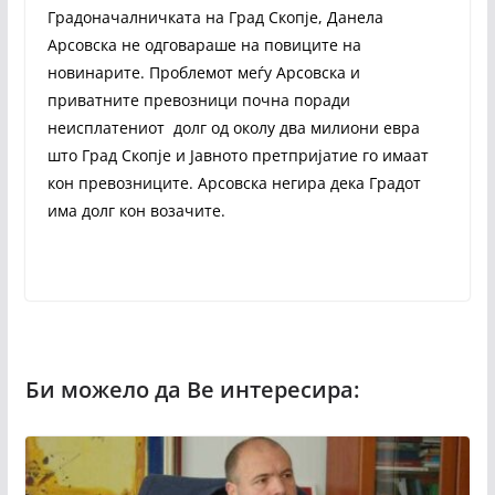
Градоначалничката на Град Скопје, Данела
Арсовска не одговараше на повиците на
новинарите. Проблемот меѓу Арсовска и
приватните превозници почна поради
неисплатениот долг од околу два милиони евра
што Град Скопје и Јавното претпријатие го имаат
кон превозниците. Арсовска негира дека Градот
има долг кон возачите.