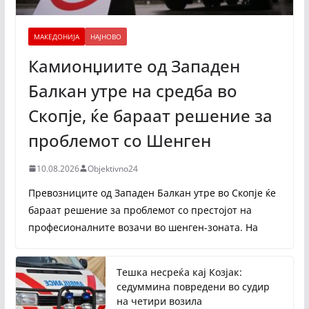
МАКЕДОНИЈА
НАЈНОВО
Камионџиите од Западен
Балкан утре на средба во
Скопје, ќе бараат решение за
проблемот со Шенген
10.08.2026
Objektivno24
Превозниците од Западен Балкан утре во Скопје ќе
бараат решение за проблемот со престојот на
професионалните возачи во шенген-зоната. На
Тешка несреќа кај Козјак:
седуммина повредени во судир
на четири возила