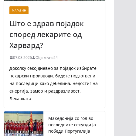
МАГАЗИН
Што е здрав појадок
според лекарите од
Харвард?
07.08.2026
Objektivno24
Доколку секојдневно за појадок избирате
пекарски производи, бидете подготвени
на последици како дебелина, недостиг на
енергија, замор и раздразливост.
Лекарката
Македонија со гол во
последните секунди ја
победи Португалија