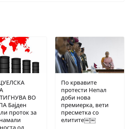
ЦУЕЛСКА
По крвавите
А
протести Непал
ТИГНУВА ВО
доби нова
ПА Бајден
премиерка, вети
ли проток за
пресметка со
 намали
елитите￼￼
носта од