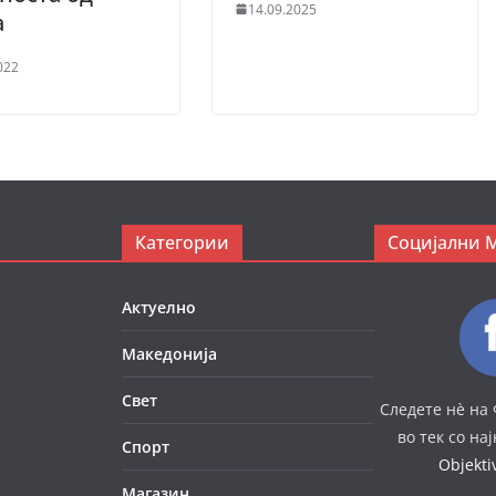
14.09.2025
а
022
Категории
Социјални 
Актуелно
Македонија
Свет
Следете нè на 
во тек со на
Спорт
Objekt
Магазин