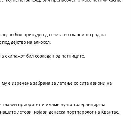
ас, но бил принуден да слета во главниот град на
под дејство на алкохол.
на екипажот бил совладан од патниците.
 му е изречена забрана за летање со сите авиони на
е главен приоритет и имаме нулта толеранција за
нашите летови, изјави денеска портпаролот на Квантас.