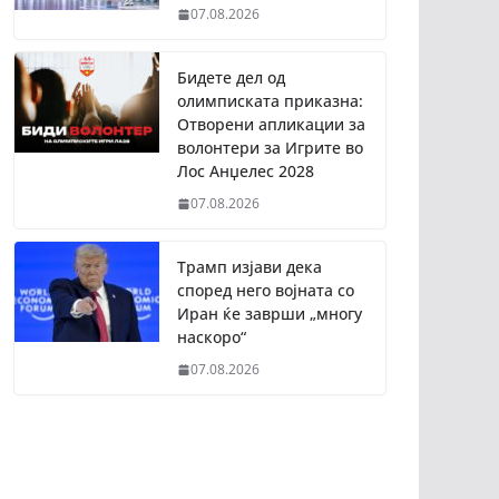
07.08.2026
Бидете дел од
олимписката приказна:
Отворени апликации за
волонтери за Игрите во
Лос Анџелес 2028
07.08.2026
Трамп изјави дека
според него војната со
Иран ќе заврши „многу
наскоро“
07.08.2026