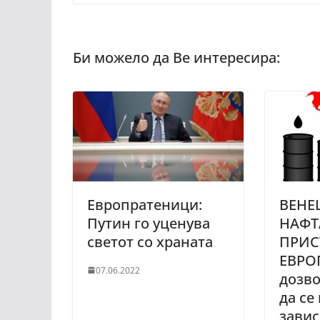
Европратеници:
ВЕНЕ
Путин го уценува
НАФТ
светот со храната
ПРИС
ЕВРО
07.06.2022
дозво
да се
завис