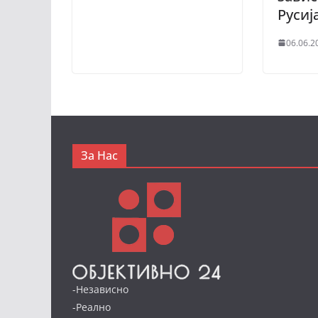
Русиј
06.06.2
За Нас
-Независно
-Реално