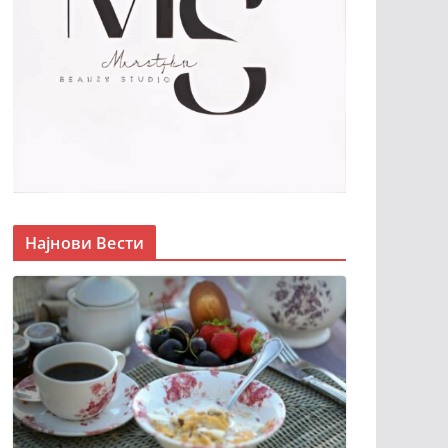
Најнови Вести