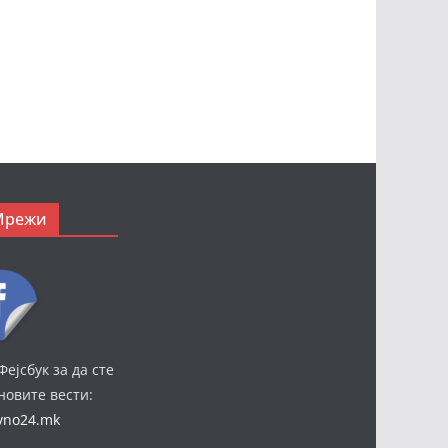
Мрежи
Фејсбук за да сте
јновите вести:
ivno24.mk