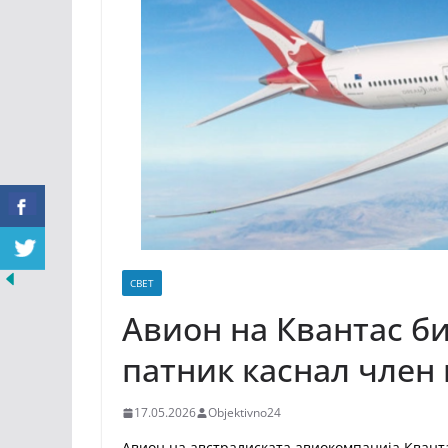
СВЕТ
Авион на Квантас б
патник каснал член
17.05.2026
Objektivno24
Авион на австралиската авиокомпанија Квантас