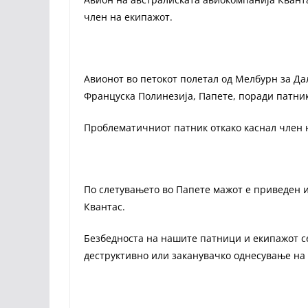
член на екипажот.
Авионот во петокот полетал од Мелбурн за Дал
Француска Полинезија, Папете, поради патник 
Проблематичниот патник откако каснал член 
По слетувањето во Папете мажот е приведен и
Квантас.
Безбедноста на нашите патници и екипажот с
деструктивно или заканувачко однесување на 