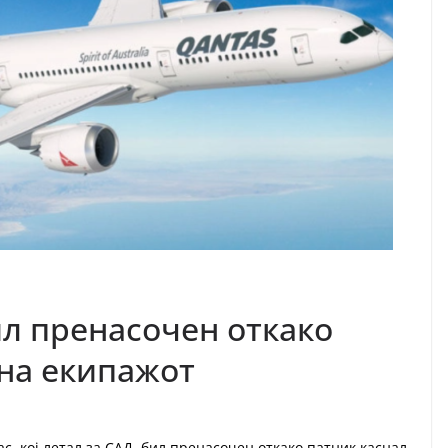
ил пренасочен откако
 на екипажот
, кој летал за САД, бил пренасочен откако патник каснал