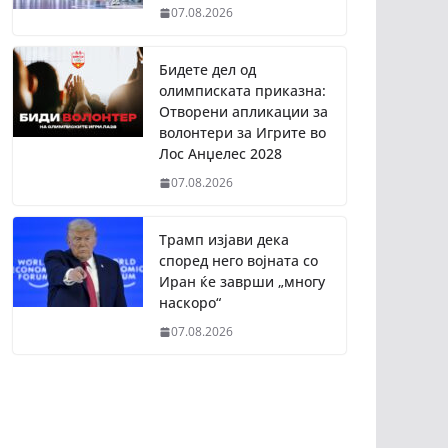
07.08.2026
Бидете дел од
олимписката приказна:
Отворени апликации за
волонтери за Игрите во
Лос Анџелес 2028
07.08.2026
Трамп изјави дека
според него војната со
Иран ќе заврши „многу
наскоро“
07.08.2026