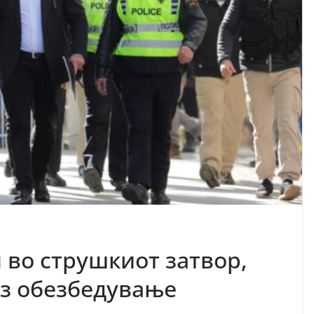
 во струшкиот затвор,
ез обезбедување