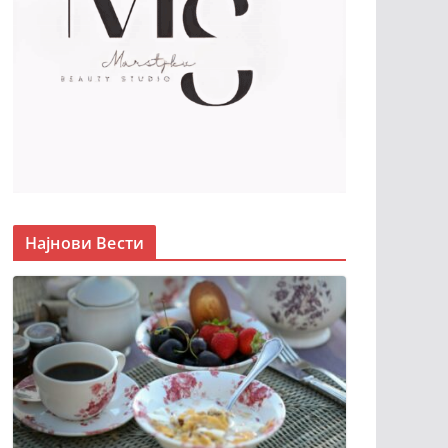
Најнови Вести