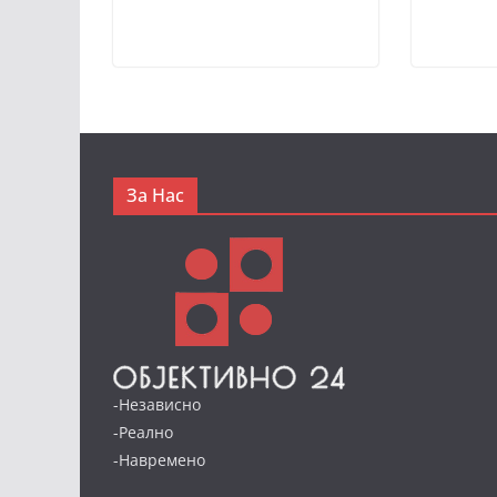
За Нас
-Независно
-Реално
-Навремено