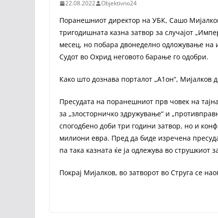
22.08.2022
Objektivno24
Поранешниот директор на УБК, Сашо Мијалков
тригодишната казна затвор за случајот „Импер
месец, но побара двонеделно одложување на 
Судот во Охрид неговото барање го одобри.
Како што дознава порталот „А1он“, Мијалков д
Пресудата на поранешниот прв човек на тајна
за „злосторничко здружување“ и „противправн
спогодбено доби три години затвор, но и конф
милиони евра. Пред да биде изречена пресуда
па така казната ќе ја одлежува во струшкиот з
Покрај Мијалков, во затворот во Струга се на