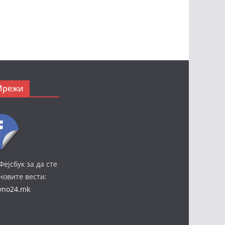
Мрежи
Фејсбук за да сте
јновите вести:
ivno24.mk