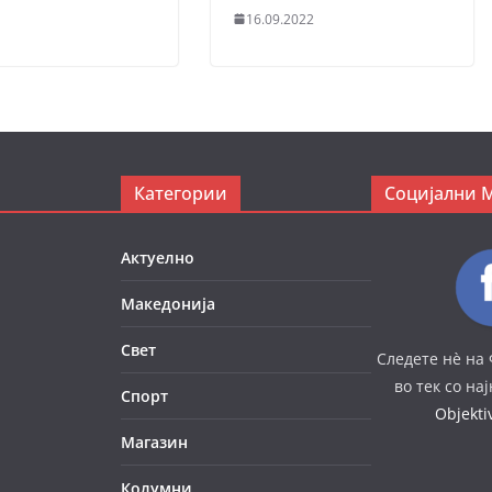
16.09.2022
Категории
Социјални 
Актуелно
Македонија
Свет
Следете нè на 
во тек со на
Спорт
Objekt
Магазин
Колумни