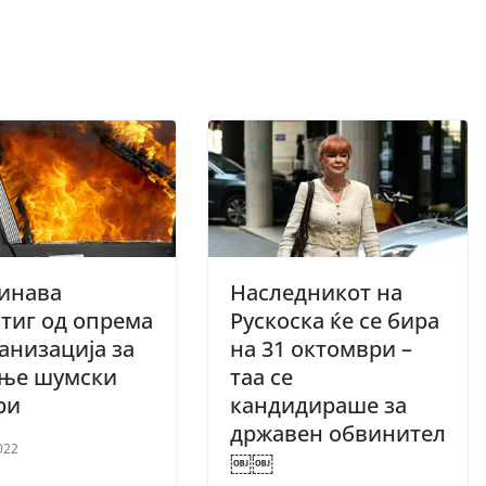
инава
Наследникот на
тиг од опрема
Рускоска ќе се бира
анизација за
на 31 октомври –
ење шумски
таа се
ри
кандидираше за
државен обвинител
022
￼￼