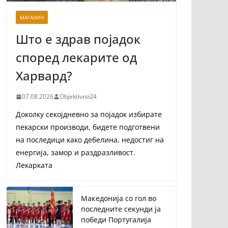
МАГАЗИН
Што е здрав појадок
според лекарите од
Харвард?
07.08.2026
Objektivno24
Доколку секојдневно за појадок избирате
пекарски производи, бидете подготвени
на последици како дебелина, недостиг на
енергија, замор и раздразливост.
Лекарката
Македонија со гол во
последните секунди ја
победи Португалија