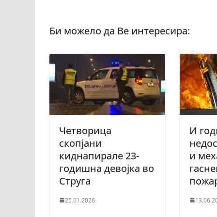
Четворица
И год
скопјани
недос
киднапирале 23-
и мех
годишна девојка во
гасн
Струга
пожа
25.01.2026
13.06.2