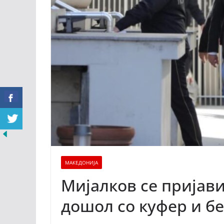
МАКЕДОНИЈА
Mијалков се пријави
дошол со куфер и б