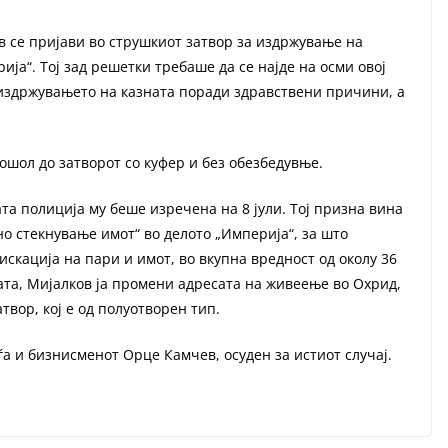
 се пријави во струшкиот затвор за издржување на
ија“. Тој зад решетки требаше да се најде на осми овој
издржувањето на казната поради здравствени причини, а
ошол до затворот со куфер и без обезбедувње.
та полиција му беше изречена на 8 јули. Тој призна вина
о стекнување имот“ во делото „Империја“, за што
искација на пари и имот, во вкупна вредност од околу 36
та, Мијалков ја промени адресата на живеење во Охрид,
атвор, кој е од полуотворен тип.
оѓа и бизнисменот Орце Камчев, осуден за истиот случај.