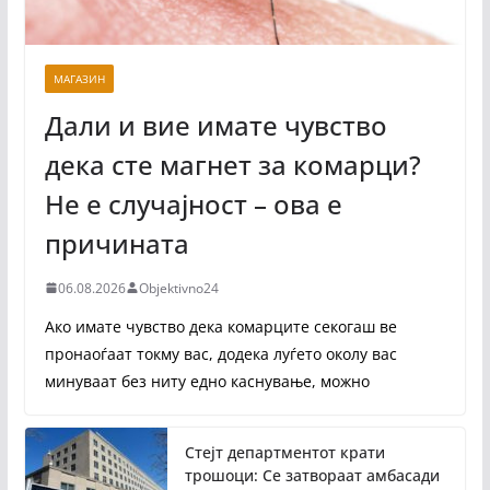
МАГАЗИН
Дали и вие имате чувство
дека сте магнет за комарци?
Не е случајност – ова е
причината
06.08.2026
Objektivno24
Ако имате чувство дека комарците секогаш ве
пронаоѓаат токму вас, додека луѓето околу вас
минуваат без ниту едно каснување, можно
Стејт департментот крати
трошоци: Се затвораат амбасади