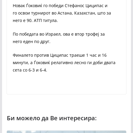
Новак Ѓоковиќ го победи Стефанос Циципас и
го освои турнирот во Астана, Казахстан, што за
него е 90. АТП титула.
По победата во Израел, ова е втор трофеј за
него еден по друг.
Финалето против Циципас траеше 1 час и 16
минути, а Ѓоковиќ релативно лесно ги доби двата
сета со 6-3 и 6-4.