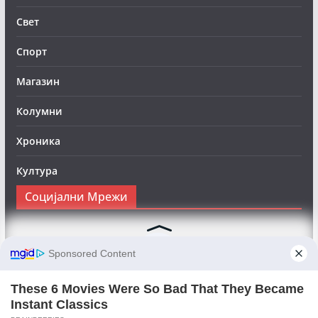
Свет
Спорт
Магазин
Колумни
Хроника
Култура
Социјални Мрежи
Следете нè на Фејсбук за да сте во тек со најновите