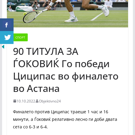
СПОРТ
90 ТИТУЛА ЗА
ЃОКОВИЌ Го победи
Циципас во финалето
во Астана
10.10.2022
Objektivno24
Финалето против Циципас траеше 1 час и 16
минути, а Ѓоковиќ релативно лесно ги доби двата
сета со 6-3 и 6-4.