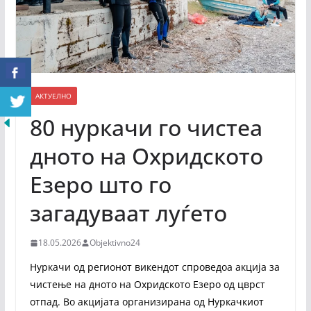
АКТУЕЛНО
80 нуркачи го чистеа
дното на Охридското
Езеро што го
загадуваат луѓето
18.05.2026
Objektivno24
Нуркачи од регионот викендот спроведоа акција за
чистење на дното на Охридското Езеро од цврст
отпад. Во акцијата организирана од Нуркачкиот