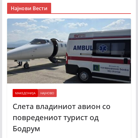
Најнови Вести
МАКЕДОНИЈА
НАЈНОВО
Слета владиниот авион со
повредениот турист од
Бодрум