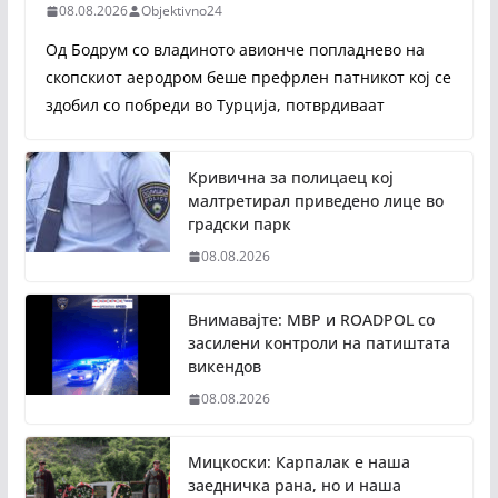
08.08.2026
Objektivno24
Од Бодрум со владиното авионче попладнево на
скопскиот аеродром беше префрлен патникот кој се
здобил со побреди во Турција, потврдиваат
Кривична за полицаец кој
малтретирал приведено лице во
градски парк
08.08.2026
Внимавајте: МВР и ROADPOL со
засилени контроли на патиштата
викендов
08.08.2026
Мицкоски: Карпалак е наша
заедничка рана, но и наша