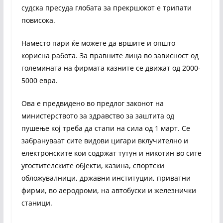
судска пресуда глобата за прекршокот е трипати
повисока.
Наместо пари ќе можете да вршите и општо
корисна работа. За правните лица во зависност од
големината на фирмата казните се движат од 2000-
5000 евра.
Ова е предвидено во предлог законот на
министерството за здравство за заштита од
пушење кој треба да стапи на сила од 1 март. Се
забрануваат сите видови цигари вклучително и
електронските кои содржат тутун и никотин во сите
угостителските објекти, казина, спортски
обложувалници, државни институции, приватни
фирми, во аеродроми, на автобуски и железнички
станици.