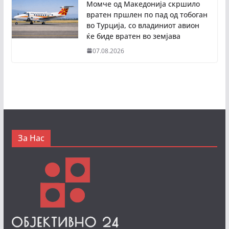
Момче од Македонија скршило
вратен пршлен по пад од тобоган
во Турција, со владиниот авион
ќе биде вратен во земјава
07.08.2026
За Нас