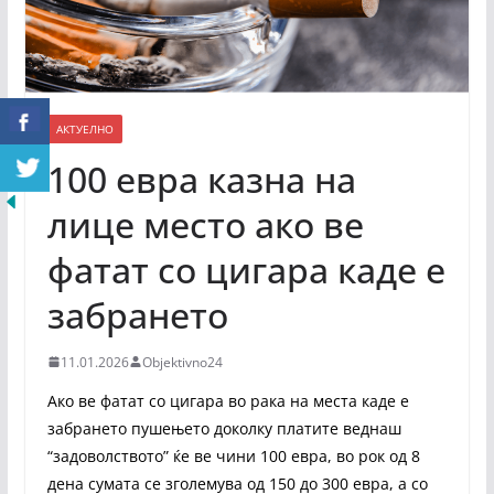
АКТУЕЛНО
100 евра казна на
лице место ако ве
фатат со цигара каде е
забрането
11.01.2026
Objektivno24
Ако ве фатат со цигара во рака на места каде е
забрането пушењето доколку платите веднаш
“задоволството” ќе ве чини 100 евра, во рок од 8
дена сумата се зголемува од 150 до 300 евра, а со