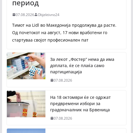
период
07.08.2026
Objektivno24
Тимот на Lidl во Македонија продолжува да расте.
Од почетокот на август, 17 нови вработени го
стартуваа својот професионален пат
За лекот „Фостер“ нема да има
доплата, ќе се плаќа само
партиципација
07.08.2026
На 18 октомври ќе се одржат
предвремени избори за
градоначалник на Брвеница
07.08.2026