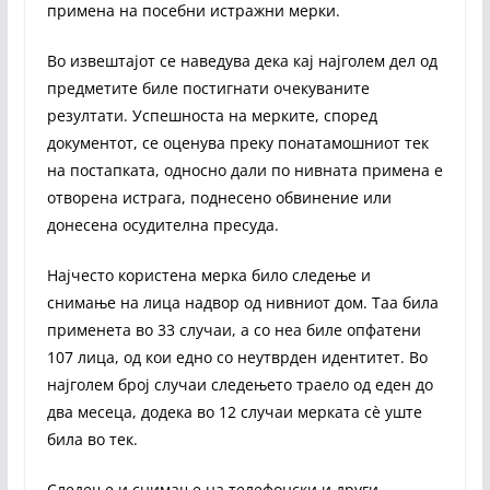
примена на посебни истражни мерки.
Во извештајот се наведува дека кај најголем дел од
предметите биле постигнати очекуваните
резултати. Успешноста на мерките, според
документот, се оценува преку понатамошниот тек
на постапката, односно дали по нивната примена е
отворена истрага, поднесено обвинение или
донесена осудителна пресуда.
Најчесто користена мерка било следење и
снимање на лица надвор од нивниот дом. Таа била
применета во 33 случаи, а со неа биле опфатени
107 лица, од кои едно со неутврден идентитет. Во
најголем број случаи следењето траело од еден до
два месеца, додека во 12 случаи мерката сè уште
била во тек.
Следење и снимање на телефонски и други