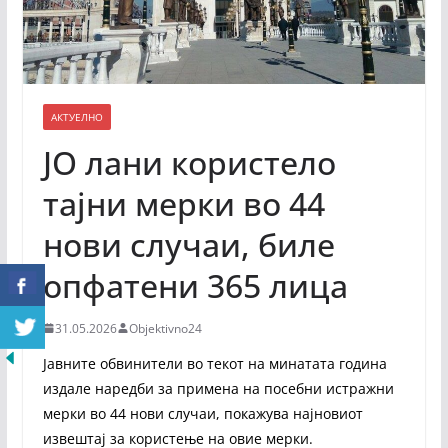
АКТУЕЛНО
ЈО лани користело
тајни мерки во 44
нови случаи, биле
опфатени 365 лица
31.05.2026
Objektivno24
Јавните обвинители во текот на минатата година
издале наредби за примена на посебни истражни
мерки во 44 нови случаи, покажува најновиот
извештај за користење на овие мерки.