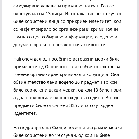
симулирано давање и примање поткуп. Таа се
однесувала на 13 лица. Исто така, во шест случаи
биле користени лица со прикриен идентитет, кои
се инфилтрирале во организирани криминални
групи со цел собирање информации, следење и
документирање на незаконски активности.
Најголем дел од посебните истражни мерки биле
применети од Основното јавно обвинителство за
гонење организиран криминал и корупција. Ова
обвинителство лани водело 20 предмети во кои
биле користени вакви мерки, од кои 18 биле нови,
а два продолжиле од претходната година. Во тие
предмети биле опфатени 335 лица со утврден
идентитет.
На подрачјето на Скопје посебни истражни мерки
биле користени во 19 случаи, од кои 16 биле