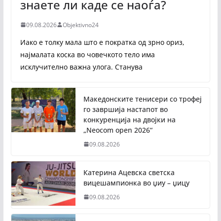
знаете ли каде се наоѓа?
09.08.2026
Objektivno24
Иако е толку мала што е пократка од зрно ориз,
најмалата коска во човечкото тело има
исклучително важна улога. Станува
Македонските тенисери со трофеј
го завршија настапот во
конкуренција на двојки на
„Neocom open 2026“
09.08.2026
Катерина Ацевска светска
вицешампионка во џиу – џицу
09.08.2026