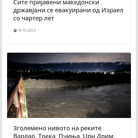
Сите пријавени македонски
државјани се евакуирани од Израел
со чартер лет
14.10.2023
Зголемено нивото на реките
Вардар, Трека, Пчиња, Црн Дрим,