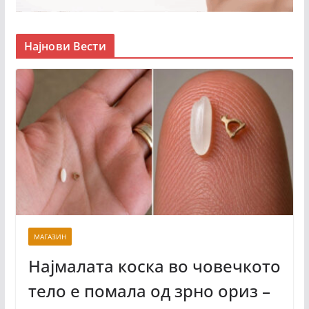
Најнови Вести
МАГАЗИН
Најмалата коска во човечкото
тело е помала од зрно ориз –