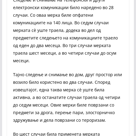
електронски комуникации било наредено во 28
случаи. Со оваа мерка биле опфатени
комуникациите на 140 лица. Во седум случаи
мерката сè уште траела, додека во дел од
предметите следењето на комуникациите траело
од еден до два месеца. Во три случаи мерката
траела шест месеци, а во четири случаи до осум
месеци.
Тајно следење и снимање во дом, друг простор или
возило било користено во два случаи. Според
извештајот, една таква мерка сè уште била
активна, а во останатите случаи траела од четири
до седум месеци. Овие мерки биле поврзани со
предмети за дрога, перење пари, злосторничко
здружување и дела поврзани со тероризам.
Во шест случаи била применета мерката