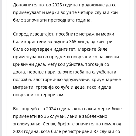
Дополнително, во 2025 година продолжиле да се
применуваат и мерки во уште четири случаи кои
биле започнати претходната година.
Според извештајот, посебните истражни мерки
биле користени за вкупно 365 лица, од кои три
биле со неутврден идентитет. Мерките биле
применувани во предмети поврзани со различни
кривични дела, меѓу кои убиства, трговија со
дрога, перење пари, злоупотреба на службената
положба, злосторничко здружување, криумчарење
мигранти, трговија со луѓе и деца, како и дела
поврзани со тероризам.
Во споредба со 2024 година, кога вакви мерки биле
применети во 35 случаи, лани е забележано
зголемување. Сепак, бројот е значително помал од
2023 година, кога биле регистрирани 87 случаи со