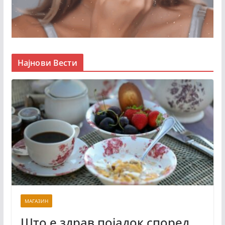
Најнови Вести
МАГАЗИН
Што е здрав појадок според