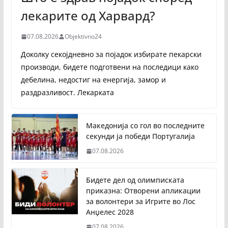
лекарите од Харвард?
07.08.2026
Objektivno24
Доколку секојдневно за појадок избирате пекарски
производи, бидете подготвени на последици како
дебелина, недостиг на енергија, замор и
раздразливост. Лекарката
Македонија со гол во последните
секунди ја победи Португалија
07.08.2026
Бидете дел од олимписката
приказна: Отворени апликации
за волонтери за Игрите во Лос
Анџелес 2028
07.08.2026