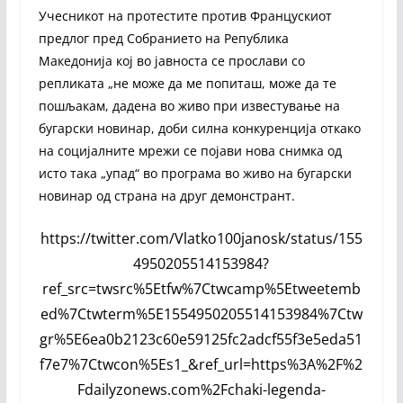
Учесникот на протестите против Францускиот
предлог пред Собранието на Република
Македонија кој во јавноста се прослави со
репликата „не може да ме попиташ, може да те
пошљакам, дадена во живо при известување на
бугарски новинар, доби силна конкуренција откако
на социјалните мрежи се појави нова снимка од
исто така „упад“ во програма во живо на бугарски
новинар од страна на друг демонстрант.
https://twitter.com/Vlatko100janosk/status/155
4950205514153984?
ref_src=twsrc%5Etfw%7Ctwcamp%5Etweetemb
ed%7Ctwterm%5E1554950205514153984%7Ctw
gr%5E6ea0b2123c60e59125fc2adcf55f3e5eda51
f7e7%7Ctwcon%5Es1_&ref_url=https%3A%2F%2
Fdailyzonews.com%2Fchaki-legenda-