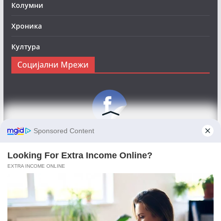
Колумни
Хроника
Култура
Социјални Мрежи
Следете нè на Фејсбук за да сте во тек со најновите
вести:
Objektivno24.mk