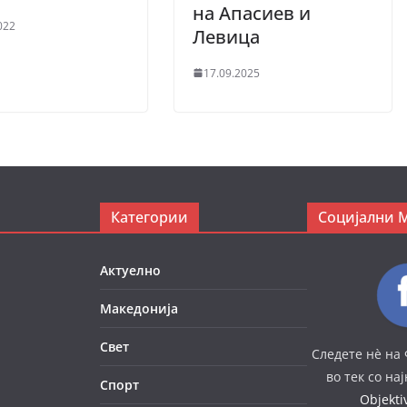
на Апасиев и
022
Левица
17.09.2025
Категории
Социјални 
Актуелно
Македонија
Свет
Следете нè на 
во тек со на
Спорт
Objekt