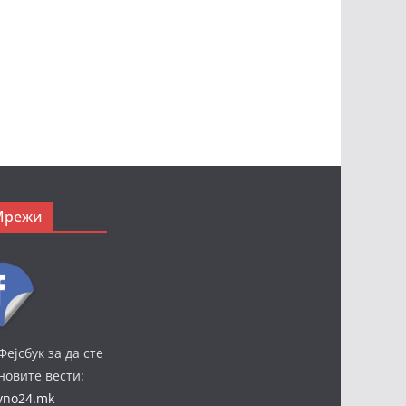
Мрежи
Фејсбук за да сте
јновите вести:
ivno24.mk