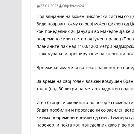
23.01.2026
Objektivno24
Под влијание на моќен циклонски систем со ц
биде поврзан токму со овој моќен циклон од Џ
кон понеделник 26 Јануари во Македонија ќе
повремено силен ветер од јужен правец (Повре
планините пак над 1100/1200 метри надморска
зголемување и проширување на снежната покри
Врнежи ќе имаме и во текот на денот во поне
За време на овој голем влажен воздушен бран
талог (над 30 литри на метар квадратен воден 
И во Скопје и околината во погоре споменати
бидат пообилни и проследени со засилен вете
ќе има повремени врнежи од снег. Температур
навечер и ноќта кон понеделник како и во по