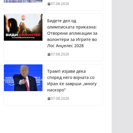
07.08.2026
Бидете дел од
олимписката приказна:
Отворени апликации за
волонтери за Игрите во
Лос Анџелес 2028
07.08.2026
Трамп изјави дека
според него војната со
Иран ќе заврши „многу
наскоро“
07.08.2026