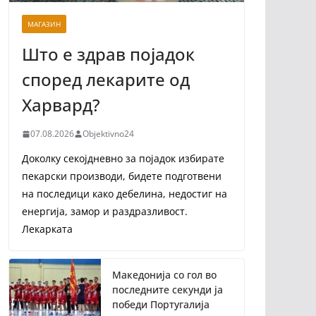
МАГАЗИН
Што е здрав појадок
според лекарите од
Харвард?
07.08.2026
Objektivno24
Доколку секојдневно за појадок избирате
пекарски производи, бидете подготвени
на последици како дебелина, недостиг на
енергија, замор и раздразливост.
Лекарката
Македонија со гол во
последните секунди ја
победи Португалија