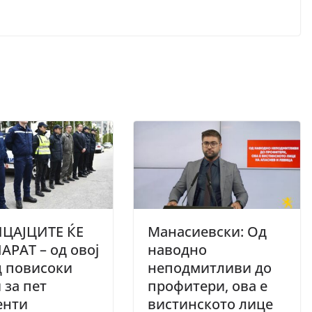
ЦАЈЦИТЕ ЌЕ
Манасиевски: Од
АРАТ – од овој
наводно
ц повисоки
неподмитливи до
 за пет
профитери, ова е
енти
вистинското лице