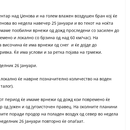
ентар над Џенова и на голем влажен воздушен бран кој ќе
енова во недела навечер 25 Јануари и во текот на ноќта
 имаме пообилни врнежи од дожд проследени со засилен до
мено и локално со брзина од над 60 км/час). На
 височина ќе има врнежи од снег и ќе дојде до
вка. Ќе има услови и за ретка појава на грмежи.
делник 26 Јануари.
 локално ќе наврне позначително количество на воден
талог).
от период ќе имаме врнежи од дожд кои повремено ќе
р од јужен и од југоисточен правец. На околните планини
ите поради продор на поладен воздух од север во недела
неделник 26 Јануари повторно ќе опаѓаат.