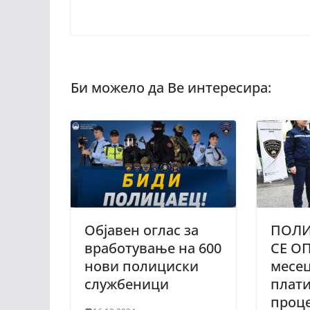
Објавен оглас за
ПОЛИ
вработување на 600
СЕ ОП
нови полициски
месе
службеници
плати
проц