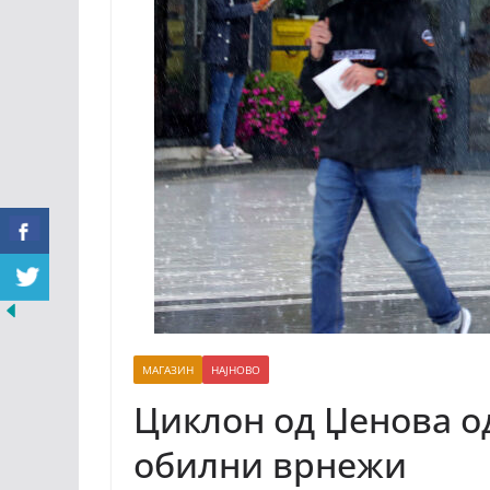
МАГАЗИН
НАЈНОВО
Циклон од Џенова о
обилни врнежи