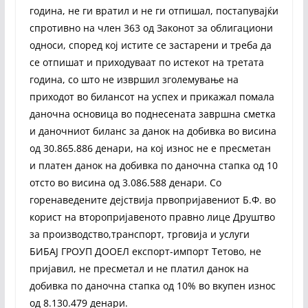
година, не ги вратил и не ги отпишал, постапувајќи
спротивно на член 363 од Законот за облигациони
односи, според кој истите се застарени и треба да
се отпишат и приходуваат по истекот на третата
година, со што не извршил зголемување на
приходот во билансот на успех и прикажал помала
даночна основица во поднесената завршна сметка
и даночниот биланс за данок на добивка во висина
од 30.865.886 денари, на кој износ не е пресметан
и платен данок на добивка по даночна стапка од 10
отсто во висина од 3.086.588 денари. Со
горенаведените дејствија првопријавениот Б.Ф. во
корист на второпријавеното правно лице Друштво
за производство,транспорт, трговија и услуги
БИБАЈ ГРОУП ДООЕЛ експорт-импорт Тетово, не
пријавил, не пресметал и не платил данок на
добивка по даночна стапка од 10% во вкупен износ
од 8.130.479 денари.