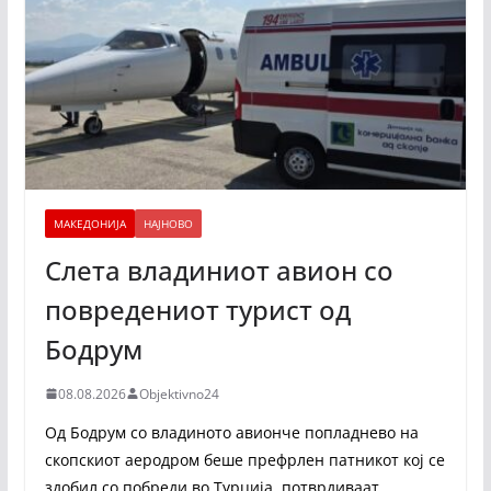
МАКЕДОНИЈА
НАЈНОВО
Слета владиниот авион со
повредениот турист од
Бодрум
08.08.2026
Objektivno24
Од Бодрум со владиното авионче попладнево на
скопскиот аеродром беше префрлен патникот кој се
здобил со побреди во Турција, потврдиваат