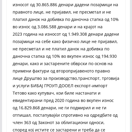
износот од 30.865.886 денари дадени позајмици на
правното лице, не пријавил, не пресметал и не
платил данок на добивка по даночна стапка од 10%
во износ од 3.086.588 денари и на крајот на
2023 година на износот од 1.949.308 денари дадени
позајмици на себе како физичко лице не пријавил,
не пресметал и не платил данок на добивка по
даночна стапка од 10% во вкупен износ од 194.930
денари, како и застарените обврски по основ на
примени фактури од второпријавеното правно
лице Друштво за производство,транспорт, трговија
и услуги БИБАЈ ГРОУП ДООЕЛ експорт-импорт
Тетово како купувач, кои биле настанати и
евидентирани пред 2020 година во вкупен износ
од 16.829.868 денари, не ги подмирил и не ги
отпишал, постапувајќи спротивно на одредбите од
член 363 од Законот за облигациони односи,
според кој истите се застарени и треба да се