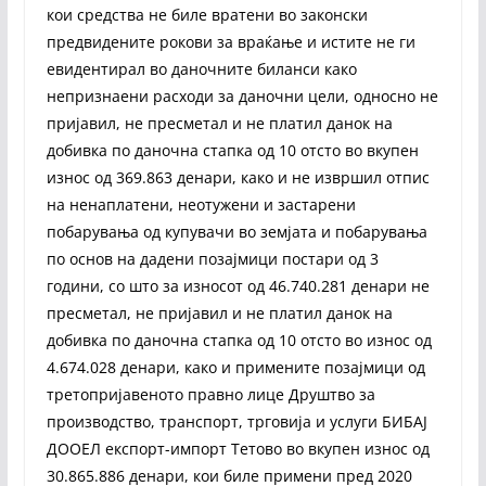
кои средства не биле вратени во законски
предвидените рокови за враќање и истите не ги
евидентирал во даночните биланси како
непризнаени расходи за даночни цели, односно не
пријавил, не пресметал и не платил данок на
добивка по даночна стапка од 10 отсто во вкупен
износ од 369.863 денари, како и не извршил отпис
на ненаплатени, неотужени и застарени
побарувања од купувачи во земјата и побарувања
по основ на дадени позајмици постари од 3
години, со што за износот од 46.740.281 денари не
пресметал, не пријавил и не платил данок на
добивка по даночна стапка од 10 отсто во износ од
4.674.028 денари, како и примените позајмици од
третопријавеното правно лице Друштво за
производство, транспорт, трговија и услуги БИБАЈ
ДООЕЛ експорт-импорт Тетово во вкупен износ од
30.865.886 денари, кои биле примени пред 2020