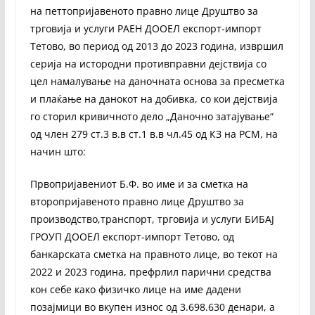
на петтопријавеното правно лице Друштво за
трговија и услуги РАЕН ДООЕЛ експорт-импорт
Тетово, во период од 2013 до 2023 година, извршил
серија на истородни противправни дејствија со
цел намалување на даночната основа за пресметка
и плаќање на данокот на добивка, со кои дејствија
го сторил кривичното дело „Даночно затајување“
од член 279 ст.3 в.в ст.1 в.в чл.45 од КЗ на РСМ, на
начин што:
Првопријавениот Б.Ф. во име и за сметка на
второпријавеното правно лице Друштво за
производство,транспорт, трговија и услуги БИБАЈ
ГРОУП ДООЕЛ експорт-импорт Тетово, од
банкарската сметка на правното лице, во текот на
2022 и 2023 година, префрлил парични средства
кон себе како физичко лице на име дадени
позајмици во вкупен износ од 3.698.630 денари, а