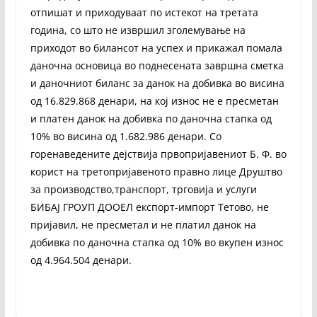
отпишат и приходуваат по истекот на третата
година, со што не извршил зголемување на
приходот во билансот на успех и прикажал помала
даночна основица во поднесената завршна сметка
и даночниот биланс за данок на добивка во висина
од 16.829.868 денари, на кој износ не е пресметан
и платен данок на добивка по даночна стапка од
10% во висина од 1.682.986 денари. Со
горенаведените дејствија првопријавениот Б. Ф. во
корист на третопријавеното правно лице Друштво
за производство,транспорт, трговија и услуги
БИБАЈ ГРОУП ДООЕЛ експорт-импорт Тетово, не
пријавил, не пресметал и не платил данок на
добивка по даночна стапка од 10% во вкупен износ
од 4.964.504 денари.