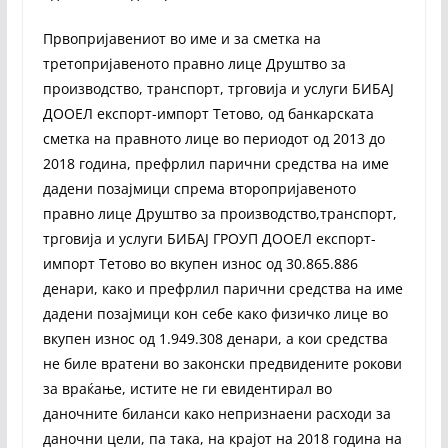
Првопријавениот во име и за сметка на
третопријавеното правно лице Друштво за
производство, транспорт, трговија и услуги БИБАЈ
ДООЕЛ експорт-импорт Тетово, од банкарската
сметка на правното лице во периодот од 2013 до
2018 година, префрлил парични средства на име
дадени позајмици спрема второпријавеното
правно лице Друштво за производство,транспорт,
трговија и услуги БИБАЈ ГРОУП ДООЕЛ експорт-
импорт Тетово во вкупен износ од 30.865.886
денари, како и префрлил парични средства на име
дадени позајмици кон себе како физичко лице во
вкупен износ од 1.949.308 денари, а кои средства
не биле вратени во законски предвидените рокови
за враќање, истите не ги евидентирал во
даночните биланси како непризнаени расходи за
даночни цели, па така, на крајот на 2018 година на