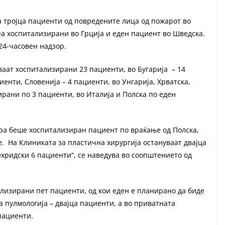
 тројца пациенти од повредените лица од пожарот во
беа хоспитализирани во Грција и еден пациент во Шведска.
24-часовен надзор.
ваат хоспитализирани 23 пациенти, во Бугарија – 14
иенти, Словенија – 4 пациенти, во Унгарија, Хрватска,
ирани по 3 пациенти, во Италија и Полска по еден
чера беше хоспитализиран пациент по враќање од Полска,
. На Клиниката за пластична хирургија остануваат двајца
хридски 6 пациенти“, се наведува во соопштението од
ализирани пет пациенти, од кои еден е планирано да биде
 пулмологија – двајца пациенти, а во приватната
пациенти.