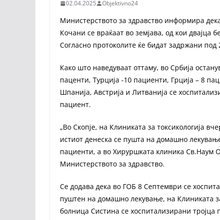
02.04.2025
Objektivno24
Министерството за здравство информира дека
Кочани се враќаат во земјава, од кои двајца 
Согласно протоколите ќе бидат задржани под 
Како што наведуваат оттаму, во Србија остану
паценти, Турција -10 пациенти, Грција – 8 пац
Шпанија, Австрија и Литванија се хоспитализ
пациент.
„Во Скопје, на Клиниката за токсикологија в
истиот денеска се пушта на домашно лекување
пациенти, а во Хируршката клиника Св.Наум О
Министерството за здравство.
Се додава дека во ГОБ 8 Септември се хоспит
пуштен на домашно лекување, на Клиниката за
болница Систина се хоспитализирани тројца 