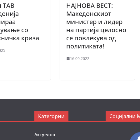
и ТАВ
НАЈНОВА ВЕСТ:
донија
Македонскиот
лираа
министер и лидер
ување со
на партија целосно
жничка криза
се повлекува од
политиката!
025
16.09.2022
Категории
Социјални 
Актуелно