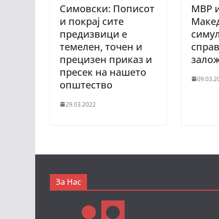
Симовски: Пописот
МВР 
и покрај сите
Маке
предизвици е
симу
темелен, точен и
справ
прецизен приказ и
зало
пресек на нашето
09.03.2
општество
29.03.2022
За Нас