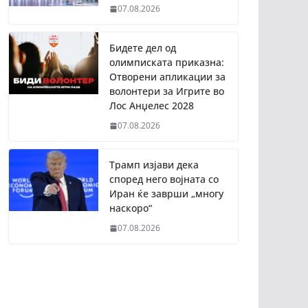
07.08.2026
Бидете дел од
олимписката приказна:
Отворени апликации за
волонтери за Игрите во
Лос Анџелес 2028
07.08.2026
Трамп изјави дека
според него војната со
Иран ќе заврши „многу
наскоро“
07.08.2026