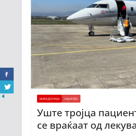
МАКЕДОНИЈА
НАЈНОВО
Уште тројца пациен
се враќаат од лекув