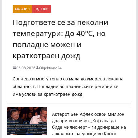
МАГАЗИН
НАЈНОВО
Подгответе се за пеколни
температури: До 40°C, но
попладне можен и
краткотраен дожд
06.08.2026
Objektivno24
Сончево и многу топло со мала до умерена локална
облачност. Попладне во планинските региони ќе
има услови за краткотраен дожд
Актерот Бен Афлек освои милион
долари во квизот „Кој сака да
биде милионер“ – ги донираше на
локалните заедници во Конго