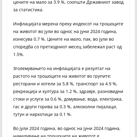
цените на мало за 3.9 %, соопшти Државниот завод
за статистика.
Инфлацијата мерена преку индексот на трошоците
на животот во јули во однос на јуни 2024 година,
изнесува 0.7 %. Цените на мало, пак, во јули во
споредба со претходниот месец забележал раст од
1.5%.
Зголемувањето на инфлацијата е резултат на
растото на трошоците на животот во групите:
ресторани и хотели за 5.8 %, транспорт за 4.9 %,
рекреација и култура за 1.2 %, здравје, разновидни
стоки и услуги за 0.6 %, домување, вода, електрика,
гас и други горива за 0.3 %, алкохолни пијалаци,
тутун и наркотици за 0.1 %.
Во јули 2024 година, во однос на јуни 2024 година,
намалување на трошоците на животот е