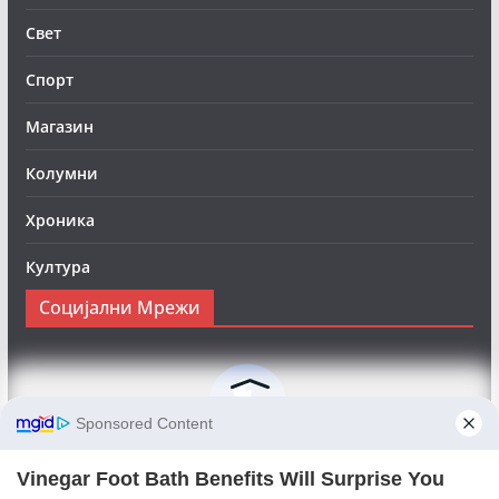
Свет
Спорт
Магазин
Колумни
Хроника
Култура
Социјални Мрежи
Следете нè на Фејсбук за да сте во тек со најновите