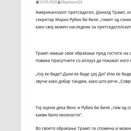
12.05.2026
Objektivno24
Американскиот претседател, Доналд Трамп, из
секретар Марко Рубио би биле „тимот од сониш
како свој можен наследник за претседателскит
Трамп имаше свое обраќање пред гостите на с
повика присутните со аплауз да покажат кого 
„Кој ќе биде? Дали ќе биде Џеј Ди? Или ќе бид
звучи како добар тандем, како што рече „Сов
Тој оцени дека Венс и Рубио би биле „тим од 
какви било околности“.
Во своето обраќање Трамп ги спомена и можн