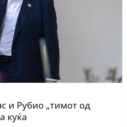
с и Рубио „тимот од
а куќа