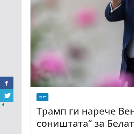
СВЕТ
Трамп ги нарече Вен
соништата“ за Белат