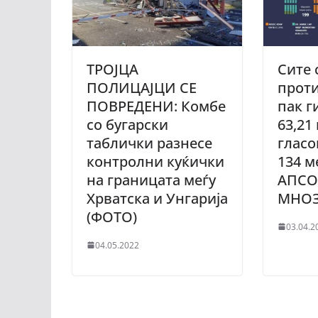
ТРОЈЦА
Сите 
ПОЛИЦАЈЦИ СЕ
проти
ПОВРЕДЕНИ: Комбе
пак г
со бугарски
63,21
таблички разнесе
гласо
контролни куќички
134 м
на границата меѓу
АПСО
Хрватска и Унгарија
МНО
(ФОТО)
03.04.2
04.05.2022