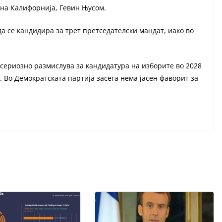
 на Калифорнија, Гевин Њусом.
а се кандидира за трет претседателски мандат, иако во
сериозно размислува за кандидатура на изборите во 2028
п. Во Демократската партија засега нема јасен фаворит за