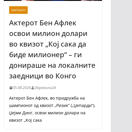
МАГАЗИН
Актерот Бен Афлек
освои милион долари
во квизот „Кој сака да
биде милионер“ – ги
донираше на локалните
заедници во Конго
05.08.2026
Objektivno24
Актерот Бен Афлек, во придружба на
шампионот од квизот „Ризик“ („Џепарди“),
Џејми Динг, освои милион долари на
квизот „Кој сака