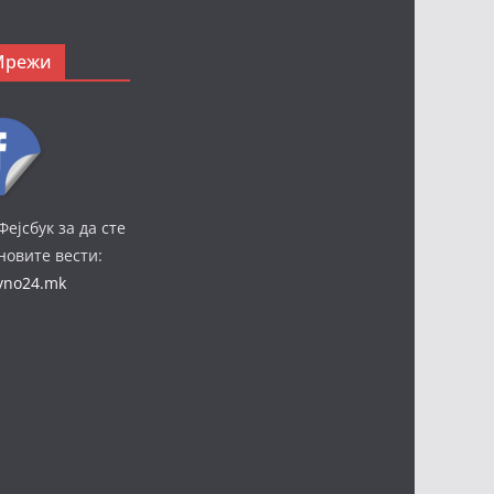
Мрежи
Фејсбук за да сте
јновите вести:
ivno24.mk