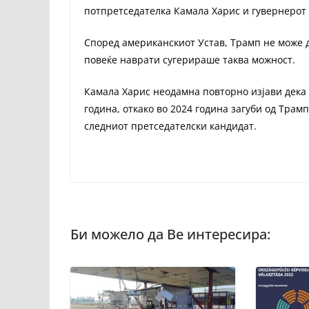
потпретседателка Камала Харис и гувернерот
Според американскиот Устав, Трамп не може д
повеќе наврати сугерираше таква можност.
Камала Харис неодамна повторно изјави дека 
година, откако во 2024 година загуби од Трам
следниот претседателски кандидат.