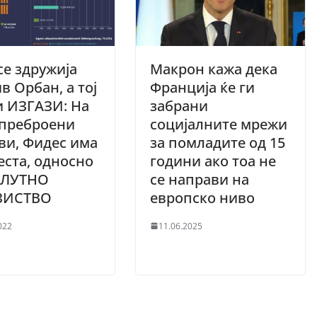
се здружија
Макрон кажа дека
в Орбан, а тој
Франција ќе ги
и ИЗГАЗИ: На
забрани
 преброени
социјалните мрежи
ви, Фидес има
за помладите од 15
еста, односно
години ако тоа не
ЛУТНО
се направи на
ЗИСТВО
европско ниво
022
11.06.2025