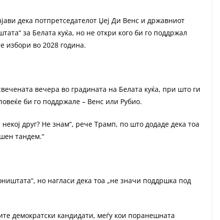
јави дека потпретседателот Џеј Ди Венс и државниот
тата“ за Белата куќа, но не откри кого би го поддржал
е избори во 2028 година.
вечената вечера во градината на Белата куќа, при што ги
повеќе би го поддржале – Венс или Рубио.
е некој друг? Не знам“, рече Трамп, по што додаде дека тоа
ршен тандем.“
соништата“, но нагласи дека тоа „не значи поддршка под
ите демократски кандидати, меѓу кои поранешната