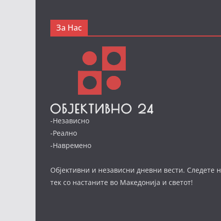
За Нас
-Независно
-Реално
-Навремено
Објективни и независни дневни вести. Следете н
тек со настаните во Македонија и светот!