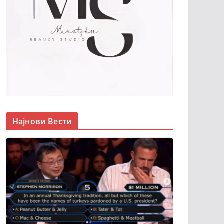
Најнови Вести