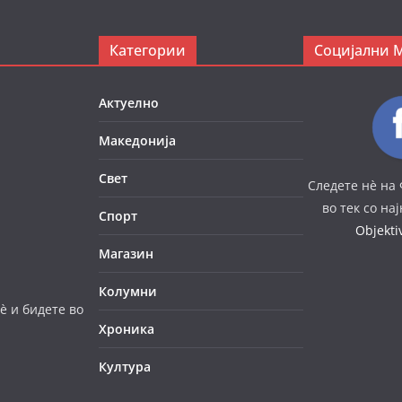
Категории
Социјални 
Актуелно
Македонија
Свет
Следете нè на 
во тек со на
Спорт
Objekt
Магазин
Колумни
è и бидете во
Хроника
Култура