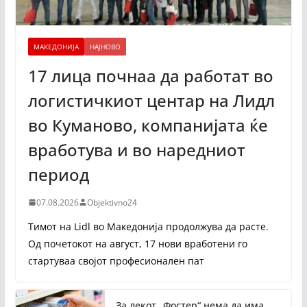
МАКЕДОНИЈА
НАЈНОВО
17 лица почнаа да работат во
логистичкиот центар на Лидл
во Куманово, компанијата ќе
вработува и во наредниот
период
07.08.2026
Objektivno24
Тимот на Lidl во Македонија продолжува да расте.
Од почетокот на август, 17 нови вработени го
стартуваа својот професионален пат
За лекот „Фостер“ нема да има