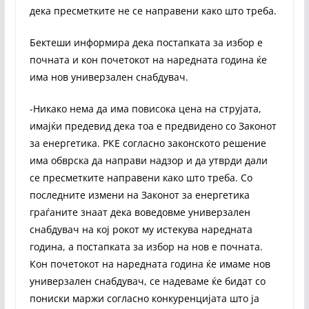
дека пресметките не се направени како што треба.
Бектеши информира дека постапката за избор е
почната и кон почетокот на наредната година ќе
има нов универзален снабдувач.
-Никако нема да има повисока цена на струјата,
имајќи предевид дека тоа е предвидено со Законот
за енергетика. РКЕ согласно законското решение
има обврска да направи надзор и да утврди дали
се пресметките направени како што треба. Со
последните измени на Законот за енергетика
граѓаните знаат дека воведовме универзален
снабдувач на кој рокот му истекува наредната
година, а постапката за избор на нов е почната.
Кон почетокот на наредната година ќе имаме нов
универзален снабдувач, се надеваме ќе бидат со
пониски маржи согласно конкуренцијата што ја