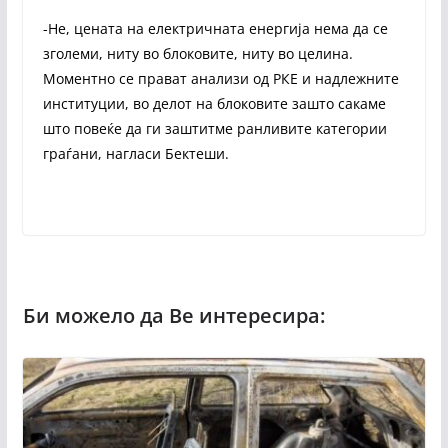
-Не, цената на електричната енергија нема да се
зголеми, ниту во блоковите, ниту во целина.
Моментно се прават анализи од РКЕ и надлежните
институции, во делот на блоковите зашто сакаме
што повеќе да ги заштитме ранливите категории
граѓани, нагласи Бектеши.