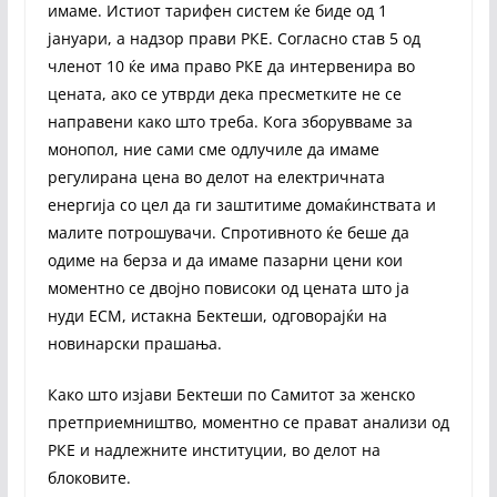
имаме. Истиот тарифен систем ќе биде од 1
јануари, а надзор прави РКЕ. Согласно став 5 од
членот 10 ќе има право РКЕ да интервенира во
цената, ако се утврди дека пресметките не се
направени како што треба. Кога зборувваме за
монопол, ние сами сме одлучиле да имаме
регулирана цена во делот на електричната
енергија со цел да ги заштитиме домаќинствата и
малите потрошувачи. Спротивното ќе беше да
одиме на берза и да имаме пазарни цени кои
моментно се двојно повисоки од цената што ја
нуди ЕСМ, истакна Бектеши, одговорајќи на
новинарски прашања.
Како што изјави Бектеши по Самитот за женско
претприемништво, моментно се прават анализи од
РКЕ и надлежните институции, во делот на
блоковите.