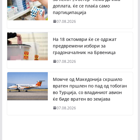
доплата, ќе се плаќа само
партиципација
07.08.2026
На 18 октомври ќе се одржат
предвремени избори за
градоначалник на Брвеница
07.08.2026
Момче од Македонија скршило
вратен пршлен по пад од тобоган
во Турција, со владиниот авион
ќе биде вратен во земјава
07.08.2026