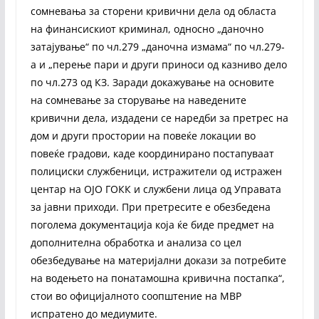
сомневања за сторени кривични дела од областа
на финансискиот криминал, односно „даночно
затајување“ по чл.279 „даночна измама“ по чл.279-
а и „перење пари и други приноси од казниво дело
по чл.273 од КЗ. Заради докажување на основите
на сомневање за сторување на наведените
кривични дела, издадени се наредби за претрес на
дом и други простории на повеќе локации во
повеќе градови, каде координирано постапуваат
полициски службеници, истражители од истражен
центар на ОЈО ГОКК и службени лица од Управата
за јавни приходи. При претресите е обезбедена
поголема документација која ќе биде предмет на
дополнителна обработка и анализа со цел
обезбедување на материјални докази за потребите
на водењето на понатамошна кривична постапка“,
стои во официјалното соопштение на МВР
испратено до медиумите.