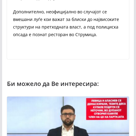
Дополнително, неофицијално во случајот се
вмешани луѓе кои важат за блиски до највисоките
структури на претходната власт, а под полициска
опсада е познат ресторан во Струмица.