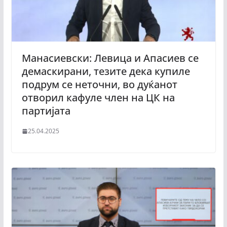
Манасиевски: Левица и Апасиев се
демаскирани, тезите дека купиле
подрум се неточни, во дуќанот
отворил кафуле член на ЦК на
партијата
25.04.2025