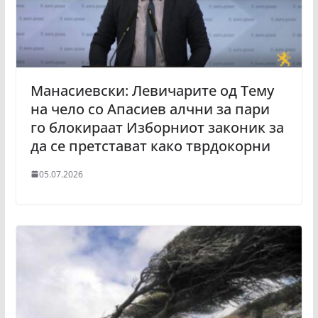
Манасиевски: Левичарите од Тему
на чело со Апасиев алчни за пари
го блокираат Изборниот законик за
да се претстават како тврдокорни
05.07.2026