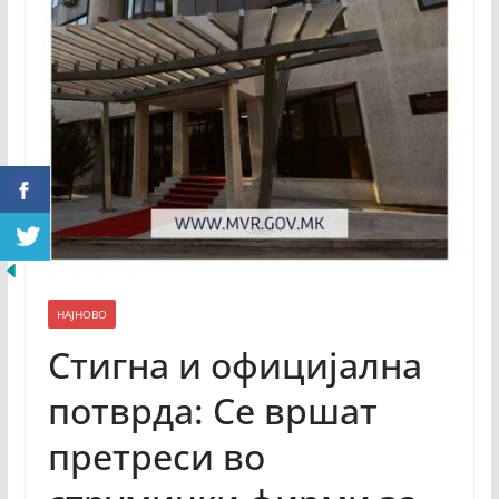
НАЈНОВО
Стигна и официјална
потврда: Се вршат
претреси во