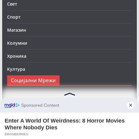
Свет
Спорт
Магазин
Колумни
Хроника
Култура
Социјални Мрежи
Следете нè на Фејсбук за да сте во тек со најновите
вести:
Objektivno24.mk