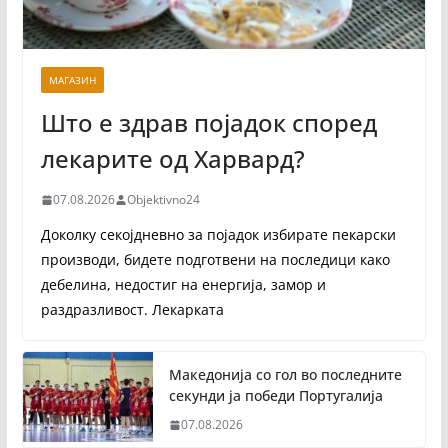
МАГАЗИН
Што е здрав појадок според
лекарите од Харвард?
07.08.2026
Objektivno24
Доколку секојдневно за појадок избирате пекарски
производи, бидете подготвени на последици како
дебелина, недостиг на енергија, замор и
раздразливост. Лекарката
Македонија со гол во последните
секунди ја победи Португалија
07.08.2026