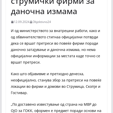
струмички фирми за
даночна измама
12.09.2024
Objektivno24
И од министерството за внатрешни работи, како и
од обвинителствoто стигнаа официјални потврди
дека се вршат претреси во повеќе фирми поради
даночно затајување и даночна измама, но нема
официјални информации за местата каде точно се
вршат претреси.
Како што објавивме и претходно денеска,
неофицијално, станува збор за претреси на повеќе
локации во фирми и домови во Струмица, Скопје и
Гостивар.
„По доставено известување од страна на МВР до
ОЈО за ГОКК, оформен е предмет поради основи на