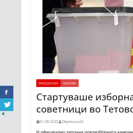
МАКЕДОНИЈА
НАЈНОВО
Стартуваше изборна
советници во Тетов
01.08.2022
Objektivno24
И официјално започна предизборната кампања 