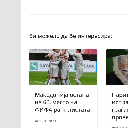
Maкедонија остана
Парит
на 66. место на
испла
ФИФА ранг листата
граѓа
пров
26.10.2023