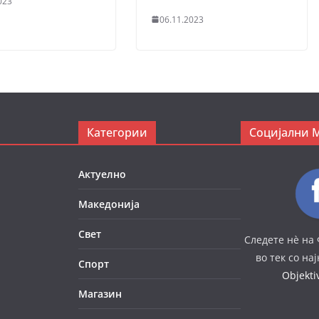
023
06.11.2023
Категории
Социјални 
Актуелно
Македонија
Свет
Следете нè на 
во тек со на
Спорт
Objekt
Магазин