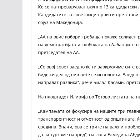
Ќе се натпреваруваат вкупно 13 кандидатски 
Кандидатите за советници први ги претставиј
сојуз на Македонија.
„АА на овие избори треба да покаже солиден р
на демократијата и слободата на Албанците ов
претседател на АА.
„Со овој совет заедно ќе ги заокружиме сите 
бидејќи дел од нив веќе се исполнети. Заедно 
направат разлика“, рече Билал Касами, прет
На плоштадот Илирија во Тетово листата на н
„Кампањата се фокусира на нашите три главни
транспарентност и отчетност од општината, ќ
средина. Значи, ова се трите најважни проб
да ги туркаме напред“, нагласи Елмедина Абду