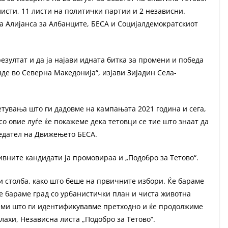
листи, 11 листи на политички партии и 2 независни.
а Алијанса за Албанците, БЕСА и Социјалдемократскиот
езултат и да ја најави идната битка за промени и победа
де во Северна Македонија“, изјави Зијадин Села-
ветувања што ги дадовме на кампањата 2021 година и сега,
со овие луѓе ќе покажеме дека тетовци се тие што знаат да
седател на Движењето БЕСА.
ивните кандидати ја промовираа и „Подобро за Тетово“.
 столба, како што беше на првичните избори. Ќе бараме
е бараме град со урбанистички план и чиста животна
леми што ги идентификувавме претходно и ќе продолжиме
лахи, Независна листа „Подобро за Тетово“.