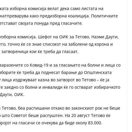
ката изборна комисија велат дека само листата на
 натпреварува како предизборна коалиција. Политичките
етстават својата понуда пред гласачите.
изборна комисија. Шефот на ОИК за Тетово, Назми Даути,
то, точно ќе се знае списокот на заболени од корона и
 затвореници кои ќе треба да гласаат.
аразените со Ковид-19 и за гласањето на болни и лица со
зборите ќе треба да поднесат барање до Општинската
 лица издржуваат казна во затворот во Тетово – ќе ја
е заедно со болни и инвалиди ќе го остварат избирачкото
 Даути, ОИК.
Тетово, беа распишани откако во законскиот рок не беше
 што Советот беше распуштен. На 20 август Тетово ќе
ројот на гласачи се очекува да биде околу 83.000.