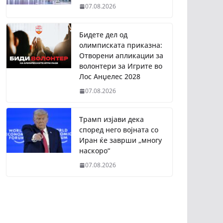
07.08.2026
Бидете дел од
олимписката приказна:
Отворени апликации за
волонтери за Игрите во
Лос Анџелес 2028
07.08.2026
Трамп изјави дека
според него војната со
Иран ќе заврши „многу
наскоро“
07.08.2026