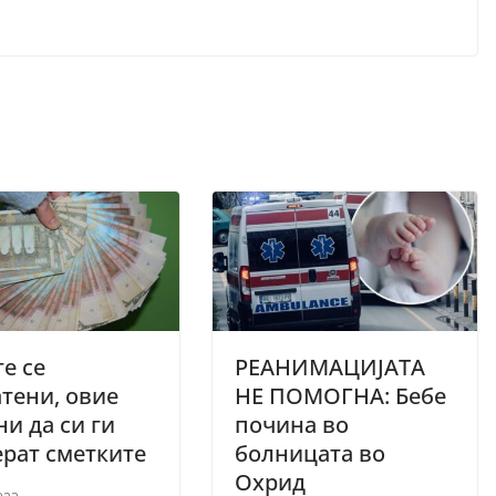
е се
РЕАНИМАЦИЈАТА
тени, овие
НЕ ПОМОГНА: Бебе
ни да си ги
почина во
ерат сметките
болницата во
Охрид