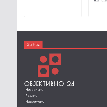
28.12.2
За Нас
-Независно
-Реално
-Навремено