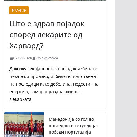
МАГАЗИН
Што е здрав појадок
според лекарите од
Харвард?
07.08.2026
Objektivno24
Доколку секојдневно за појадок избирате
пекарски производи, бидете подготвени
на последици како дебелина, недостиг на
енергија, замор и раздразливост.
Лекарката
Македонија со гол во
последните секунди ја
победи Португалија