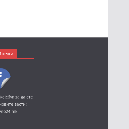
Мрежи
Фејсбук за да сте
јновите вести:
ivno24.mk