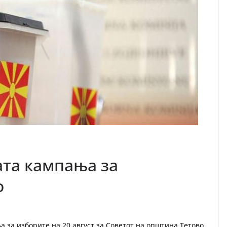
та кампања за
о
за изборите на 20 август за Советот на општина Тетово.