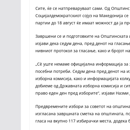
Сите, ќе се натпреваруваат сами. Од Општинс
Социјалдемократскиот сојуз на Македонија се
партии до 18 август ќе имаат можност да ја пр
Завршени се и подготовките на Општинската 
изјави дека седум дена, пред денот на гласање
нивниот протокол за гласање, како и бројот на
„Сè уште немаме официјална информација за з
посебни потреби. Седум дена пред денот на и
изборна комисија, како и информацијата колку
добиеме од Државната изборна комисија и сит
право еден ден пред изборите“, изјави Назми
Предвремените избори за советот на општина 
изгласана завршната сметка на општината, по
гласа на вкупно 117 избирачки места, додека б