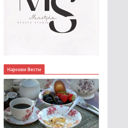
Најнови Вести