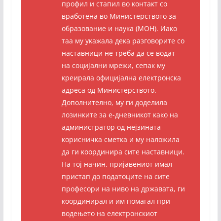
профил и стапил во контакт со
вработена во Министерството за
образование и наука (МОН). Иако
таа му укажала дека разговорите со
наставници не треба да се водат
на социјални мрежи, сепак му
креирала официјална електронска
адреса од Министерството.
Дополнително, му ги доделила
лозинките за е-дневникот како на
администратор од нејзината
корисничка сметка и му наложила
да ги координира сите наставници.
На тој начин, пријавениот имал
пристап до податоците на сите
професори на ниво на државата, ги
координирал и им помагал при
водењето на електронскиот