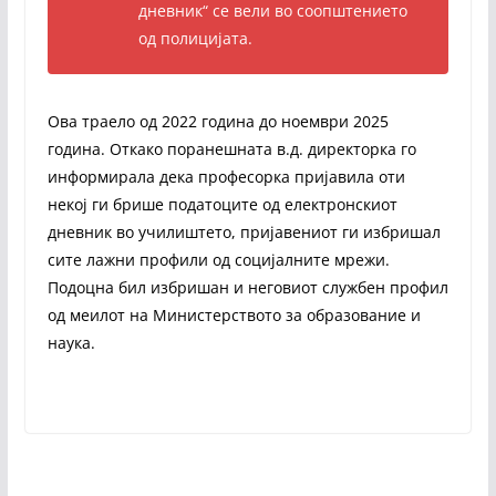
дневник“ се вели во соопштението
од полицијата.
Ова траело од 2022 година до ноември 2025
година. Откако поранешната в.д. директорка го
информирала дека професорка пријавила оти
некој ги брише податоците од електронскиот
дневник во училиштето, пријавениот ги избришал
сите лажни профили од социјалните мрежи.
Подоцна бил избришан и неговиот службен профил
од меилот на Министерството за образование и
наука.