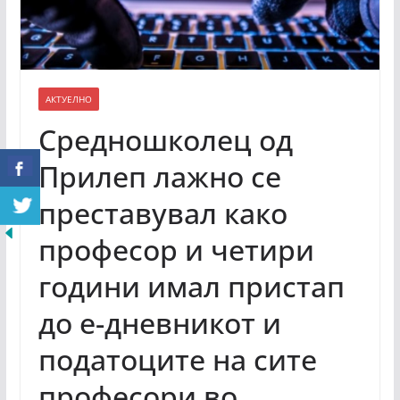
АКТУЕЛНО
Средношколец од
Прилеп лажно се
преставувал како
професор и четири
години имал пристап
до е-дневникот и
податоците на сите
професори во