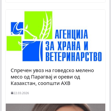
Спречен увоз на говедско мелено
месо од Парагвај и ореви од
Казахстан, соопшти АХВ
22.03.2026