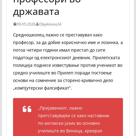
државата
09.05.2026
Objektivno24
Средношколец лажно се преставувал како
професор, за да добие корисничко име и лозинка, а
потоа четири години имал пристап до сите
податоци од електронскиот дневник. Прилепската
полиција поднесе известување против ученикот во
средно училиште во Прилеп поради постоење
основи на сомнение за сторено кривично дело
„компјутерски фалсификат“.
„Пријавениот, лажно
претставувајќи се како наставник
по англиски јазик во основно
училиште во Виница, креирал