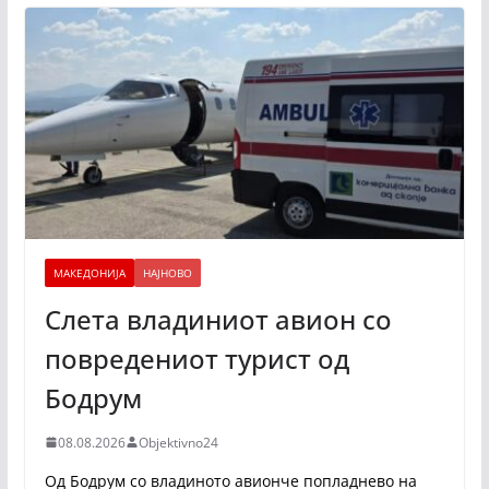
МАКЕДОНИЈА
НАЈНОВО
Слета владиниот авион со
повредениот турист од
Бодрум
08.08.2026
Objektivno24
Од Бодрум со владиното авионче попладнево на