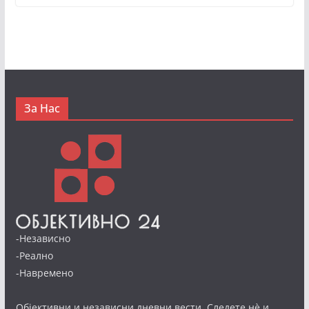
За Нас
-Независно
-Реално
-Навремено
Објективни и независни дневни вести. Следете нè и