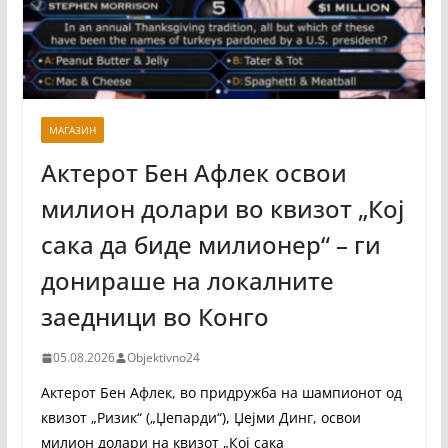
МАГАЗИН
Актерот Бен Афлек освои
милион долари во квизот „Кој
сака да биде милионер“ – ги
донираше на локалните
заедници во Конго
05.08.2026
Objektivno24
Актерот Бен Афлек, во придружба на шампионот од
квизот „Ризик“ („Џепарди“), Џејми Динг, освои
милион долари на квизот „Кој сака