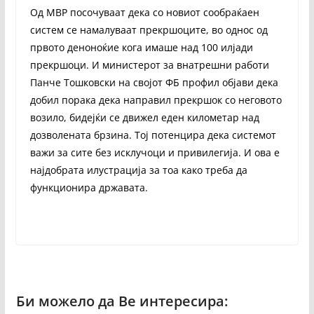
Од МВР посочуваат дека со новиот сообраќаен
систем се намалуваат прекршоците, во однос од
првото деноноќие кога имаше над 100 илјади
прекршоци. И министерот за внатрешни работи
Панче Тошковски на својот ФБ профил објави дека
добил порака дека направил прекршок со неговото
возило, бидејќи се движел еден километар над
дозволената брзина. Тој потенцира дека системот
важи за сите без исклучоци и привилегија. И ова е
најдобрата илустрација за тоа како треба да
функционира државата.