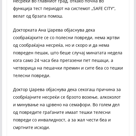
несреќи во главниот град, откако почна во
функција тест периодот на системот „SAFE CITY“,
велат од брзата помош.
Докторката Ана Џарева објаснува дека
сообраќајките се со полесни повреди, нема жртви
од сообраќајна несреќа, но и скоро и да нема
повреден пешак, што беше случај минатата недела
кога само 24 часа беа прегазени пет пешаци, а
четворица на пешачки премин и сите беа со тешки
телесни повреди.
Доктор Џарева објаснува дека секогаш причина за
сообрќајните несреќи се брзото возење, алкохолот
и минување на црвено на семафори. Во голем дел
од повредите граѓаните имаат тешки телесни
повреди со инвалидност, а за жал чести беа и
смртните исходи.