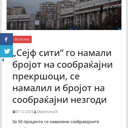
АКТУЕЛНО
„Сејф сити“ го намали
бројот на сообраќајни
прекршоци, се
намалил и бројот на
сообраќајни незгоди
07.12.2025
Objektivno24
За 50 проценти се намалени сообраќајните