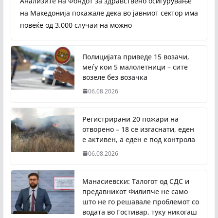
Анализите на Фондот за здравствено осигурување
на Македонија покажале дека во јавниот сектор има
повеќе од 3.000 случаи на можно
Полицијата приведе 15 возачи,
меѓу кои 5 малолетници – сите
возеле без возачка
06.08.2026
Регистрирани 20 пожари на
отворено – 18 се изгаснати, еден
е активен, а еден е под контрола
06.08.2026
Манасиевски: Талогот од СДС и
предавникот Филипче не само
што не го решавале проблемот со
водата во Гостивар, туку никогаш