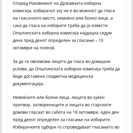
Според Роковникот на Државната изборна
комисија, избирачот кој не е во можност да гласа
на гласачкото место, немоќно или болно лице, а
сака да гласа на изборите треба да ја извести
Општинската изборна комисија најдоцна седум
дена пред денот определен за гласање – 10
октомври на полноќ.
За да се овозможи лицето да гласа во домашни
услови, до Општинската изборна комисија треба да
биде доставена соодветна медицинска
документација.
Немоќните или болни лица, лицата во куќен
притвор, затворениците и лицата во старските
домови гласаат во сабота на 18 октомври, еден ден
пред денот определен за гласање на изборите.
Избирачките одбори го спроведуваат гласањето во