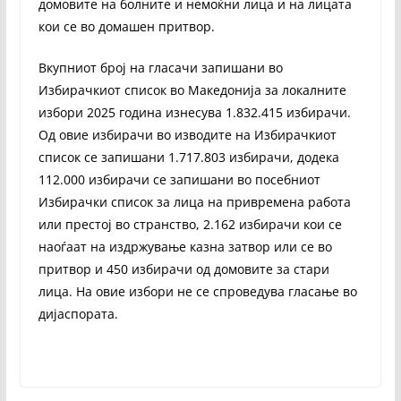
домовите на болните и немоќни лица и на лицата
кои се во домашен притвор.
Вкупниот број на гласачи запишани во
Избирачкиот список во Македонија за локалните
избори 2025 година изнесува 1.832.415 избирачи.
Од овие избирачи во изводите на Избирачкиот
список се запишани 1.717.803 избирачи, додека
112.000 избирачи се запишани во посебниот
Избирачки список за лица на привремена работа
или престој во странство, 2.162 избирачи кои се
наоѓаат на издржување казна затвор или се во
притвор и 450 избирачи од домовите за стари
лица. На овие избори не се спроведува гласање во
дијаспората.