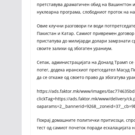
претставува драматичен обид на Вашингтон и
нуклеарна програма, слободниот проток на наф
Овие клучни разговори ги води потпретседател
Пакистан и Катар. Самиот привремен договор
пристапува до милијарди долари замрзнати ср
своите залихи од збогатен ураниум.
Сепак, администрацијата на Доналд Трамп се с
потег, додека иранскиот претседател Масуд 
да се откаже од своето право да збогатува ур
https://ads.faktor.mk/www/images/0ac774635bd
clickTag=https://ads.faktor.mk/www/delivery/ck.
oaparams=2__bannerid=9268__zoneid=37__cb=9
Покрај домашните политички притисоци, спров
тест од самиот почеток поради ескалацијата н