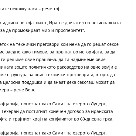
ите неколку часа – рече тој.
 иднина во која, иако „Иран е двигател на регионалната
 за да промовираат мир и просперитет“.
еток на технички преговори кои нема да го решат секое
е заедно како тимови, за прв пат во историјата, за да
а ги решиме овие прашања, да ги надминеме овие
ината зошто политичкото раководство на овие земји е
име структура за овие технички преговори и, второ, да
 целосна поддршка и да знаат дека секогаш можат да
иера – рече Венс.
ајцарија, попознат како Самит на езерото Луцерн,
 Техеран да постигнат конечен договор за иранската
та и трајниот крај на конфликтот во 60-дневна трка.
ајцарија, попознат како Самит на езерото Луцерн,