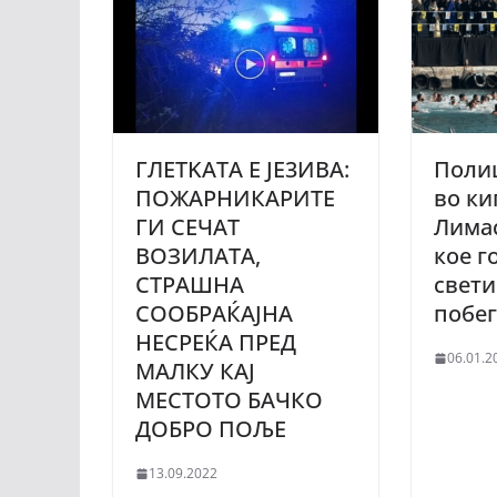
ГЛETKATA Е JE3ИВА:
Полиц
ПОЖAPНИКАРИТЕ
во ки
ГИ СЕЧАТ
Лимас
ВОЗИЛАТА,
кое г
СТPAШНА
свети
COOБРАЌАЈНА
побе
НЕCPEЌA ПРЕД
06.01.2
МАЛКУ КАЈ
МЕСТОТО БАЧКО
ДОБРО ПОЉЕ
13.09.2022