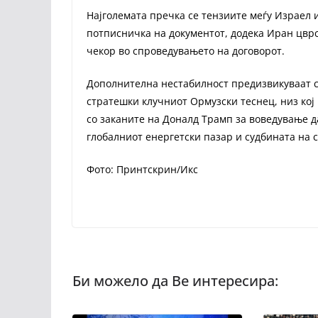
Најголемата пречка се тензиите меѓу Израел и
потписничка на документот, додека Иран цврс
чекор во спроведувањето на договорот.
Дополнителна нестабилност предизвикуваат 
стратешки клучниот Ормузски теснец, низ кој
со заканите на Доналд Трамп за воведување д
глобалниот енергетски пазар и судбината на с
Фото: Принтскрин/Икс