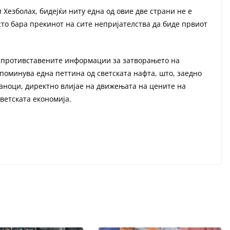
 Хезболах, бидејќи ниту една од овие две страни не е
то бара прекинот на сите непријателства да биде првиот
спротивставените информации за затворањето на
 поминува една петтина од светската нафта, што, заедно
аноци, директно влијае на движењата на цените на
ветската економија.