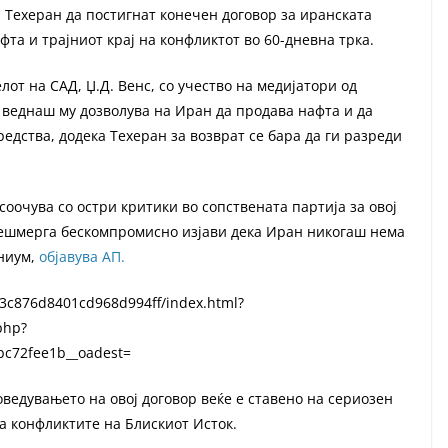
 Техеран да постигнат конечен договор за иранската
та и трајниот крај на конфликтот во 60-дневна трка.
от на САД, Џ.Д. Венс, со учество на медијатори од
 веднаш му дозволува на Иран да продава нафта и да
едства, додека Техеран за возврат се бара да ги разреди
оочува со остри критики во сопствената партија за овој
Пешмерга бескомпромисно изјави дека Иран никогаш нема
аниум,
објавува АП.
3c876d8401cd968d994ff/index.html?
php?
bc72fee1b__oadest=
едувањето на овој договор веќе е ставено на сериозен
а конфликтите на Блискиот Исток.