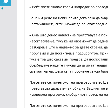
– Веќе постигнавме голем напредок во последн
Венс им рече на новинарите дека сака да види
нестабилност“, сите „можат да работат заедно
– Она што денес навистина претставува е поч
несогласување, туку ќе ни овозможат да седнем
разбереме што е најважно за двете страни, д
проблеми и да постигнеме подобро утре. Прич
тука е тоа што сакавме, пред сè, да воспостав
обезбедиме нашите тимови да ја имаат нашата
сметаат на нас дека ќе ја пробиеме секоја бар
Потсетете се, почетокот на преговорите во Шв
претставува драматичен обид на Вашингтон и
нуклеарна програма, слободниот проток на наф
Потсетете се, почетокот на преговорите во Шв