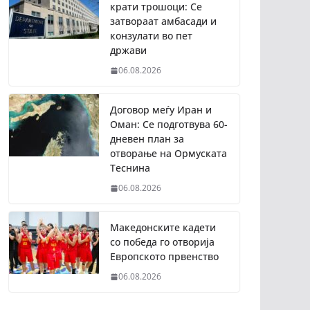
крати трошоци: Се
затвораат амбасади и
конзулати во пет
држави
06.08.2026
Договор меѓу Иран и
Оман: Се подготвува 60-
дневен план за
отворање на Ормуската
Теснина
06.08.2026
Македонските кадети
со победа го отворија
Европското првенство
06.08.2026