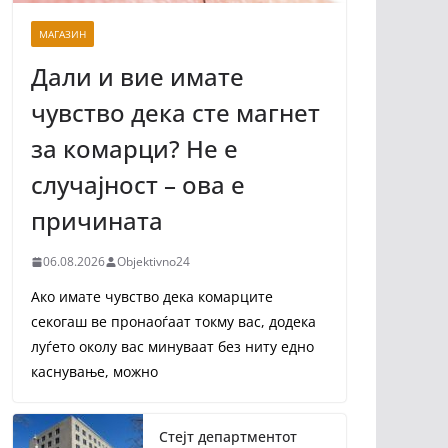
МАГАЗИН
Дали и вие имате
чувство дека сте магнет
за комарци? Не е
случајност – ова е
причината
06.08.2026
Objektivno24
Ако имате чувство дека комарците
секогаш ве пронаоѓаат токму вас, додека
луѓето околу вас минуваат без ниту едно
каснување, можно
Стејт департментот