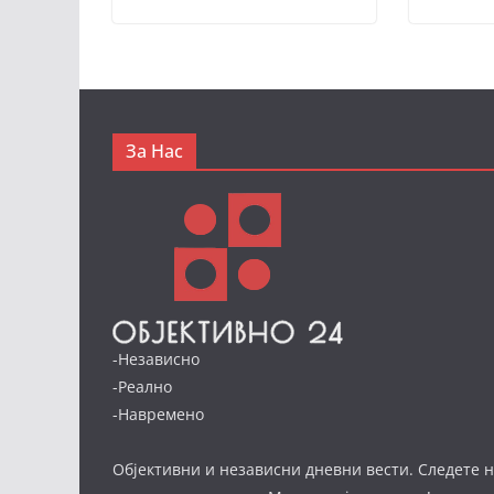
За Нас
-Независно
-Реално
-Навремено
Објективни и независни дневни вести. Следете н