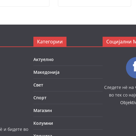
Категории
Социјални 
Актуелно
Македонија
Свет
Следете нè на 
во тек со на
Спорт
Objekt
Магазин
Колумни
è и бидете во
Хроника