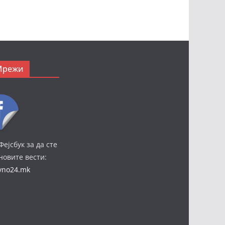
Мрежи
Фејсбук за да сте
јновите вести:
ivno24.mk