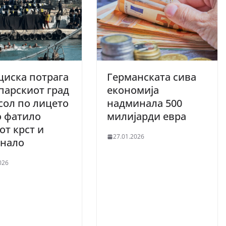
иска потрага
Германската сива
парскиот град
економија
ол по лицето
надминала 500
о фатило
милијарди евра
от крст и
27.01.2026
гнало
026