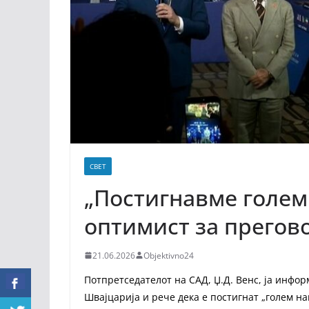
СВЕТ
„Постигнавме голем
оптимист за прегов
21.06.2026
Objektivno24
Потпретседателот на САД, Џ.Д. Венс, ја инфо
Швајцарија и рече дека е постигнат „голем на