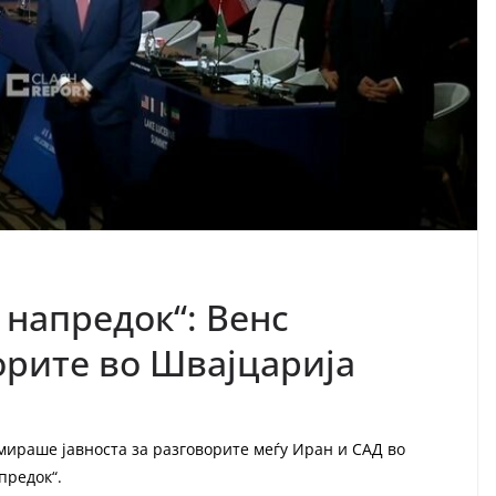
 напредок“: Венс
орите во Швајцарија
рмираше јавноста за разговорите меѓу Иран и САД во
предок“.