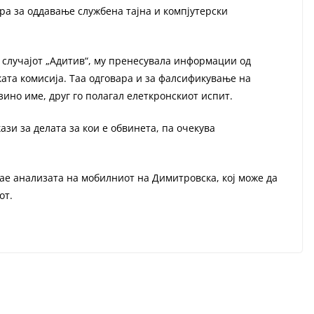
ра за оддавање службена тајна и компјутерски
 случајот „Адитив“, му пренесувала информации од
ката комисија. Таа одговара и за фалсификување на
зино име, друг го полагал елеткронскиот испит.
зи за делата за кои е обвинета, па очекува
рае анализата на мобилниот на Димитровска, кој може да
от.