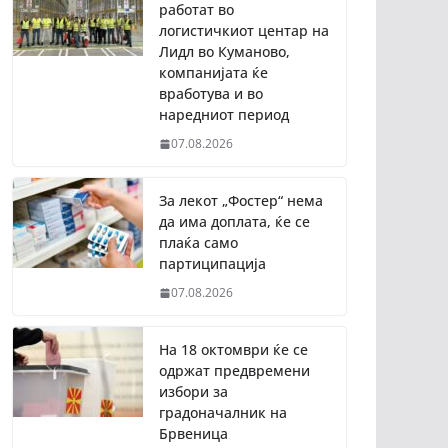
работат во
логистичкиот центар на
Лидл во Куманово,
компанијата ќе
вработува и во
наредниот период
07.08.2026
За лекот „Фостер“ нема
да има доплата, ќе се
плаќа само
партиципација
07.08.2026
На 18 октомври ќе се
одржат предвремени
избори за
градоначалник на
Брвеница