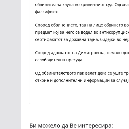
обвинителна клупа во кривичниот суд. Одгова
фалсификат.
Според обвинението, таа на лице обвинето во
предмет кој за него се водел во антикорупцис
сертифакатот за државна тајна, бидејќи во неј
Според адвокатот на Димитровска, немало дока
ослободителна пресуда.
Од обвинителството пак велат дека се уште т
открие и дополнителни информации за случај