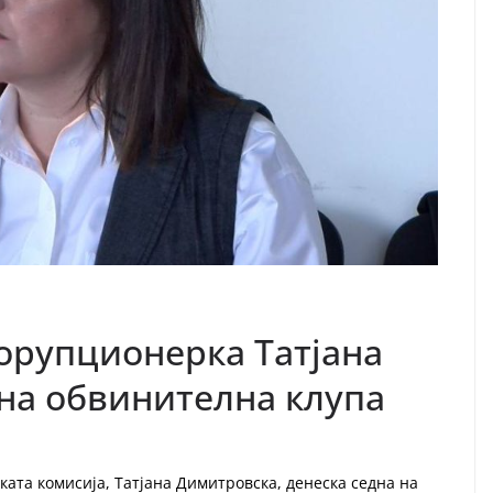
орупционерка Татјана
на обвинителна клупа
ата комисија, Татјана Димитровска, денеска седна на