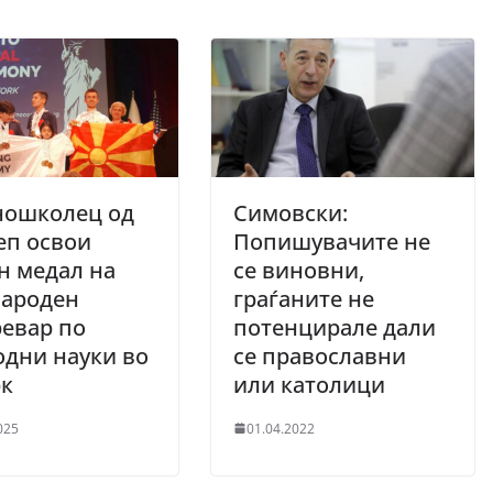
ношколец од
Симовски:
еп освои
Попишувачите не
н медал на
се виновни,
народен
граѓаните не
евар по
потенцирале дали
дни науки во
се православни
рк
или католици
025
01.04.2022