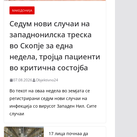
МАКЕДОНИЈА
Седум нови случаи на
западнонилска треска
во Скопје за една
недела, тројца пациенти
во критична состојба
07.08.2026
Objektivno24
Во текот на оваа недела во земјата се
регистрирани седум нови случаи на
инфекција со вирусот Западен Нил. Сите
случаи
17 лица почнаа да