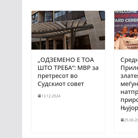
„ОДЗЕМЕНО Е ТОА
Сред
ШТО ТРЕБА“: МВР за
Прил
претресот во
злате
Судскиот совет
меѓу
натпр
13.12.2024
приро
Њујо
25.06.2