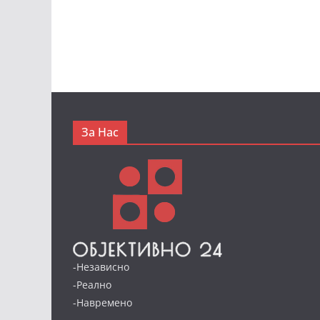
За Нас
-Независно
-Реално
-Навремено