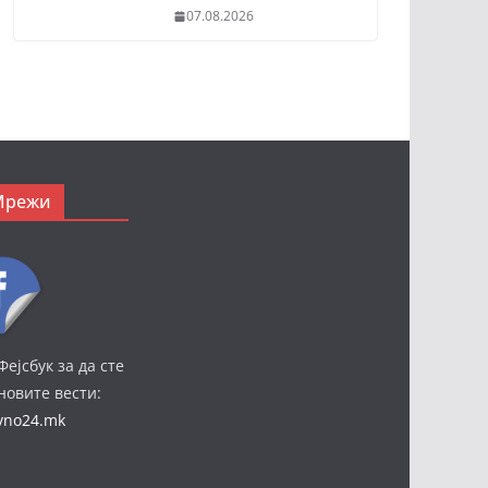
07.08.2026
Мрежи
Фејсбук за да сте
јновите вести:
ivno24.mk