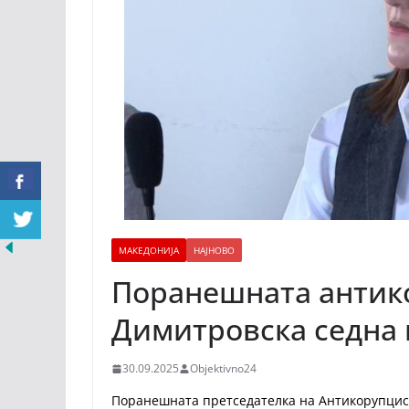
МАКЕДОНИЈА
НАЈНОВО
Поранешната антик
Димитровска седна 
30.09.2025
Objektivno24
Поранешната претседателка на Антикорупциск