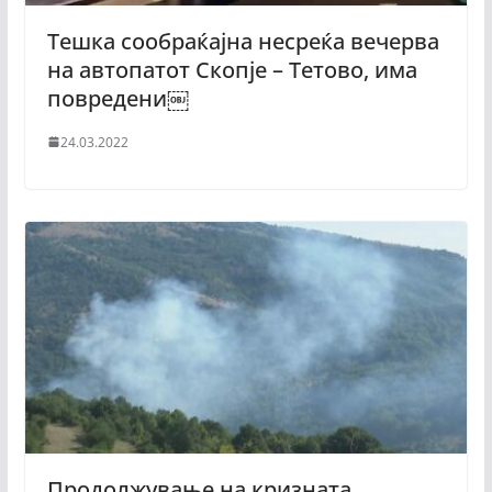
Тешка сообраќајна несреќа вечерва
на автопатот Скопје – Тетово, има
повредени￼
24.03.2022
Продолжување на кризната