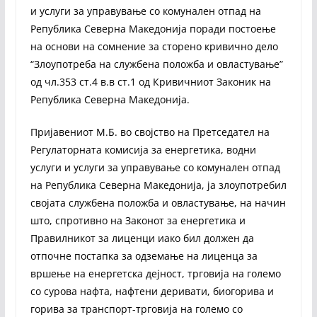
и услуги за управување со комунален отпад на
Република Северна Македонија поради постоење
на основи на сомнение за сторено кривично дело
“Злоупотреба на службена положба и овластување”
од чл.353 ст.4 в.в ст.1 од Кривичниот Законик на
Република Северна Македонија.
Пријавениот М.Б. во својство на Претседател на
Регулаторната комисија за енергетика, водни
услуги и услуги за управување со комунален отпад
на Република Северна Македонија, ја злоупотребил
својата службена положба и овластување, на начин
што, спротивно на Законот за енергетика и
Правилникот за лиценци иако бил должен да
отпочне постапка за одземање на лиценца за
вршење на енергетска дејност, трговија на големо
со сурова нафта, нафтени деривати, биогорива и
горива за транспорт-трговија на големо со