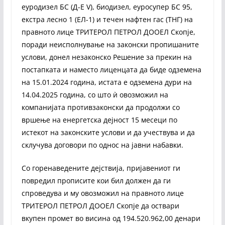
еуродизел БС (Д-Е V), биодизел, еуросупер БС 95,
екстра лесно 1 (ЕЛ-1) и течен нафтен гас (ТНГ) на
правното лице ТРИТЕРОЛ ПЕТРОЛ ДООЕЛ Скопје,
поради неисполнување на законски пропишаните
услови, донел незаконско Решение за прекин на
постапката и наместо лиценцата да биде одземена
на 15.01.2024 година, истата е одземена дури на
14.04.2025 година, со што ѝ овозможил на
компанијата противзаконски да продолжи со
вршење на енергетска дејност 15 месеци по
истекот на законските услови и да учествува и да
склучува договори по однос на јавни набавки.
Со горенаведените дејствија, пријавениот ги
повредил прописите кои бил должен да ги
спроведува и му овозможил на правното лице
ТРИТЕРОЛ ПЕТРОЛ ДООЕЛ Скопје да оствари
вкупен промет во висина од 194.520.962,00 денари