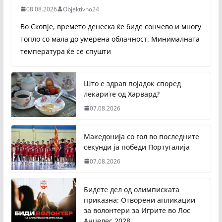
08.08.2026
Objektivno24
Во Скопје, времето денеска ќе биде сончево и многу
топло со мала до умерена облачност. Минималната
температура ќе се спушти
Што е здрав појадок според
лекарите од Харвард?
07.08.2026
Македонија со гол во последните
секунди ја победи Португалија
07.08.2026
Бидете дел од олимписката
приказна: Отворени апликации
за волонтери за Игрите во Лос
Анџелес 2028