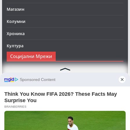
Магазин
Колумни
Хроника
Култура
Социјални Мрежи
Следете нè на Фејсбук за да сте во тек со најновите
вести:
Objektivno24.mk