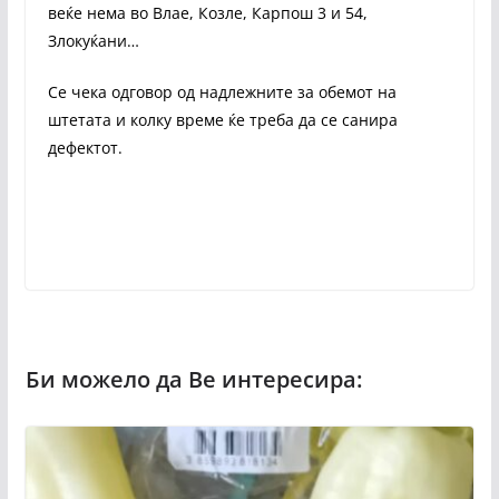
веќе нема во Влае, Козле, Карпош 3 и 54,
Злокуќани…
Се чека одговор од надлежните за обемот на
штетата и колку време ќе треба да се санира
дефектот.