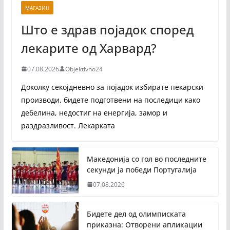
МАГАЗИН
Што е здрав појадок според
лекарите од Харвард?
07.08.2026
Objektivno24
Доколку секојдневно за појадок избирате пекарски
производи, бидете подготвени на последици како
дебелина, недостиг на енергија, замор и
раздразливост. Лекарката
Македонија со гол во последните
секунди ја победи Португалија
07.08.2026
Бидете дел од олимписката
приказна: Отворени апликации